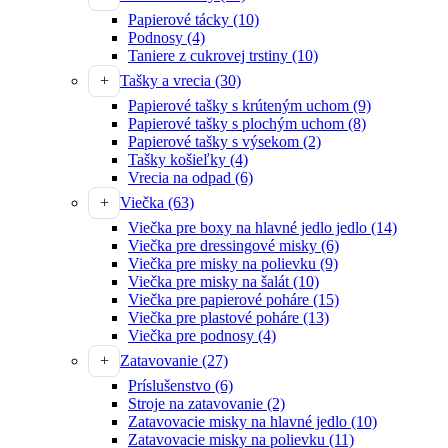
Papierové tácky
(10)
Podnosy
(4)
Taniere z cukrovej trstiny
(10)
Tašky a vrecia
(30)
Papierové tašky s krúteným uchom
(9)
Papierové tašky s plochým uchom
(8)
Papierové tašky s výsekom
(2)
Tašky košieľky
(4)
Vrecia na odpad
(6)
Viečka
(63)
Viečka pre boxy na hlavné jedlo jedlo
(14)
Viečka pre dressingové misky
(6)
Viečka pre misky na polievku
(9)
Viečka pre misky na šalát
(10)
Viečka pre papierové poháre
(15)
Viečka pre plastové poháre
(13)
Viečka pre podnosy
(4)
Zatavovanie
(27)
Príslušenstvo
(6)
Stroje na zatavovanie
(2)
Zatavovacie misky na hlavné jedlo
(10)
Zatavovacie misky na polievku
(11)