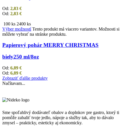
Od:
2,83
€
Od:
2,83
€
100 ks
2400 ks
Výber možností
Tento produkt má viacero variantov. Možnosti si
môžete vybrať na stránke produktu.
Papierový pohár MERRY CHRISTMAS
biely
250 ml/8oz
Od:
6,89
€
Od:
6,89
€
Zobraziť ďalšie produkty
Načítavam...
Sme spoľahlivý dodávateľ obalov a doplnkov pre gastro, ktorý ti
pomôže zabaliť tvoje jedlo, nápoje a služby tak, aby to dávalo
zmysel – prakticky, esteticky aj ekonomicky.