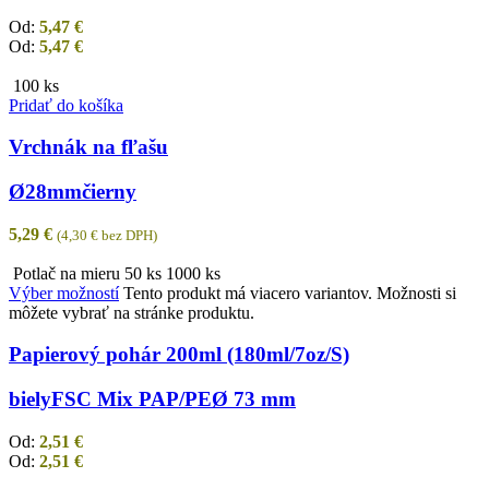
Od:
5,47
€
Od:
5,47
€
100 ks
Pridať do košíka
Vrchnák na fľašu
Ø28mm
čierny
5,29
€
(
4,30
€
bez DPH)
Potlač na mieru
50 ks
1000 ks
Výber možností
Tento produkt má viacero variantov. Možnosti si
môžete vybrať na stránke produktu.
Papierový pohár 200ml (180ml/7oz/S)
biely
FSC Mix PAP/PE
Ø 73 mm
Od:
2,51
€
Od:
2,51
€