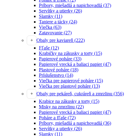
Príbory, miešadlá a napichovadlá
(37)
Servítky a utierky
(26)
Slamky
(11)
Taniere a tácky
(24)
Viečka
(63)
Zatavovanie
(27)
Obaly pre kaviareň
(222)
Fľaše
(12)
Krabičky na zákusky a torty
(15)
Papierové poháre
(33)
Papierové vrecká a baliaci papier
(47)
Plastové poháre
(18)
Príslušenstvo
(14)
Viečka pre papierové poháre
(15)
Viečka pre plastové poháre
(13)
Obaly pre pekáreň, cukráreň a zmrzlinu
(356)
Krabice na zákusky a torty
(15)
Misky na zmrzlinu
(22)
Papierové vrecká a baliaci papier
(47)
Poháre a fľaše
(72)
Príbory, miešadlá a napichovadlá
(36)
Servítky a utierky
(26)
Slamky
(11)