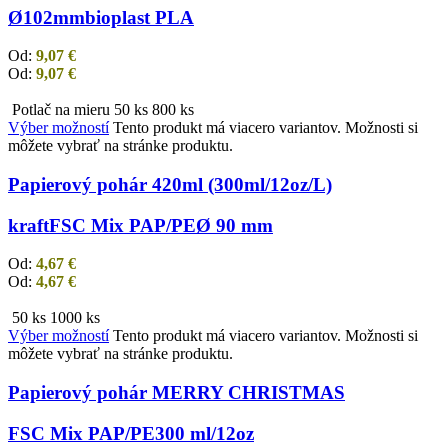
Ø102mm
bioplast PLA
Od:
9,07
€
Od:
9,07
€
Potlač na mieru
50 ks
800 ks
Výber možností
Tento produkt má viacero variantov. Možnosti si
môžete vybrať na stránke produktu.
Papierový pohár 420ml (300ml/12oz/L)
kraft
FSC Mix PAP/PE
Ø 90 mm
Od:
4,67
€
Od:
4,67
€
50 ks
1000 ks
Výber možností
Tento produkt má viacero variantov. Možnosti si
môžete vybrať na stránke produktu.
Papierový pohár MERRY CHRISTMAS
FSC Mix PAP/PE
300 ml/12oz