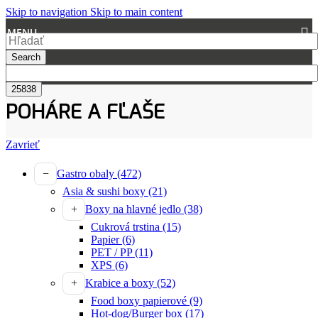
Skip to navigation
Skip to main content
MENU
Search
POHÁRE A FĽAŠE
Zavrieť
Gastro obaly
(472)
Asia & sushi boxy
(21)
Boxy na hlavné jedlo
(38)
Cukrová trstina
(15)
Papier
(6)
PET / PP
(11)
XPS
(6)
Krabice a boxy
(52)
Food boxy papierové
(9)
Hot-dog/Burger box
(17)