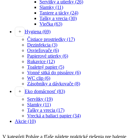
Servítky a utierky
(26)
Slamky
(11)
Taniere a tácky
(24)
Tašky a vrecia
(30)
Viečka
(63)
Hygiena
(69)
Čistiace prostriedky
(17)
Dezinfekcia
(3)
Osviežovače
(6)
Papierové utierky
(6)
Rukavice
(12)
Toaletný papier
(5)
Vonné sitká do pisoárov
(6)
WC clip
(6)
Zásobníky a dávkovače
(8)
Eko domácnosť
(83)
Servítky
(19)
Slamky
(11)
Tašky a vrecia
(17)
Vrecká a baliaci papier
(34)
Akcie
(10)
V kategórii Poháre a fľaše nájdete praktické riešenia pre balenie