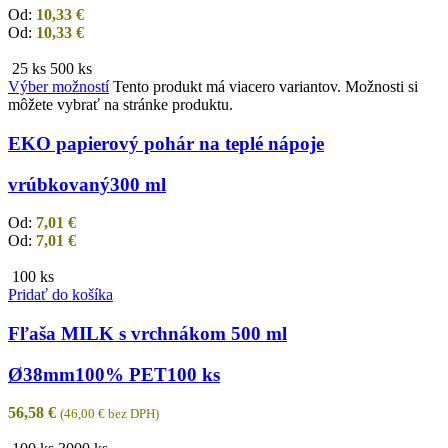
Od:
10,33
€
Od:
10,33
€
25 ks
500 ks
Výber možností
Tento produkt má viacero variantov. Možnosti si
môžete vybrať na stránke produktu.
EKO papierový pohár na teplé nápoje
vrúbkovaný
300 ml
Od:
7,01
€
Od:
7,01
€
100 ks
Pridať do košíka
Fľaša MILK s vrchnákom 500 ml
Ø38mm
100% PET
100 ks
56,58
€
(
46,00
€
bez DPH)