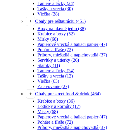
Taniere a tácky
(24)
Tašky a vrecia
(30)
Viečka
(28)
Obaly pre reštauráciu
(451)
Boxy na hlavné jedlo
(38)
Krabice a boxy
(52)
Misky
(68)
Papierové vrecká a baliaci papier
(47)
Poháre a fľaše
(72)
Príbory, miešadlá a napichovadlá
(37)
Servítky a utierky
(26)
Slamky
(11)
Taniere a tácky
(24)
Tašky a vrecia
(12)
Viečka
(63)
Zatavovanie
(27)
Obaly pre street food & drink
(464)
Krabice a boxy
(36)
Lodičky a kornúty
(17)
Misky
(68)
Papierové vrecká a baliaci papier
(47)
Poháre a fľaše
(72)
Príbory, miešadlá a napichovadlá
(37)