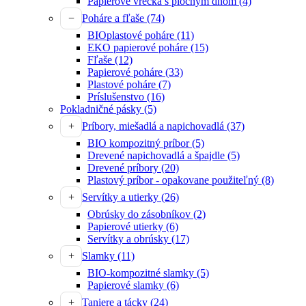
Papierové vrecká s plochým dnom
(4)
Poháre a fľaše
(74)
BIOplastové poháre
(11)
EKO papierové poháre
(15)
Fľaše
(12)
Papierové poháre
(33)
Plastové poháre
(7)
Príslušenstvo
(16)
Pokladničné pásky
(5)
Príbory, miešadlá a napichovadlá
(37)
BIO kompozitný príbor
(5)
Drevené napichovadlá a špajdle
(5)
Drevené príbory
(20)
Plastový príbor - opakovane použiteľný
(8)
Servítky a utierky
(26)
Obrúsky do zásobníkov
(2)
Papierové utierky
(6)
Servítky a obrúsky
(17)
Slamky
(11)
BIO-kompozitné slamky
(5)
Papierové slamky
(6)
Taniere a tácky
(24)