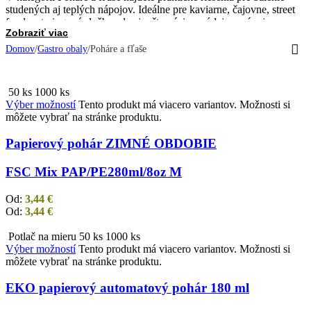
studených aj teplých nápojov. Ideálne pre kaviarne, čajovne, street
food, cateringové služby, ale aj reštaurácie s výdajom nápojov so
Zobraziť viac
sebou. Na výber sú rôzne objemy, materiály a uzatvárania – od
klasických plastových pohárov až po ekologické varianty a
Domov
/
Gastro obaly
/
Poháre a fľaše
uzatvárateľné PET fľaše.
☕ Poháre na kávu a čaj – papierové aj plastové, s viečkom alebo
50 ks
1000 ks
bez
Výber možností
Tento produkt má viacero variantov. Možnosti si
🥤 Poháre na smoothie, džúsy, limonády – transparentné s
môžete vybrať na stránke produktu.
vypuklým alebo plochým viečkom
🧃 PET fľaše – ideálne na džúsy, fresh, limonády, cold brew a pod.
Papierový pohár ZIMNÉ OBDOBIE
♻️ Ekologické poháre a kompostovateľné alternatívy – z PLA alebo
papiera
FSC Mix PAP/PE
280ml/8oz M
✔️ Rôzne objemy: od 100 ml až po 1000 ml
Od:
3,44
€
✔️ Praktické na rozvoz, výdaj aj catering
Od:
3,44
€
✔️ Viečka, slamky a doplnky k dispozícii
Potlač na mieru
50 ks
1000 ks
✔️ Možnosť brandingu (potlač loga, nálepky)
Výber možností
Tento produkt má viacero variantov. Možnosti si
môžete vybrať na stránke produktu.
Doprajte zákazníkom zážitok z nápoja aj na cestách – vyberte si
EKO papierový automatový pohár 180 ml
spoľahlivé poháre a fľaše, ktoré vyzerajú dobre a fungujú ešte
lepšie.