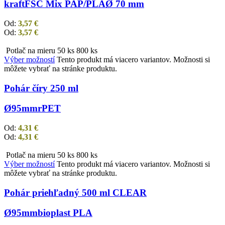
kraft
FSC Mix PAP/PLA
Ø 70 mm
Od:
3,57
€
Od:
3,57
€
Potlač na mieru
50 ks
800 ks
Výber možností
Tento produkt má viacero variantov. Možnosti si
môžete vybrať na stránke produktu.
Pohár číry 250 ml
Ø95mm
rPET
Od:
4,31
€
Od:
4,31
€
Potlač na mieru
50 ks
800 ks
Výber možností
Tento produkt má viacero variantov. Možnosti si
môžete vybrať na stránke produktu.
Pohár priehľadný 500 ml CLEAR
Ø95mm
bioplast PLA