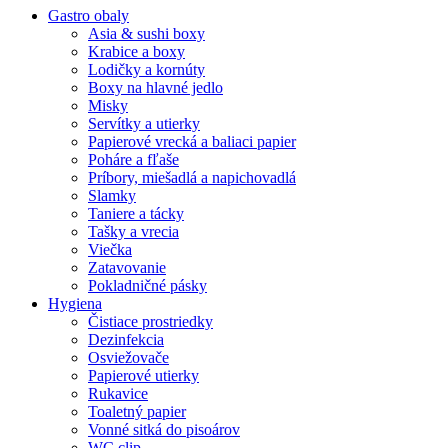
Gastro obaly
Asia & sushi boxy
Krabice a boxy
Lodičky a kornúty
Boxy na hlavné jedlo
Misky
Servítky a utierky
Papierové vrecká a baliaci papier
Poháre a fľaše
Príbory, miešadlá a napichovadlá
Slamky
Taniere a tácky
Tašky a vrecia
Viečka
Zatavovanie
Pokladničné pásky
Hygiena
Čistiace prostriedky
Dezinfekcia
Osviežovače
Papierové utierky
Rukavice
Toaletný papier
Vonné sitká do pisoárov
WC clip