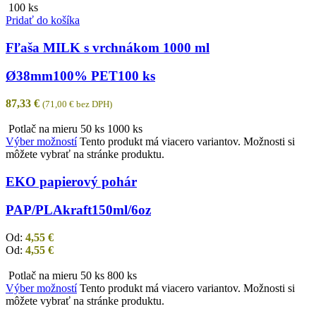
100 ks
Pridať do košíka
Fľaša MILK s vrchnákom 1000 ml
Ø38mm
100% PET
100 ks
87,33
€
(
71,00
€
bez DPH)
Potlač na mieru
50 ks
1000 ks
Výber možností
Tento produkt má viacero variantov. Možnosti si
môžete vybrať na stránke produktu.
EKO papierový pohár
PAP/PLA
kraft
150ml/6oz
Od:
4,55
€
Od:
4,55
€
Potlač na mieru
50 ks
800 ks
Výber možností
Tento produkt má viacero variantov. Možnosti si
môžete vybrať na stránke produktu.