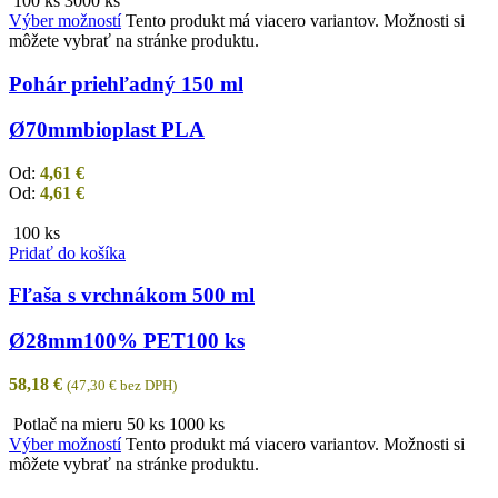
100 ks
3000 ks
Výber možností
Tento produkt má viacero variantov. Možnosti si
môžete vybrať na stránke produktu.
Pohár priehľadný 150 ml
Ø70mm
bioplast PLA
Od:
4,61
€
Od:
4,61
€
100 ks
Pridať do košíka
Fľaša s vrchnákom 500 ml
Ø28mm
100% PET
100 ks
58,18
€
(
47,30
€
bez DPH)
Potlač na mieru
50 ks
1000 ks
Výber možností
Tento produkt má viacero variantov. Možnosti si
môžete vybrať na stránke produktu.