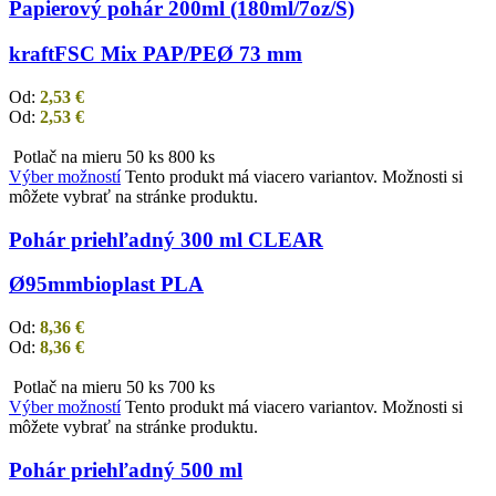
Papierový pohár 200ml (180ml/7oz/S)
kraft
FSC Mix PAP/PE
Ø 73 mm
Od:
2,53
€
Od:
2,53
€
Potlač na mieru
50 ks
800 ks
Výber možností
Tento produkt má viacero variantov. Možnosti si
môžete vybrať na stránke produktu.
Pohár priehľadný 300 ml CLEAR
Ø95mm
bioplast PLA
Od:
8,36
€
Od:
8,36
€
Potlač na mieru
50 ks
700 ks
Výber možností
Tento produkt má viacero variantov. Možnosti si
môžete vybrať na stránke produktu.
Pohár priehľadný 500 ml