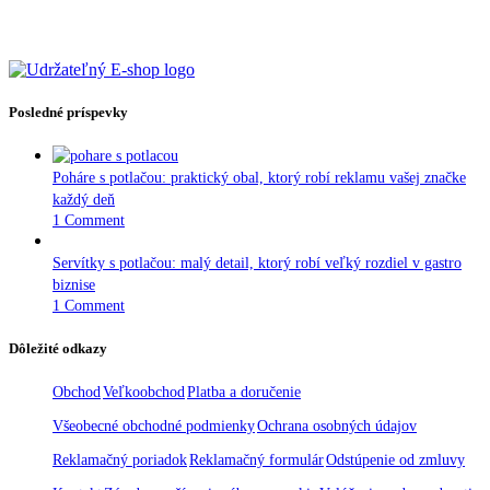
Posledné príspevky
Poháre s potlačou: praktický obal, ktorý robí reklamu vašej značke
každý deň
1 Comment
Servítky s potlačou: malý detail, ktorý robí veľký rozdiel v gastro
biznise
1 Comment
Dôležité odkazy
Obchod
Veľkoobchod
Platba a doručenie
Všeobecné obchodné podmienky
Ochrana osobných údajov
Reklamačný poriadok
Reklamačný formulár
Odstúpenie od zmluvy