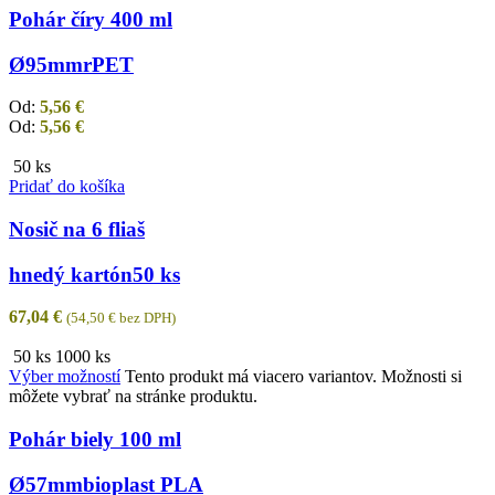
Pohár číry 400 ml
Ø95mm
rPET
Od:
5,56
€
Od:
5,56
€
50 ks
Pridať do košíka
Nosič na 6 fliaš
hnedý kartón
50 ks
67,04
€
(
54,50
€
bez DPH)
50 ks
1000 ks
Výber možností
Tento produkt má viacero variantov. Možnosti si
môžete vybrať na stránke produktu.
Pohár biely 100 ml
Ø57mm
bioplast PLA