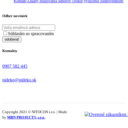
Kontakt
Zásady používania súborov cookie
Vylúčenie zodpovednosti
Odber noviniek
Súhlasím so spracovaním
osobných údajov
Kontakty
0907 582 445
nideko@nideko.sk
Copyright 2021 © NITOCON s.r.o. | Made
by
MRN PROJECTS, s.r.o.
.