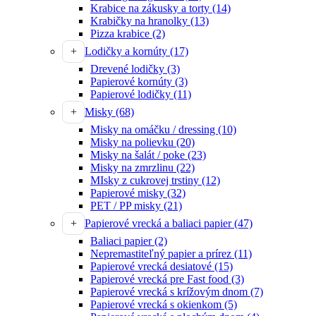
Krabice na zákusky a torty
(14)
Krabičky na hranolky
(13)
Pizza krabice
(2)
Lodičky a kornúty
(17)
Drevené lodičky
(3)
Papierové kornúty
(3)
Papierové lodičky
(11)
Misky
(68)
Misky na omáčku / dressing
(10)
Misky na polievku
(20)
Misky na šalát / poke
(23)
Misky na zmrzlinu
(22)
MIsky z cukrovej trstiny
(12)
Papierové misky
(32)
PET / PP misky
(21)
Papierové vrecká a baliaci papier
(47)
Baliaci papier
(2)
Nepremastiteľný papier a prírez
(11)
Papierové vrecká desiatové
(15)
Papierové vrecká pre Fast food
(3)
Papierové vrecká s krížovým dnom
(7)
Papierové vrecká s okienkom
(5)