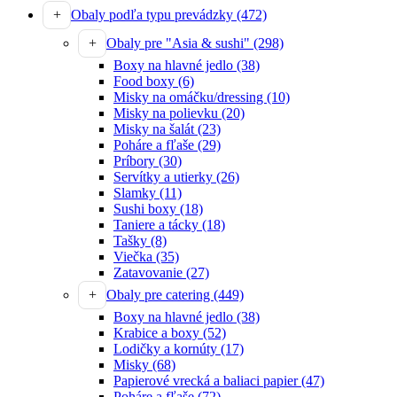
Obaly podľa typu prevádzky
(472)
Obaly pre "Asia & sushi"
(298)
Boxy na hlavné jedlo
(38)
Food boxy
(6)
Misky na omáčku/dressing
(10)
Misky na polievku
(20)
Misky na šalát
(23)
Poháre a fľaše
(29)
Príbory
(30)
Servítky a utierky
(26)
Slamky
(11)
Sushi boxy
(18)
Taniere a tácky
(18)
Tašky
(8)
Viečka
(35)
Zatavovanie
(27)
Obaly pre catering
(449)
Boxy na hlavné jedlo
(38)
Krabice a boxy
(52)
Lodičky a kornúty
(17)
Misky
(68)
Papierové vrecká a baliaci papier
(47)
Poháre a fľaše
(72)