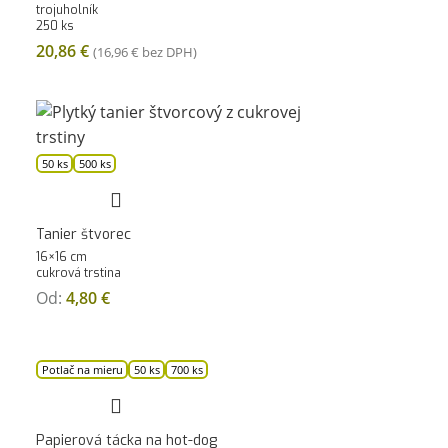
trojuholník
250 ks
20,86
€
(
16,96
€
bez DPH)
50 ks
500 ks
Tanier štvorec
16×16 cm
cukrová trstina
Od:
4,80
€
Potlač na mieru
50 ks
700 ks
Papierová tácka na hot-dog