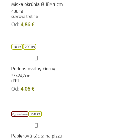
Miska okrúhla Ø 18×4 cm
400ml
cukrová trstina
Od:
4,86
€
10 ks
200 ks
Podnos oválny čierny
35×24,7cm
rPET
Od:
4,06
€
250 ks
Vypredané
Papierová tácka na pizzu