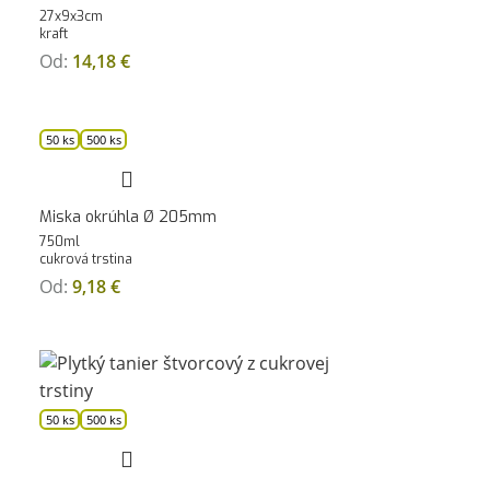
27x9x3cm
kraft
Od:
14,18
€
50 ks
500 ks
Miska okrúhla Ø 205mm
750ml
cukrová trstina
Od:
9,18
€
50 ks
500 ks