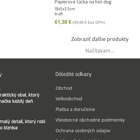
Papierová tácka na hot-dog
18x5x3,5cm
kraft
61,38
€
(
49,90
€
bez DPH)
Zobraziť ďalšie produkty
Načítavam...
y
Dôležité odkazy
Obchod
raktický obal, ktorý
Veľkoobchod
značke každý deň
Platba a doručenie
Všeobecné obchodné podmienky
malý detail, ktorý robí
o biznise
Ochrana osobných údajov