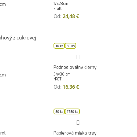
17x23cm
 cm
kraft
Od:
24,48
€
10 ks
50 ks
Podnos oválny čierny
54×36 cm
 cm
rPET
Od:
16,36
€
50 ks
1750 ks
0ml
Papierová miska tray