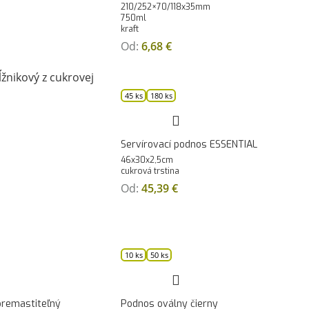
210/252×70/118x35mm
750ml
kraft
Od:
6,68
€
45 ks
180 ks
Servírovací podnos ESSENTIAL
46x30x2,5cm
cukrová trstina
Od:
45,39
€
10 ks
50 ks
premastiteľný
Podnos oválny čierny