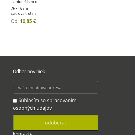
Tanier štvorec
26×26 cm
cukrová trstina
Od:
10,85
€
Odber noviniek
Súhlasím so spracovaním
osobných údajov
Kontakty