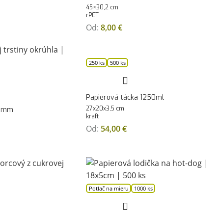
45×30,2 cm
rPET
Od:
8,00
€
250 ks
500 ks
Papierová tácka 1250ml
27x20x3,5 cm
5 mm
kraft
Od:
54,00
€
Potlač na mieru
1000 ks