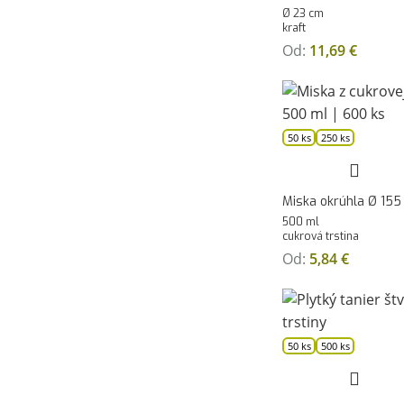
Ø 23 cm
kraft
Od:
11,69
€
50 ks
250 ks
Miska okrúhla Ø 15
500 ml
cukrová trstina
Od:
5,84
€
50 ks
500 ks