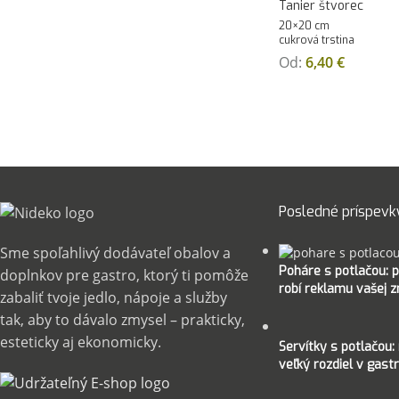
Tanier štvorec
20×20 cm
cukrová trstina
Od:
6,40
€
Posledné príspevk
Sme spoľahlivý dodávateľ obalov a
Poháre s potlačou: p
doplnkov pre gastro, ktorý ti pomôže
robí reklamu vašej 
zabaliť tvoje jedlo, nápoje a služby
tak, aby to dávalo zmysel – prakticky,
esteticky aj ekonomicky.
Servítky s potlačou: 
veľký rozdiel v gastr