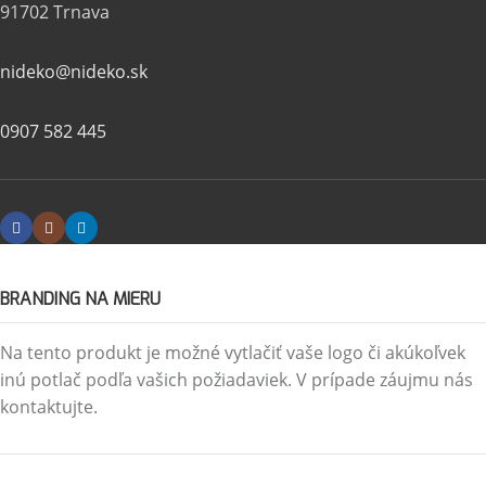
91702 Trnava
nideko@nideko.sk
0907 582 445
BRANDING NA MIERU
Na tento produkt je možné vytlačiť vaše logo či akúkoľvek
inú potlač podľa vašich požiadaviek. V prípade záujmu nás
kontaktujte.