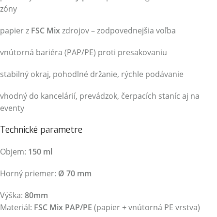
zóny
papier z
FSC Mix
zdrojov – zodpovednejšia voľba
vnútorná bariéra (PAP/PE) proti presakovaniu
stabilný okraj, pohodlné držanie, rýchle podávanie
vhodný do kancelárií, prevádzok, čerpacích staníc aj na
eventy
Technické parametre
Objem:
150 ml
Horný priemer:
Ø 70 mm
Výška:
80mm
Materiál:
FSC Mix PAP/PE
(papier + vnútorná PE vrstva)