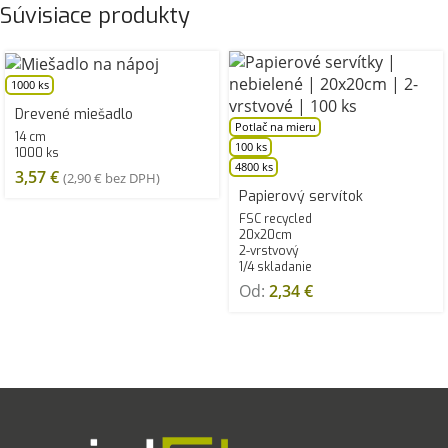
Súvisiace produkty
1000 ks
Drevené miešadlo
Potlač na mieru
14 cm
100 ks
1000 ks
4800 ks
3,57
€
(
2,90
€
bez DPH)
Papierový servítok
FSC recycled
20x20cm
2-vrstvový
1/4 skladanie
Od:
2,34
€