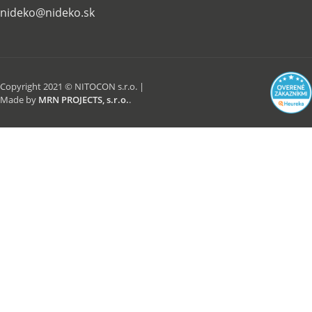
nideko@nideko.sk
Copyright 2021 © NITOCON s.r.o. |
Made by
MRN PROJECTS, s.r.o.
.