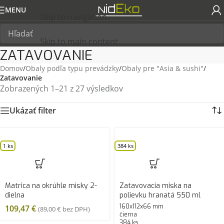
MENU
Skip to navigation
Skip to main content
ZATAVOVANIE
Domov
/
Obaly podľa typu prevádzky
/
Obaly pre "Asia & sushi"
/
Zatavovanie
Zobrazených 1–21 z 27 výsledkov
Ukázať filter
1 ks
384 ks
Matrica na okrúhle misky 2-
Zatavovacia miska na
dielna
polievku hranatá 550 ml
160x112x66 mm
109,47
€
(
89,00
€
bez DPH)
čierna
384 ks