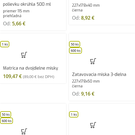
polievku okrúhla 500 ml
227x178x40 mm
čierna
priemer 115 mm
priehľadná
Od:
8,92
€
Od:
5,66
€
1 ks
50 ks
600 ks
Matrica na dvojdielne misky
Zatavovacia miska 3-dielna
109,47
€
(
89,00
€
bez DPH)
227x178x50 mm
čierna
Od:
9,16
€
50 ks
1 ks
600 ks