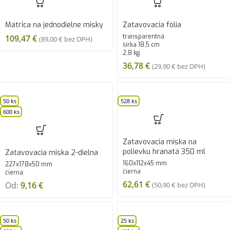
Matrica na jednodielne misky
Zatavovacia fólia
transparentná
109,47
€
(
89,00
€
bez DPH)
šírka 18,5 cm
2,8 kg
36,78
€
(
29,90
€
bez DPH)
50 ks
528 ks
600 ks
Zatavovacia miska na
polievku hranatá 350 ml
Zatavovacia miska 2-dielna
160x112x45 mm
227x178x50 mm
čierna
čierna
62,61
€
Od:
9,16
€
(
50,90
€
bez DPH)
50 ks
25 ks