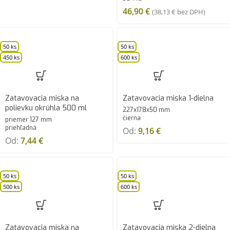
46,90
€
(
38,13
€
bez DPH)
50 ks
50 ks
450 ks
600 ks
Zatavovacia miska na
Zatavovacia miska 1-dielna
polievku okrúhla 500 ml
227x178x50 mm
čierna
priemer 127 mm
priehľadná
Od:
9,16
€
Od:
7,44
€
50 ks
50 ks
500 ks
600 ks
Zatavovacia miska na
Zatavovacia miska 2-dielna