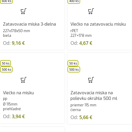
600 ks
400 ks
Zatavovacia miska 3-dielna
Viečko na zatavovaciu misku
227x178x50 mm
rPET
biela
227×178 mm
Od:
9,16
€
Od:
4,67
€
50 ks
50 ks
500 ks
500 ks
Viečko na misku
Zatavovacia miska na
polievku okrúhla 500 ml
PP
Ø 115mm
priemer 115 mm
priehľadné
čierna
Od:
3,94
€
Od:
5,66
€