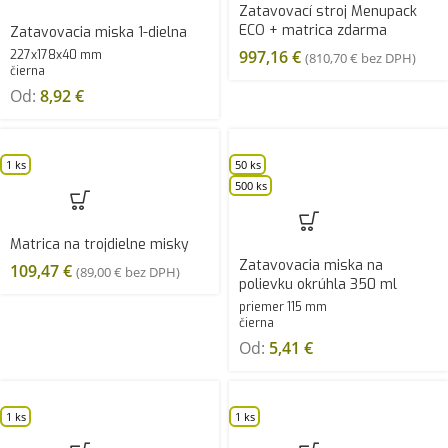
Zatavovací stroj Menupack
ECO + matrica zdarma
Zatavovacia miska 1-dielna
997,16
€
227x178x40 mm
(
810,70
€
bez DPH)
čierna
Od:
8,92
€
1 ks
50 ks
500 ks
Matrica na trojdielne misky
Zatavovacia miska na
109,47
€
(
89,00
€
bez DPH)
polievku okrúhla 350 ml
priemer 115 mm
čierna
Od:
5,41
€
1 ks
1 ks