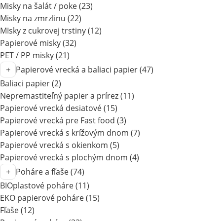
Misky na šalát / poke
(23)
Misky na zmrzlinu
(22)
MIsky z cukrovej trstiny
(12)
Papierové misky
(32)
PET / PP misky
(21)
Papierové vrecká a baliaci papier
(47)
Baliaci papier
(2)
Nepremastiteľný papier a prírez
(11)
Papierové vrecká desiatové
(15)
Papierové vrecká pre Fast food
(3)
Papierové vrecká s krížovým dnom
(7)
Papierové vrecká s okienkom
(5)
Papierové vrecká s plochým dnom
(4)
Poháre a fľaše
(74)
BIOplastové poháre
(11)
EKO papierové poháre
(15)
Fľaše
(12)