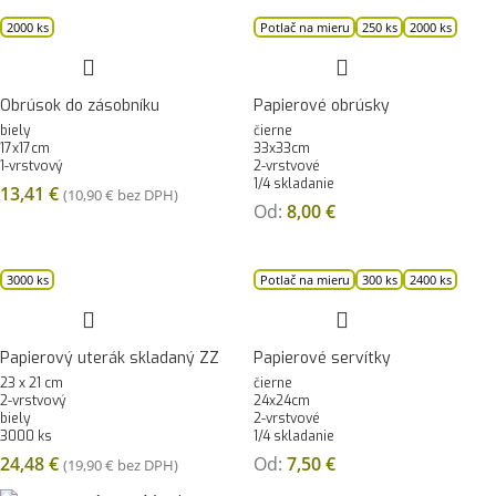
2000 ks
Potlač na mieru
250 ks
2000 ks
Obrúsok do zásobníku
Papierové obrúsky
biely
čierne
17x17cm
33x33cm
1-vrstvový
2-vrstvové
1/4 skladanie
13,41
€
(
10,90
€
bez DPH)
Od:
8,00
€
3000 ks
Potlač na mieru
300 ks
2400 ks
Papierový uterák skladaný ZZ
Papierové servítky
23 x 21 cm
čierne
2-vrstvový
24x24cm
biely
2-vrstvové
3000 ks
1/4 skladanie
24,48
€
Od:
7,50
€
(
19,90
€
bez DPH)