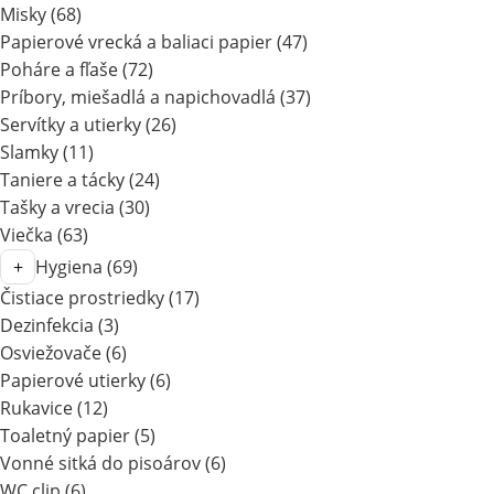
Misky
(68)
Papierové vrecká a baliaci papier
(47)
Poháre a fľaše
(72)
Príbory, miešadlá a napichovadlá
(37)
Servítky a utierky
(26)
Slamky
(11)
Taniere a tácky
(24)
Tašky a vrecia
(30)
Viečka
(63)
Hygiena
(69)
Čistiace prostriedky
(17)
Dezinfekcia
(3)
Osviežovače
(6)
Papierové utierky
(6)
Rukavice
(12)
Toaletný papier
(5)
Vonné sitká do pisoárov
(6)
WC clip
(6)