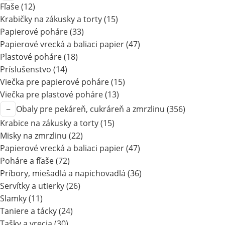
Fľaše
(12)
Krabičky na zákusky a torty
(15)
Papierové poháre
(33)
Papierové vrecká a baliaci papier
(47)
Plastové poháre
(18)
Príslušenstvo
(14)
Viečka pre papierové poháre
(15)
Viečka pre plastové poháre
(13)
Obaly pre pekáreň, cukráreň a zmrzlinu
(356)
Krabice na zákusky a torty
(15)
Misky na zmrzlinu
(22)
Papierové vrecká a baliaci papier
(47)
Poháre a fľaše
(72)
Príbory, miešadlá a napichovadlá
(36)
Servítky a utierky
(26)
Slamky
(11)
Taniere a tácky
(24)
Tašky a vrecia
(30)