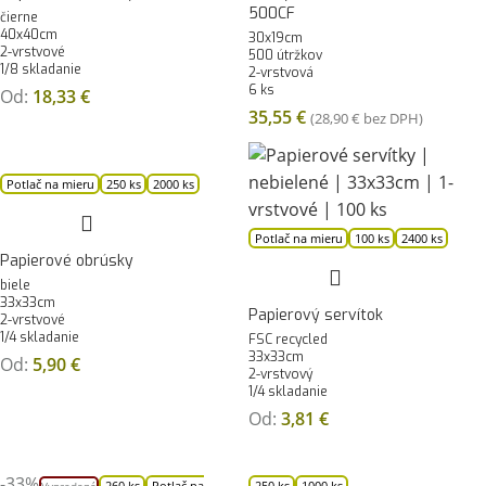
500CF
čierne
40x40cm
30x19cm
2-vrstvové
500 útržkov
1/8 skladanie
2-vrstvová
6 ks
Od:
18,33
€
35,55
€
(
28,90
€
bez DPH)
Potlač na mieru
250 ks
2000 ks
Potlač na mieru
100 ks
2400 ks
Papierové obrúsky
biele
33x33cm
Papierový servítok
2-vrstvové
1/4 skladanie
FSC recycled
33x33cm
Od:
5,90
€
2-vrstvový
1/4 skladanie
Od:
3,81
€
-33%
260 ks
Potlač na
250 ks
1000 ks