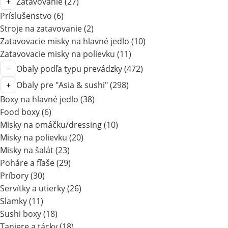
Zatavovanie
(27)
Príslušenstvo
(6)
Stroje na zatavovanie
(2)
Zatavovacie misky na hlavné jedlo
(10)
Zatavovacie misky na polievku
(11)
Obaly podľa typu prevádzky
(472)
Obaly pre "Asia & sushi"
(298)
Boxy na hlavné jedlo
(38)
Food boxy
(6)
Misky na omáčku/dressing
(10)
Misky na polievku
(20)
Misky na šalát
(23)
Poháre a fľaše
(29)
Príbory
(30)
Servítky a utierky
(26)
Slamky
(11)
Sushi boxy
(18)
Taniere a tácky
(18)