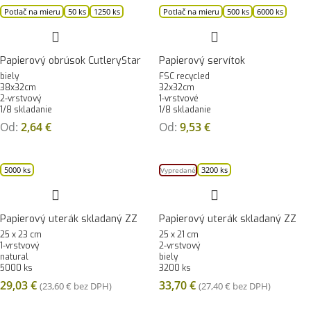
Potlač na mieru
50 ks
1250 ks
Potlač na mieru
500 ks
6000 ks
Papierový obrúsok CutleryStar
Papierový servítok
biely
FSC recycled
38x32cm
32x32cm
2-vrstvový
1-vrstvové
1/8 skladanie
1/8 skladanie
Od:
2,64
€
Od:
9,53
€
5000 ks
3200 ks
Vypredané
Papierový uterák skladaný ZZ
Papierový uterák skladaný ZZ
25 x 23 cm
25 x 21 cm
1-vrstvový
2-vrstvový
natural
biely
5000 ks
3200 ks
29,03
€
33,70
€
(
23,60
€
bez DPH)
(
27,40
€
bez DPH)