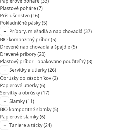
Papierové poháre
(33)
Plastové poháre
(7)
Príslušenstvo
(16)
Pokladničné pásky
(5)
Príbory, miešadlá a napichovadlá
(37)
BIO kompozitný príbor
(5)
Drevené napichovadlá a špajdle
(5)
Drevené príbory
(20)
Plastový príbor - opakovane použiteľný
(8)
Servítky a utierky
(26)
Obrúsky do zásobníkov
(2)
Papierové utierky
(6)
Servítky a obrúsky
(17)
Slamky
(11)
BIO-kompozitné slamky
(5)
Papierové slamky
(6)
Taniere a tácky
(24)