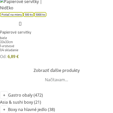
Potlač na mieru
500 ks
5000 ks
Papierové servítky
biele
33x33cm
1-vrstvové
1/4 skladanie
Od:
6,89
€
Zobraziť ďalšie produkty
Načítavam...
Gastro obaly
(472)
Asia & sushi boxy
(21)
Boxy na hlavné jedlo
(38)