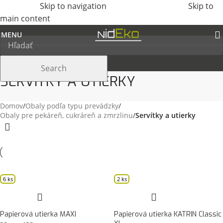
Skip to navigation
Skip to
main content
MENU
Search
SERVÍTKY A UTIERKY
Domov
/
Obaly podľa typu prevádzky
/
Obaly pre pekáreň, cukráreň a zmrzlinu
/
Servítky a utierky
6 ks
2 ks
Papierová utierka MAXI
Papierová utierka KATRIN Classic