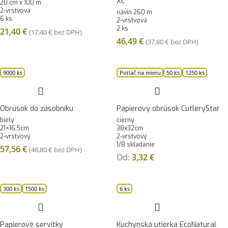
XL
20 cm x 100 m
2-vrstvová
návin 260 m
6 ks
2-vrstvová
2 ks
21,40
€
(
17,40
€
bez DPH)
46,49
€
(
37,80
€
bez DPH)
9000 ks
Potlač na mieru
50 ks
1250 ks
Obrúsok do zásobníku
Papierový obrúsok CutleryStar
biely
čierny
21×16,5cm
38x32cm
2-vrstvový
2-vrstvový
1/8 skladanie
57,56
€
(
46,80
€
bez DPH)
Od:
3,32
€
300 ks
1500 ks
6 ks
Papierové servítky
Kuchynská utierka EcoNatural