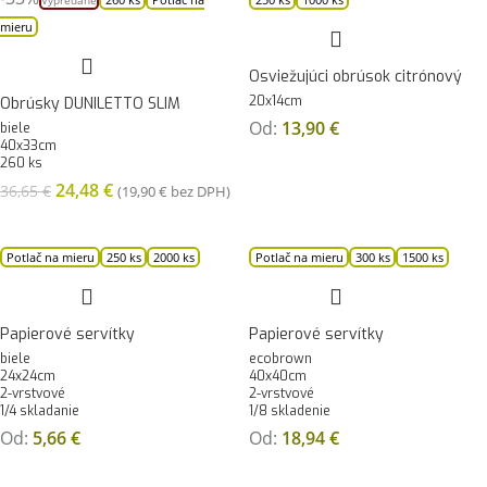
Vypredané
mieru
Osviežujúci obrúsok citrónový
20x14cm
Obrúsky DUNILETTO SLIM
Od:
13,90
€
biele
40x33cm
260 ks
24,48
€
36,65
€
(
19,90
€
bez DPH)
Potlač na mieru
250 ks
2000 ks
Potlač na mieru
300 ks
1500 ks
Papierové servítky
Papierové servítky
biele
ecobrown
24x24cm
40x40cm
2-vrstvové
2-vrstvové
1/4 skladanie
1/8 skladenie
Od:
5,66
€
Od:
18,94
€