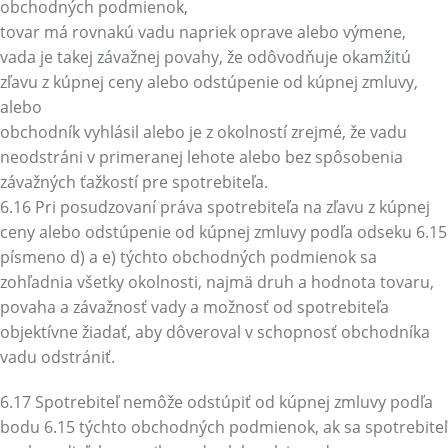
obchodných podmienok,
tovar má rovnakú vadu napriek oprave alebo výmene,
vada je takej závažnej povahy, že odôvodňuje okamžitú
zľavu z kúpnej ceny alebo odstúpenie od kúpnej zmluvy,
alebo
obchodník vyhlásil alebo je z okolností zrejmé, že vadu
neodstráni v primeranej lehote alebo bez spôsobenia
závažných ťažkostí pre spotrebiteľa.
6.16 Pri posudzovaní práva spotrebiteľa na zľavu z kúpnej
ceny alebo odstúpenie od kúpnej zmluvy podľa odseku 6.15
písmeno d) a e) týchto obchodných podmienok sa
zohľadnia všetky okolnosti, najmä druh a hodnota tovaru,
povaha a závažnosť vady a možnosť od spotrebiteľa
objektívne žiadať, aby dôveroval v schopnosť obchodníka
vadu odstrániť.
6.17 Spotrebiteľ nemôže odstúpiť od kúpnej zmluvy podľa
bodu 6.15 týchto obchodných podmienok, ak sa spotrebiteľ