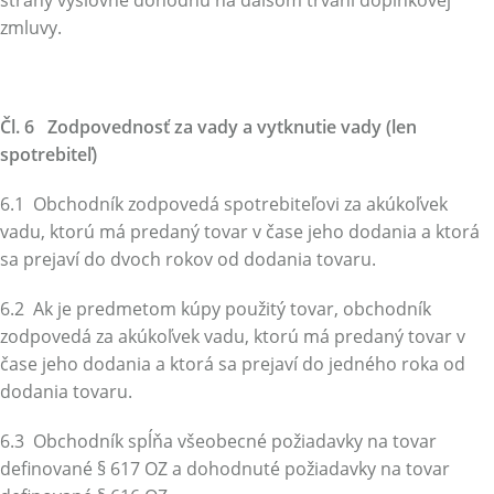
strany výslovne dohodnú na ďalšom trvaní doplnkovej
zmluvy.
Čl. 6 Zodpovednosť za vady a vytknutie vady (len
spotrebiteľ)
6.1 Obchodník zodpovedá spotrebiteľovi za akúkoľvek
vadu, ktorú má predaný tovar v čase jeho dodania a ktorá
sa prejaví do dvoch rokov od dodania tovaru.
6.2 Ak je predmetom kúpy použitý tovar, obchodník
zodpovedá za akúkoľvek vadu, ktorú má predaný tovar v
čase jeho dodania a ktorá sa prejaví do jedného roka od
dodania tovaru.
6.3 Obchodník spĺňa všeobecné požiadavky na tovar
definované § 617 OZ a dohodnuté požiadavky na tovar