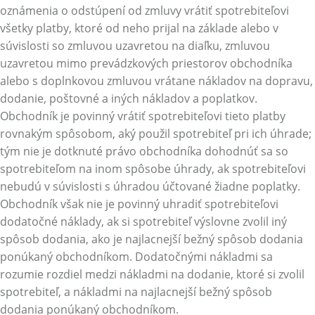
oznámenia o odstúpení od zmluvy vrátiť spotrebiteľovi
všetky platby, ktoré od neho prijal na základe alebo v
súvislosti so zmluvou uzavretou na diaľku, zmluvou
uzavretou mimo prevádzkových priestorov obchodníka
alebo s doplnkovou zmluvou vrátane nákladov na dopravu,
dodanie, poštovné a iných nákladov a poplatkov.
Obchodník je povinný vrátiť spotrebiteľovi tieto platby
rovnakým spôsobom, aký použil spotrebiteľ pri ich úhrade;
tým nie je dotknuté právo obchodníka dohodnúť sa so
spotrebiteľom na inom spôsobe úhrady, ak spotrebiteľovi
nebudú v súvislosti s úhradou účtované žiadne poplatky.
Obchodník však nie je povinný uhradiť spotrebiteľovi
dodatočné náklady, ak si spotrebiteľ výslovne zvolil iný
spôsob dodania, ako je najlacnejší bežný spôsob dodania
ponúkaný obchodníkom. Dodatočnými nákladmi sa
rozumie rozdiel medzi nákladmi na dodanie, ktoré si zvolil
spotrebiteľ, a nákladmi na najlacnejší bežný spôsob
dodania ponúkaný obchodníkom.