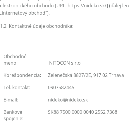
elektronického obchodu [URL: https://nideko.sk/] (ďalej len
„internetový obchod“).
1.2 Kontaktné údaje obchodníka:
Obchodné
meno:
NITOCON s.r.o
Korešpondencia:
Zelenečská 8827/2E, 917 02 Trnava
Tel. kontakt:
0907582445
E-mail:
nideko@nideko.sk
Bankové
SK88 7500 0000 0040 2552 7368
spojenie: