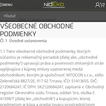
MENU
Skip to navigation
Skip to main content
VŠEOBECNÉ OBCHODNÉ
PODMIENKY
Čl. 1 Úvodné ustanovenia
1.1 Tieto všeobecné obchodné podmienky, ktorých
súčasťou je reklamačný poriadok (ďalej ako „obchodné
podmienky“) upravujú práva a povinnosti zmluvných strán
vyplývajúce z kúpnej zmluvy uzatvorenej medzi
obchodníkom, ktorým je spoločnosť: NITOCON s.r.o., sídlo:
Zelenečská 8827/2E, 917 02 Trnava, IČO: 51413655, DIČ:
2120684247, IČ DPH: SK2120684247, zapísaná v: Obchodný
register Okresného súdu Trnava, oddiel: Sro, vložka č.
41598/T (ďalej len „obchodník“) a kupujúcim, ktorej
predmetom je kúpa a predaj tovaru prostredníctvom