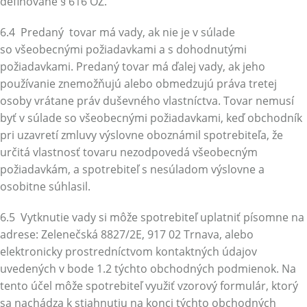
definované § 616 OZ.
6.4 Predaný tovar má vady, ak nie je v súlade
so všeobecnými požiadavkami a s dohodnutými
požiadavkami. Predaný tovar má ďalej vady, ak jeho
používanie znemožňujú alebo obmedzujú práva tretej
osoby vrátane práv duševného vlastníctva. Tovar nemusí
byť v súlade so všeobecnými požiadavkami, keď obchodník
pri uzavretí zmluvy výslovne oboznámil spotrebiteľa, že
určitá vlastnosť tovaru nezodpovedá všeobecným
požiadavkám, a spotrebiteľ s nesúladom výslovne a
osobitne súhlasil.
6.5 Vytknutie vady si môže spotrebiteľ uplatniť písomne na
adrese: Zelenečská 8827/2E, 917 02 Trnava, alebo
elektronicky prostredníctvom kontaktných údajov
uvedených v bode 1.2 týchto obchodných podmienok. Na
tento účel môže spotrebiteľ využiť vzorový formulár, ktorý
sa nachádza k stiahnutiu na konci týchto obchodných