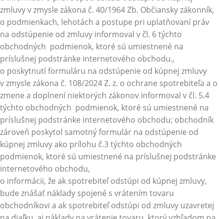
zmluvy v zmysle zákona č. 40/1964 Zb. Občiansky zákonník,
o podmienkach, lehotách a postupe pri uplatňovaní práv
na odstúpenie od zmluvy informoval v čl. 6 týchto
obchodných podmienok, ktoré sú umiestnené na
príslušnej podstránke internetového obchodu.,
o poskytnutí formuláru na odstúpenie od kúpnej zmluvy
v zmysle zákona č. 108/2024 Z. z. o ochrane spotrebiteľa a o
zmene a doplnení niektorých zákonov informoval v čl. 5.4
týchto obchodných podmienok, ktoré sú umiestnené na
príslušnej podstránke internetového obchodu; obchodník
zároveň poskytol samotný formulár na odstúpenie od
kúpnej zmluvy ako prílohu č.3 týchto obchodných
podmienok, ktoré sú umiestnené na príslušnej podstránke
internetového obchodu,
o informácii, že ak spotrebiteľ odstúpi od kúpnej zmluvy,
bude znášať náklady spojené s vrátením tovaru
obchodníkovi a ak spotrebiteľ odstúpi od zmluvy uzavretej
na diaľku, aj náklady na vrátenie tovaru, ktorý vzhľadom na