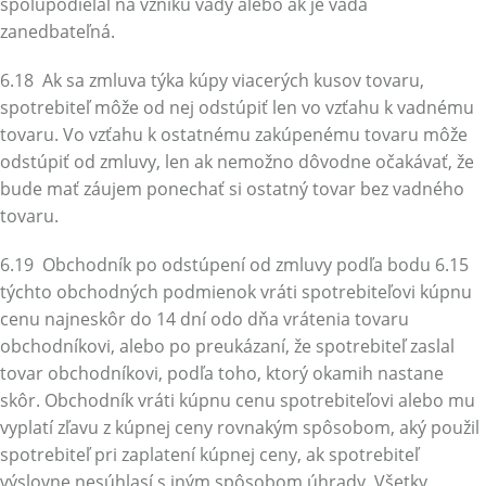
spolupodieľal na vzniku vady alebo ak je vada
zanedbateľná.
6.18 Ak sa zmluva týka kúpy viacerých kusov tovaru,
spotrebiteľ môže od nej odstúpiť len vo vzťahu k vadnému
tovaru. Vo vzťahu k ostatnému zakúpenému tovaru môže
odstúpiť od zmluvy, len ak nemožno dôvodne očakávať, že
bude mať záujem ponechať si ostatný tovar bez vadného
tovaru.
6.19 Obchodník po odstúpení od zmluvy podľa bodu 6.15
týchto obchodných podmienok vráti spotrebiteľovi kúpnu
cenu najneskôr do 14 dní odo dňa vrátenia tovaru
obchodníkovi, alebo po preukázaní, že spotrebiteľ zaslal
tovar obchodníkovi, podľa toho, ktorý okamih nastane
skôr. Obchodník vráti kúpnu cenu spotrebiteľovi alebo mu
vyplatí zľavu z kúpnej ceny rovnakým spôsobom, aký použil
spotrebiteľ pri zaplatení kúpnej ceny, ak spotrebiteľ
výslovne nesúhlasí s iným spôsobom úhrady. Všetky