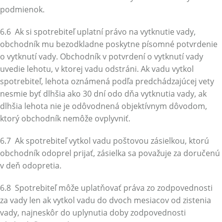
podmienok.
6.6 Ak si spotrebiteľ uplatní právo na vytknutie vady,
obchodník mu bezodkladne poskytne písomné potvrdenie
o vytknutí vady. Obchodník v potvrdení o vytknutí vady
uvedie lehotu, v ktorej vadu odstráni. Ak vadu vytkol
spotrebiteľ, lehota oznámená podľa predchádzajúcej vety
nesmie byť dlhšia ako 30 dní odo dňa vytknutia vady, ak
dlhšia lehota nie je odôvodnená objektívnym dôvodom,
ktorý obchodník nemôže ovplyvniť.
6.7 Ak spotrebiteľ vytkol vadu poštovou zásielkou, ktorú
obchodník odoprel prijať, zásielka sa považuje za doručenú
v deň odopretia.
6.8 Spotrebiteľ môže uplatňovať práva zo zodpovednosti
za vady len ak vytkol vadu do dvoch mesiacov od zistenia
vady, najneskôr do uplynutia doby zodpovednosti