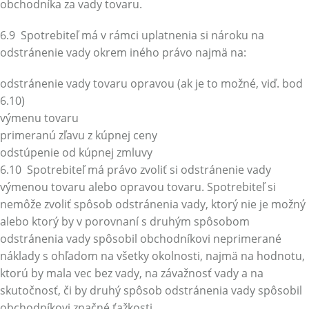
obchodníka za vady tovaru.
6.9 Spotrebiteľ má v rámci uplatnenia si nároku na
odstránenie vady okrem iného právo najmä na:
odstránenie vady tovaru opravou (ak je to možné, viď. bod
6.10)
výmenu tovaru
primeranú zľavu z kúpnej ceny
odstúpenie od kúpnej zmluvy
6.10
Spotrebiteľ má právo zvoliť si odstránenie vady
výmenou tovaru alebo opravou tovaru. Spotrebiteľ si
nemôže zvoliť spôsob odstránenia vady, ktorý nie je možný
alebo ktorý by v porovnaní s druhým spôsobom
odstránenia vady spôsobil obchodníkovi neprimerané
náklady s ohľadom na všetky okolnosti, najmä na hodnotu,
ktorú by mala vec bez vady, na závažnosť vady a na
skutočnosť, či by druhý spôsob odstránenia vady spôsobil
obchodníkovi značné ťažkosti.