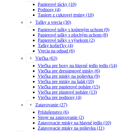
Papierové tácky
(10)
Podnosy
(4)
Taniere z cukrovej trstiny
(10)
Tašky a vrecia
(30)
Papierové tašky s krúteným uchom
(9)
Papierové tašky s plochým uchom
(8)
Papierové tašky s výsekom
(2)
Tašky košieľky
(4)
Vrecia na odpad
(6)
Viečka
(63)
Viečka pre boxy na hlavné jedlo jedlo
(14)
Viečka pre dressingové misky
(6)
Viečka pre misky na polievku
(9)
Viečka pre misky na šalát
(10)
Viečka pre papierové poháre
(15)
Viečka pre plastové poháre
(13)
Viečka pre podnosy
(4)
Zatavovanie
(27)
Príslušenstvo
(6)
Stroje na zatavovanie
(2)
Zatavovacie misky na hlavné jedlo
(10)
Zatavovacie misky na polievku
(11)