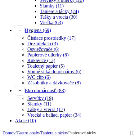
Servítky a utierky
(26)
Slamky
(11)
Taniere a tácky
(24)
Tašky a vrecia
(30)
Viečka
(63)
Hygiena
(69)
Čistiace prostriedky
(17)
Dezinfekcia
(3)
Osviežovače
(6)
Papierové utierky
(6)
Rukavice
(12)
Toaletný papier
(5)
Vonné sitká do pisoárov
(6)
WC clip
(6)
Zásobníky a dávkovače
(8)
Eko domácnosť
(83)
Servítky
(19)
Slamky
(11)
Tašky a vrecia
(17)
Vrecká a baliaci papier
(34)
Akcie
(10)
Domov
/
Gastro obaly
/
Taniere a tácky
/
Papierové tácky