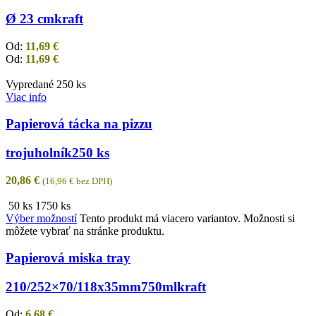
Ø 23 cm
kraft
Od:
11,69
€
Od:
11,69
€
Vypredané
250 ks
Viac info
Papierová tácka na pizzu
trojuholník
250 ks
20,86
€
(
16,96
€
bez DPH)
50 ks
1750 ks
Výber možností
Tento produkt má viacero variantov. Možnosti si
môžete vybrať na stránke produktu.
Papierová miska tray
210/252×70/118x35mm
750ml
kraft
Od:
6,68
€