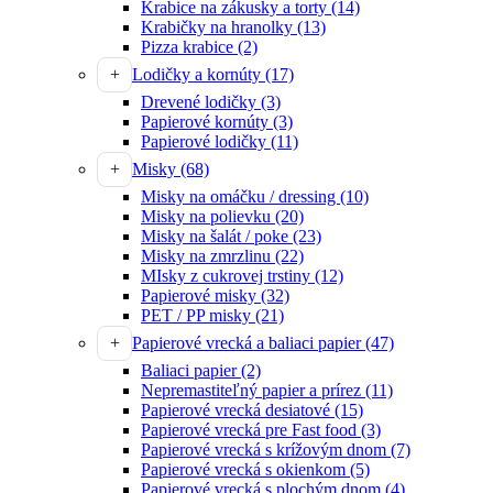
Krabice na zákusky a torty
(14)
Krabičky na hranolky
(13)
Pizza krabice
(2)
Lodičky a kornúty
(17)
Drevené lodičky
(3)
Papierové kornúty
(3)
Papierové lodičky
(11)
Misky
(68)
Misky na omáčku / dressing
(10)
Misky na polievku
(20)
Misky na šalát / poke
(23)
Misky na zmrzlinu
(22)
MIsky z cukrovej trstiny
(12)
Papierové misky
(32)
PET / PP misky
(21)
Papierové vrecká a baliaci papier
(47)
Baliaci papier
(2)
Nepremastiteľný papier a prírez
(11)
Papierové vrecká desiatové
(15)
Papierové vrecká pre Fast food
(3)
Papierové vrecká s krížovým dnom
(7)
Papierové vrecká s okienkom
(5)
Papierové vrecká s plochým dnom
(4)