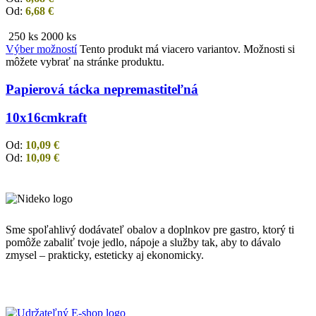
Od:
6,68
€
250 ks
2000 ks
Výber možností
Tento produkt má viacero variantov. Možnosti si
môžete vybrať na stránke produktu.
Papierová tácka nepremastiteľná
10x16cm
kraft
Od:
10,09
€
Od:
10,09
€
Sme spoľahlivý dodávateľ obalov a doplnkov pre gastro, ktorý ti
pomôže zabaliť tvoje jedlo, nápoje a služby tak, aby to dávalo
zmysel – prakticky, esteticky aj ekonomicky.