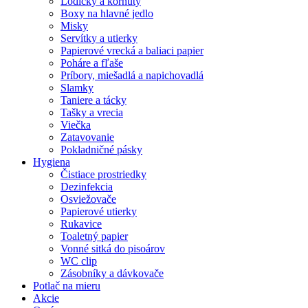
Lodičky a kornúty
Boxy na hlavné jedlo
Misky
Servítky a utierky
Papierové vrecká a baliaci papier
Poháre a fľaše
Príbory, miešadlá a napichovadlá
Slamky
Taniere a tácky
Tašky a vrecia
Viečka
Zatavovanie
Pokladničné pásky
Hygiena
Čistiace prostriedky
Dezinfekcia
Osviežovače
Papierové utierky
Rukavice
Toaletný papier
Vonné sitká do pisoárov
WC clip
Zásobníky a dávkovače
Potlač na mieru
Akcie