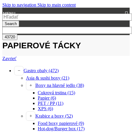
Skip to navigation
Skip to main content
MENU
Search
PAPIEROVÉ TÁCKY
Zavrieť
Gastro obaly
(472)
Asia & sushi boxy
(21)
Boxy na hlavné jedlo
(38)
Cukrová trstina
(15)
Papier
(6)
PET / PP
(11)
XPS
(6)
Krabice a boxy
(52)
Food boxy papierové
(9)
Hot-dog/Burger box
(17)