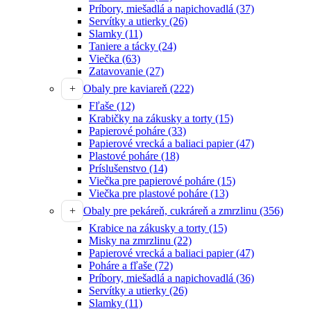
Príbory, miešadlá a napichovadlá
(37)
Servítky a utierky
(26)
Slamky
(11)
Taniere a tácky
(24)
Viečka
(63)
Zatavovanie
(27)
Obaly pre kaviareň
(222)
Fľaše
(12)
Krabičky na zákusky a torty
(15)
Papierové poháre
(33)
Papierové vrecká a baliaci papier
(47)
Plastové poháre
(18)
Príslušenstvo
(14)
Viečka pre papierové poháre
(15)
Viečka pre plastové poháre
(13)
Obaly pre pekáreň, cukráreň a zmrzlinu
(356)
Krabice na zákusky a torty
(15)
Misky na zmrzlinu
(22)
Papierové vrecká a baliaci papier
(47)
Poháre a fľaše
(72)
Príbory, miešadlá a napichovadlá
(36)
Servítky a utierky
(26)
Slamky
(11)