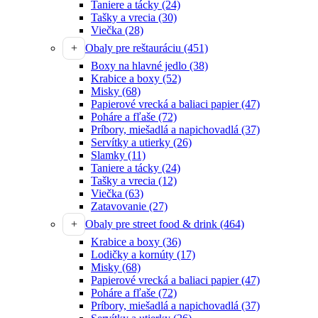
Taniere a tácky
(24)
Tašky a vrecia
(30)
Viečka
(28)
Obaly pre reštauráciu
(451)
Boxy na hlavné jedlo
(38)
Krabice a boxy
(52)
Misky
(68)
Papierové vrecká a baliaci papier
(47)
Poháre a fľaše
(72)
Príbory, miešadlá a napichovadlá
(37)
Servítky a utierky
(26)
Slamky
(11)
Taniere a tácky
(24)
Tašky a vrecia
(12)
Viečka
(63)
Zatavovanie
(27)
Obaly pre street food & drink
(464)
Krabice a boxy
(36)
Lodičky a kornúty
(17)
Misky
(68)
Papierové vrecká a baliaci papier
(47)
Poháre a fľaše
(72)
Príbory, miešadlá a napichovadlá
(37)