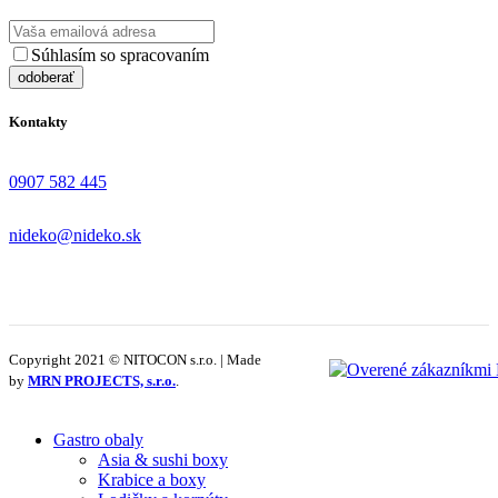
Súhlasím so spracovaním
osobných údajov
Kontakty
0907 582 445
nideko@nideko.sk
Copyright 2021 © NITOCON s.r.o. | Made
by
MRN PROJECTS, s.r.o.
.
Gastro obaly
Asia & sushi boxy
Krabice a boxy