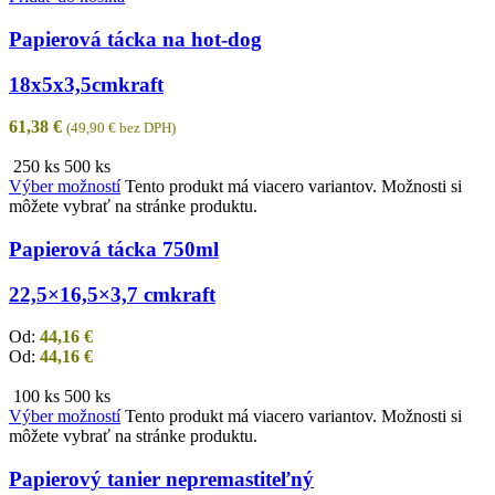
Papierová tácka na hot-dog
18x5x3,5cm
kraft
61,38
€
(
49,90
€
bez DPH)
250 ks
500 ks
Výber možností
Tento produkt má viacero variantov. Možnosti si
môžete vybrať na stránke produktu.
Papierová tácka 750ml
22,5×16,5×3,7 cm
kraft
Od:
44,16
€
Od:
44,16
€
100 ks
500 ks
Výber možností
Tento produkt má viacero variantov. Možnosti si
môžete vybrať na stránke produktu.
Papierový tanier nepremastiteľný