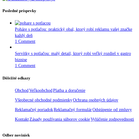
Posledné príspevky
Poháre s potlačou: praktický obal, ktorý robí reklamu vašej značke
každý deň
1 Comment
Servítky s potlačou: malý detail, ktorý robí veľký rozdiel v gastro
biznise
1 Comment
Dôležité odkazy
Obchod
Veľkoobchod
Platba a doručenie
Všeobecné obchodné podmienky
Ochrana osobných údajov
Reklamačný poriadok
Reklamačný formulár
Odstúpenie od zmluvy
Kontakt
Zásady používania súborov cookie
Vylúčenie zodpovednosti
Odber noviniek