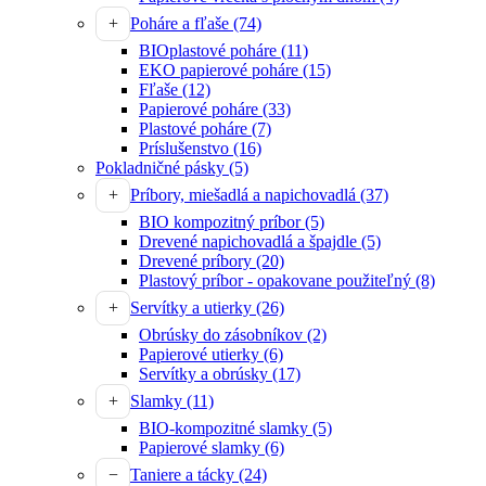
Poháre a fľaše
(74)
BIOplastové poháre
(11)
EKO papierové poháre
(15)
Fľaše
(12)
Papierové poháre
(33)
Plastové poháre
(7)
Príslušenstvo
(16)
Pokladničné pásky
(5)
Príbory, miešadlá a napichovadlá
(37)
BIO kompozitný príbor
(5)
Drevené napichovadlá a špajdle
(5)
Drevené príbory
(20)
Plastový príbor - opakovane použiteľný
(8)
Servítky a utierky
(26)
Obrúsky do zásobníkov
(2)
Papierové utierky
(6)
Servítky a obrúsky
(17)
Slamky
(11)
BIO-kompozitné slamky
(5)
Papierové slamky
(6)
Taniere a tácky
(24)