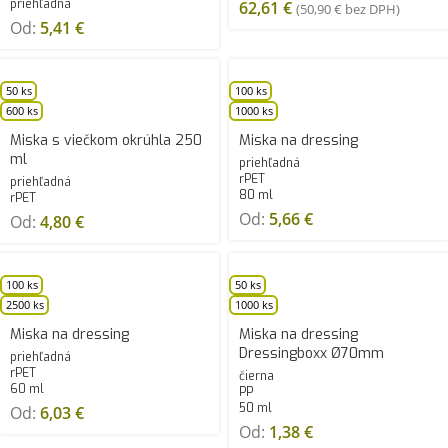
priehľadná
62,61
€
(
50,90
€
bez DPH)
Od:
5,41
€
50 ks
100 ks
600 ks
1000 ks
Miska s viečkom okrúhla 250
Miska na dressing
ml
priehľadná
rPET
priehľadná
80 ml
rPET
Od:
5,66
€
Od:
4,80
€
100 ks
50 ks
2500 ks
1000 ks
Miska na dressing
Miska na dressing
Dressingboxx Ø70mm
priehľadná
rPET
čierna
60 ml
PP
50 ml
Od:
6,03
€
Od:
1,38
€