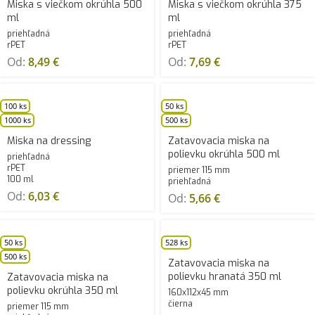
Miska s viečkom okrúhla 500
Miska s viečkom okrúhla 375
ml
ml
priehľadná
priehľadná
rPET
rPET
Od:
8,49
€
Od:
7,69
€
100 ks
50 ks
1000 ks
500 ks
Miska na dressing
Zatavovacia miska na
polievku okrúhla 500 ml
priehľadná
rPET
priemer 115 mm
100 ml
priehľadná
Od:
6,03
€
Od:
5,66
€
50 ks
528 ks
500 ks
Zatavovacia miska na
polievku hranatá 350 ml
Zatavovacia miska na
polievku okrúhla 350 ml
160x112x45 mm
čierna
priemer 115 mm