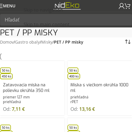
MENU
Skip to navigation
Skip to main content
PET / PP MISKY
Domov
/
Gastro obaly
/
Misky
/
PET / PP misky
50 ks
50 ks
450 ks
400 ks
Zatavovacia miska na
Miska s viečkom okrúhla 1000
polievku okrúhla 350 ml
ml
priemer 127 mm
priehľadná
priehľadná
rPET
Od:
7,11
€
Od:
13,16
€
50 ks
50 ks