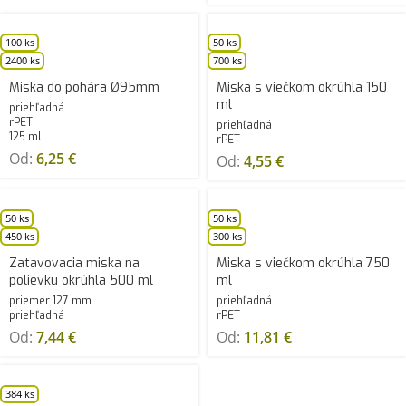
100 ks
50 ks
2400 ks
700 ks
Miska do pohára Ø95mm
Miska s viečkom okrúhla 150
ml
priehľadná
rPET
priehľadná
125 ml
rPET
Od:
6,25
€
Od:
4,55
€
50 ks
50 ks
450 ks
300 ks
Zatavovacia miska na
Miska s viečkom okrúhla 750
polievku okrúhla 500 ml
ml
priemer 127 mm
priehľadná
priehľadná
rPET
Od:
7,44
€
Od:
11,81
€
384 ks