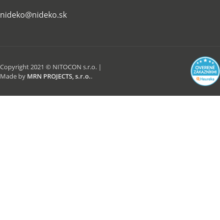
nideko@nideko.sk
Copyright 2021 © NITOCON s.r.o. |
Made by
MRN PROJECTS, s.r.o.
.