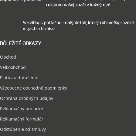
Viečka pre misky na polievku
(9)
reklamu vašej značke každý deň
Vrecia na odpad
Stroje na zatavovanie
(6)
(2)
Viečka pre misky na šalát
(10)
Zatavovacie misky na hlavné jedlo
(10)
Servítky s potlačou: malý detail, ktorý robí veľký rozdiel
Viečka pre papierové poháre
(15)
Zatavovacie misky na polievku
(11)
v gastro biznise
Viečka pre plastové poháre
(13)
Viečka pre podnosy
(4)
DÔLEŽITÉ ODKAZY
Obchod
Veľkoobchod
Platba a doručenie
Všeobecné obchodné podmienky
Ochrana osobných údajov
Reklamačný poriadok
Reklamačný formulár
Odstúpenie od zmluvy