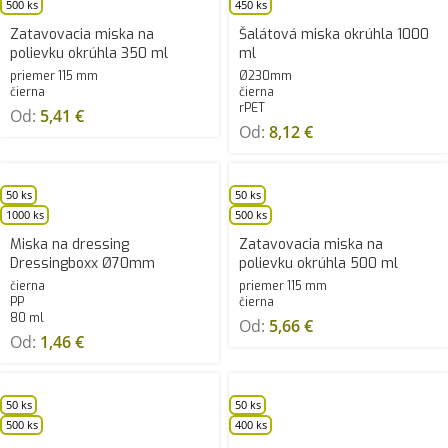
500 ks
450 ks
Zatavovacia miska na
Šalátová miska okrúhla 1000
polievku okrúhla 350 ml
ml
priemer 115 mm
Ø230mm
čierna
čierna
rPET
Od:
5,41
€
Od:
8,12
€
50 ks
50 ks
1000 ks
500 ks
Miska na dressing
Zatavovacia miska na
Dressingboxx Ø70mm
polievku okrúhla 500 ml
čierna
priemer 115 mm
PP
čierna
80 ml
Od:
5,66
€
Od:
1,46
€
50 ks
50 ks
500 ks
400 ks