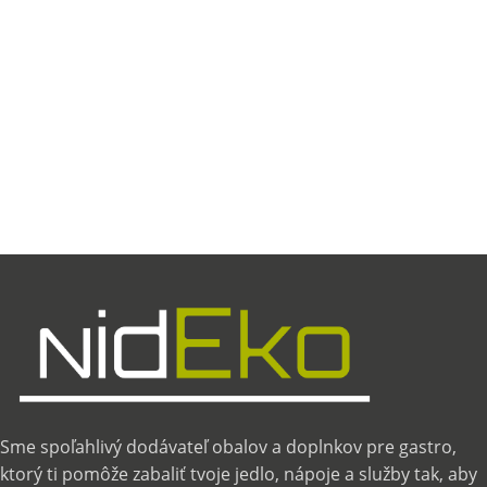
Sme spoľahlivý dodávateľ obalov a doplnkov pre gastro,
ktorý ti pomôže zabaliť tvoje jedlo, nápoje a služby tak, aby