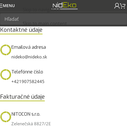
MENU
Skip to navigation
Skip to main content
Kontaktné údaje
Emailová adresa
nideko@nideko.sk
Telefónne číslo
+421907582445
Fakturačné údaje
NITOCON s.r.o.
Zelenečská 8827/2E