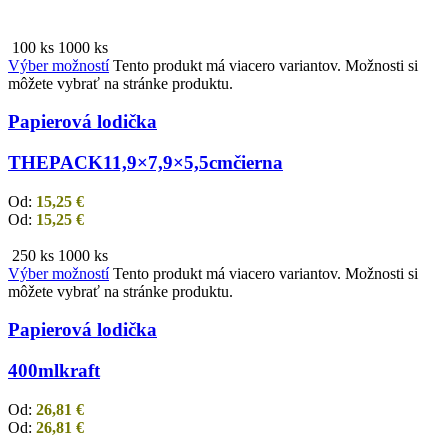
100 ks
1000 ks
Výber možností
Tento produkt má viacero variantov. Možnosti si
môžete vybrať na stránke produktu.
Papierová lodička
THEPACK
11,9×7,9×5,5cm
čierna
Od:
15,25
€
Od:
15,25
€
250 ks
1000 ks
Výber možností
Tento produkt má viacero variantov. Možnosti si
môžete vybrať na stránke produktu.
Papierová lodička
400ml
kraft
Od:
26,81
€
Od:
26,81
€