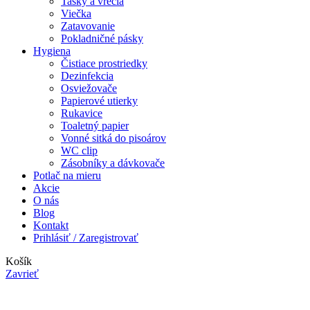
Tašky a vrecia
Viečka
Zatavovanie
Pokladničné pásky
Hygiena
Čistiace prostriedky
Dezinfekcia
Osviežovače
Papierové utierky
Rukavice
Toaletný papier
Vonné sitká do pisoárov
WC clip
Zásobníky a dávkovače
Potlač na mieru
Akcie
O nás
Blog
Kontakt
Prihlásiť / Zaregistrovať
Košík
Zavrieť