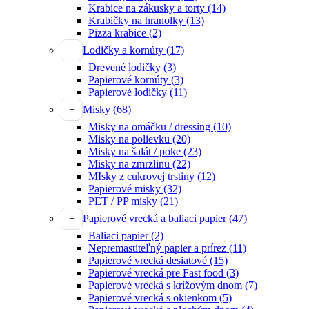
Krabice na zákusky a torty
(14)
Krabičky na hranolky
(13)
Pizza krabice
(2)
Lodičky a kornúty
(17)
Drevené lodičky
(3)
Papierové kornúty
(3)
Papierové lodičky
(11)
Misky
(68)
Misky na omáčku / dressing
(10)
Misky na polievku
(20)
Misky na šalát / poke
(23)
Misky na zmrzlinu
(22)
MIsky z cukrovej trstiny
(12)
Papierové misky
(32)
PET / PP misky
(21)
Papierové vrecká a baliaci papier
(47)
Baliaci papier
(2)
Nepremastiteľný papier a prírez
(11)
Papierové vrecká desiatové
(15)
Papierové vrecká pre Fast food
(3)
Papierové vrecká s krížovým dnom
(7)
Papierové vrecká s okienkom
(5)