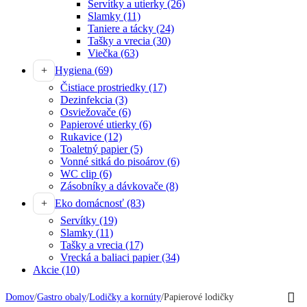
Servítky a utierky
(26)
Slamky
(11)
Taniere a tácky
(24)
Tašky a vrecia
(30)
Viečka
(63)
Hygiena
(69)
Čistiace prostriedky
(17)
Dezinfekcia
(3)
Osviežovače
(6)
Papierové utierky
(6)
Rukavice
(12)
Toaletný papier
(5)
Vonné sitká do pisoárov
(6)
WC clip
(6)
Zásobníky a dávkovače
(8)
Eko domácnosť
(83)
Servítky
(19)
Slamky
(11)
Tašky a vrecia
(17)
Vrecká a baliaci papier
(34)
Akcie
(10)
Domov
/
Gastro obaly
/
Lodičky a kornúty
/
Papierové lodičky