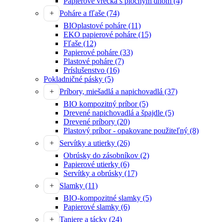
Papierové vrecká s plochým dnom
(4)
Poháre a fľaše
(74)
BIOplastové poháre
(11)
EKO papierové poháre
(15)
Fľaše
(12)
Papierové poháre
(33)
Plastové poháre
(7)
Príslušenstvo
(16)
Pokladničné pásky
(5)
Príbory, miešadlá a napichovadlá
(37)
BIO kompozitný príbor
(5)
Drevené napichovadlá a špajdle
(5)
Drevené príbory
(20)
Plastový príbor - opakovane použiteľný
(8)
Servítky a utierky
(26)
Obrúsky do zásobníkov
(2)
Papierové utierky
(6)
Servítky a obrúsky
(17)
Slamky
(11)
BIO-kompozitné slamky
(5)
Papierové slamky
(6)
Taniere a tácky
(24)