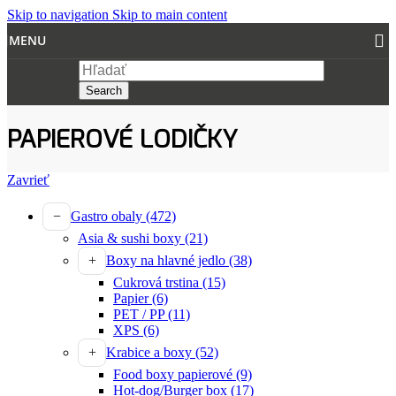
Skip to navigation
Skip to main content
MENU
Search
PAPIEROVÉ LODIČKY
Zavrieť
Gastro obaly
(472)
Asia & sushi boxy
(21)
Boxy na hlavné jedlo
(38)
Cukrová trstina
(15)
Papier
(6)
PET / PP
(11)
XPS
(6)
Krabice a boxy
(52)
Food boxy papierové
(9)
Hot-dog/Burger box
(17)