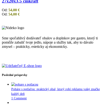
27x20x3,5 cm
kraft
Od:
54,00
€
Od:
54,00
€
Sme spoľahlivý dodávateľ obalov a doplnkov pre gastro, ktorý ti
pomôže zabaliť tvoje jedlo, nápoje a služby tak, aby to dávalo
zmysel – prakticky, esteticky aj ekonomicky.
Posledné príspevky
Poháre s potlačou: praktický obal, ktorý robí reklamu vašej značke
každý deň
1 Comment