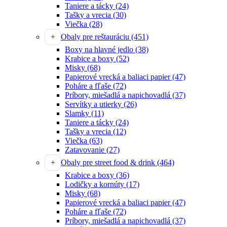
Taniere a tácky
(24)
Tašky a vrecia
(30)
Viečka
(28)
Obaly pre reštauráciu
(451)
Boxy na hlavné jedlo
(38)
Krabice a boxy
(52)
Misky
(68)
Papierové vrecká a baliaci papier
(47)
Poháre a fľaše
(72)
Príbory, miešadlá a napichovadlá
(37)
Servítky a utierky
(26)
Slamky
(11)
Taniere a tácky
(24)
Tašky a vrecia
(12)
Viečka
(63)
Zatavovanie
(27)
Obaly pre street food & drink
(464)
Krabice a boxy
(36)
Lodičky a kornúty
(17)
Misky
(68)
Papierové vrecká a baliaci papier
(47)
Poháre a fľaše
(72)
Príbory, miešadlá a napichovadlá
(37)