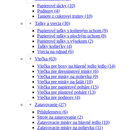
Papierové tácky
(10)
Podnosy
(4)
Taniere z cukrovej trstiny
(10)
Tašky a vrecia
(30)
Papierové tašky s krúteným uchom
(9)
Papierové tašky s plochým uchom
(8)
Papierové tašky s výsekom
(2)
Tašky košieľky
(4)
Vrecia na odpad
(6)
Viečka
(63)
Viečka pre boxy na hlavné jedlo jedlo
(14)
Viečka pre dressingové misky
(6)
Viečka pre misky na polievku
(9)
Viečka pre misky na šalát
(10)
Viečka pre papierové poháre
(15)
Viečka pre plastové poháre
(13)
Viečka pre podnosy
(4)
Zatavovanie
(27)
Príslušenstvo
(6)
Stroje na zatavovanie
(2)
Zatavovacie misky na hlavné jedlo
(10)
Zatavovacie misky na polievku
(11)