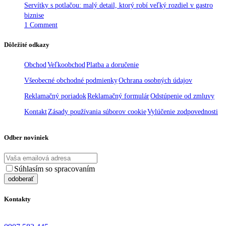
Servítky s potlačou: malý detail, ktorý robí veľký rozdiel v gastro
biznise
1 Comment
Dôležité odkazy
Obchod
Veľkoobchod
Platba a doručenie
Všeobecné obchodné podmienky
Ochrana osobných údajov
Reklamačný poriadok
Reklamačný formulár
Odstúpenie od zmluvy
Kontakt
Zásady používania súborov cookie
Vylúčenie zodpovednosti
Odber noviniek
Súhlasím so spracovaním
osobných údajov
Kontakty