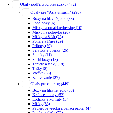
Obaly podľa typu prevádzky
(472)
Obaly pre "Asia & sushi"
(298)
Boxy na hlavné jedlo
(38)
Food boxy
(6)
Misky na omáčku/dressing
(10)
Misky na polievku
(20)
Misky na šalát
(23)
Poháre a fľaše
(29)
Príbory
(30)
Servítky a utierky
(26)
Slamky
(11)
Sushi boxy
(18)
Taniere a tácky
(18)
Tašky
(8)
Viečka
(35)
Zatavovanie
(27)
Obaly pre catering
(449)
Boxy na hlavné jedlo
(38)
Krabice a boxy
(52)
Lodičky a kornúty
(17)
Misky
(68)
Papierové vrecká a baliaci papier
(47)
Poháre a fľaše
(72)