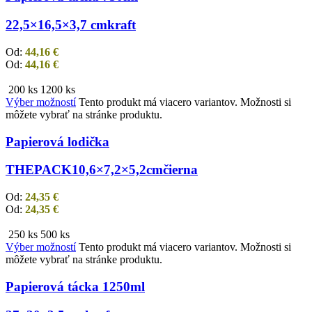
22,5×16,5×3,7 cm
kraft
Od:
44,16
€
Od:
44,16
€
200 ks
1200 ks
Výber možností
Tento produkt má viacero variantov. Možnosti si
môžete vybrať na stránke produktu.
Papierová lodička
THEPACK
10,6×7,2×5,2cm
čierna
Od:
24,35
€
Od:
24,35
€
250 ks
500 ks
Výber možností
Tento produkt má viacero variantov. Možnosti si
môžete vybrať na stránke produktu.
Papierová tácka 1250ml