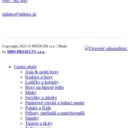
0907 582 445
nideko@nideko.sk
Copyright 2021 © NITOCON s.r.o. | Made
by
MRN PROJECTS, s.r.o.
.
Gastro obaly
Asia & sushi boxy
Krabice a boxy
Lodičky a kornúty
Boxy na hlavné jedlo
Misky
Servítky a utierky
Papierové vrecká a baliaci papier
Poháre a fľaše
Príbory, miešadlá a napichovadlá
Slamky
Taniere a tácky