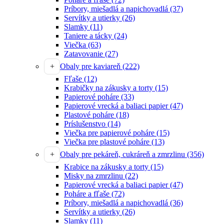
Príbory, miešadlá a napichovadlá
(37)
Servítky a utierky
(26)
Slamky
(11)
Taniere a tácky
(24)
Viečka
(63)
Zatavovanie
(27)
Obaly pre kaviareň
(222)
Fľaše
(12)
Krabičky na zákusky a torty
(15)
Papierové poháre
(33)
Papierové vrecká a baliaci papier
(47)
Plastové poháre
(18)
Príslušenstvo
(14)
Viečka pre papierové poháre
(15)
Viečka pre plastové poháre
(13)
Obaly pre pekáreň, cukráreň a zmrzlinu
(356)
Krabice na zákusky a torty
(15)
Misky na zmrzlinu
(22)
Papierové vrecká a baliaci papier
(47)
Poháre a fľaše
(72)
Príbory, miešadlá a napichovadlá
(36)
Servítky a utierky
(26)
Slamky
(11)