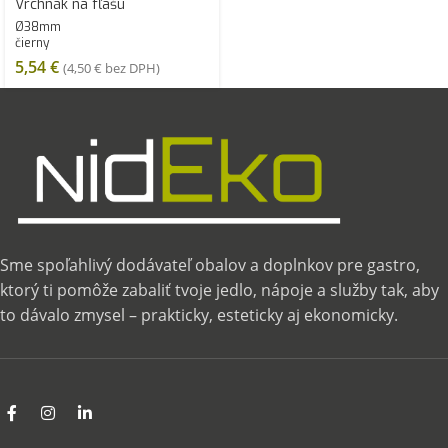
Vrchnák na fľašu
Ø38mm
čierny
5,54
€
(
4,50
€
bez DPH)
Sme spoľahlivý dodávateľ obalov a doplnkov pre gastro,
ktorý ti pomôže zabaliť tvoje jedlo, nápoje a služby tak, aby
to dávalo zmysel – prakticky, esteticky aj ekonomicky.