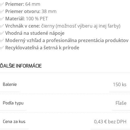
✅
Priemer:
64 mm
✅
Priemer otvoru:
38 mm
✅
Materiál:
100 % PET
✅
Vrchnák v cene:
čierny (možnosť výberu aj inej farby)
✅
Vhodná na studené nápoje
✅
Moderný vzhľad a profesionálna prezentácia produktov
✅
Recyklovateľná a šetrná k prírode
ĎALŠIE INFORMÁCIE
150 ks
Balenie
Fľaše
Podľa typu
0,43 € bez DPH
Cena za kus