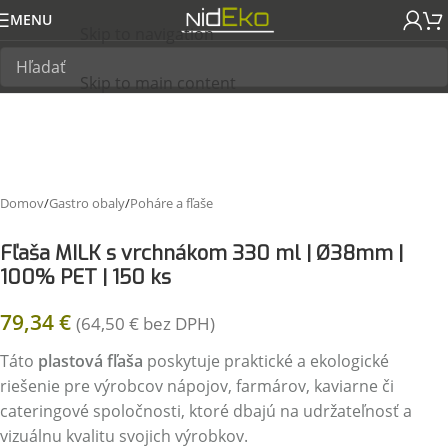
MENU
Skip to navigation
Skip to main content
Domov
/
Gastro obaly
/
Poháre a fľaše
Fľaša MILK s vrchnákom 330 ml | Ø38mm |
100% PET | 150 ks
79,34
€
(
64,50
€
bez DPH)
Táto
plastová fľaša
poskytuje praktické a ekologické
riešenie pre výrobcov nápojov, farmárov, kaviarne či
cateringové spoločnosti, ktoré dbajú na udržateľnosť a
vizuálnu kvalitu svojich výrobkov.