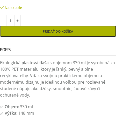
Na sklade
PRIDAŤ DO KOŠÍKA
POPIS
Ekologická
plastová fľaša
s objemom 330 ml je vyrobená zo
100% PET materiálu, ktorý je ľahký, pevný a plne
recyklovateľný. Vďaka svojmu praktickému objemu a
modernému dizajnu je ideálnou voľbou pre rozlievané
studené nápoje ako džúsy, smoothie, ľadové kávy či
ochutené vody.
✅
Objem:
330 ml
✅
Výška:
148 mm