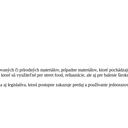
ných či prírodných materiálov, prípadne materiálov, ktoré pochádzajú
toré sú využiteľné pre street food, reštaurácie, ale aj pre balenie širo
aj legislatíva, ktorá postupne zakazuje predaj a používanie jednorazo