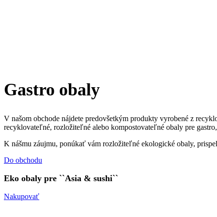
Gastro obaly
V našom obchode nájdete predovšetkým produkty vyrobené z recyklova
recyklovateľné, rozložiteľné alebo kompostovateľné obaly pre gastro, k
K nášmu záujmu, ponúkať vám rozložiteľné ekologické obaly, prispela 
Do obchodu
Eko obaly pre ``Asia & sushi``
Nakupovať