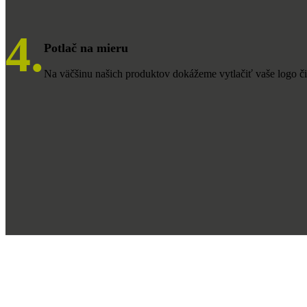
4.
Potlač na mieru
Na väčšinu našich produktov dokážeme vytlačiť vaše logo či