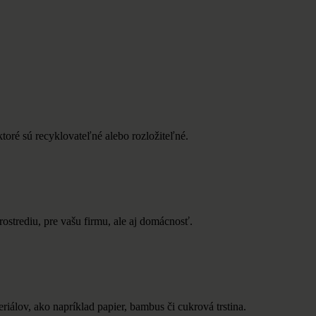
toré sú recyklovateľné alebo rozložiteľné.
strediu, pre vašu firmu, ale aj domácnosť.
álov, ako napríklad papier, bambus či cukrová trstina.