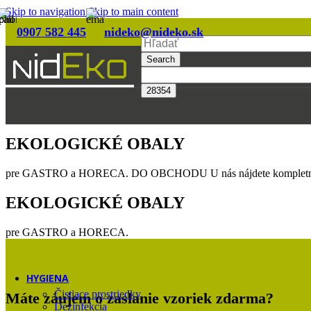
Reštaurácia
Skip to navigation
Skip to main content
0907 582 445
nideko@nideko.sk
Podľa kategórie
Search
Asia & sushi boxy
Krabice a boxy
Lodičky a kornúty
Boxy na hlavné jedlo
U nás nájdete kompletný sortiment.
Misky
Papierové vrecká a baliaci papier
Poháre a fľaše
EKOLOGICKÉ OBALY
Príbory, miešadlá a napichovadlá
pre GASTRO a HORECA.
DO OBCHODU
U nás nájdete kompletn
Servítky a utierky
Slamky
EKOLOGICKÉ OBALY
Taniere a tácky
Tašky a vrecia
Viečka
pre GASTRO a HORECA.
Zatavovanie
Pokladničné pásky
Potlač na mieru
HYGIENA
Čistiace prostriedky
Máte záujem o zaslanie vzoriek zdarma?
Dezinfekcia