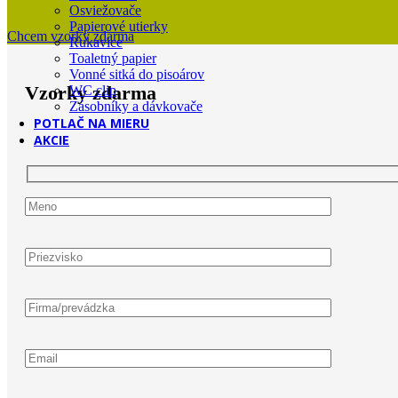
Osviežovače
Papierové utierky
Chcem vzorky zdarma
Rukavice
Toaletný papier
Vonné sitká do pisoárov
Vzorky zdarma
WC clip
Zásobníky a dávkovače
POTLAČ NA MIERU
AKCIE