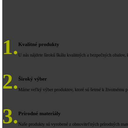
1.
Kvalitné produkty
U nás nájdete širokú škálu kvalitných a bezpečných obalov, k
2.
Široký výber
Máme veľký výber produktov, ktoré sú šetrné k životnému pro
3.
Prírodné materiály
Naše produkty sú vyrobené z obnoviteľných prírodných materi