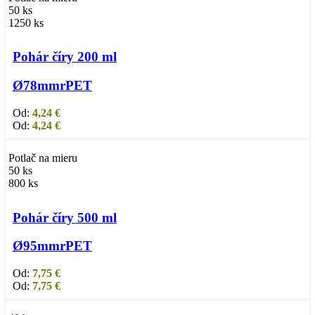
50 ks
1250 ks
Výber možností
Tento produkt má viacero variantov. Možnosti si
môžete vybrať na stránke produktu.
Pohár číry 200 ml
Ø78mm
rPET
Od:
4,24
€
Od:
4,24
€
Potlač na mieru
50 ks
800 ks
Výber možností
Tento produkt má viacero variantov. Možnosti si
môžete vybrať na stránke produktu.
Pohár číry 500 ml
Ø95mm
rPET
Od:
7,75
€
Od:
7,75
€