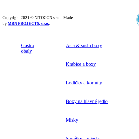
Copyright 2021 © NITOCON s.r.o. | Made
by
MRN PROJECTS, s.r.o.
.
Gastro
Asia & sushi boxy
obaly
Krabice a boxy
Lodičky a kornúty
Boxy na hlavné jedlo
Misky
Servítky a utierky