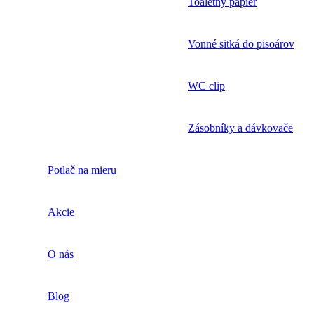
Toaletný papier
Vonné sitká do pisoárov
WC clip
Zásobníky a dávkovače
Potlač na mieru
Akcie
O nás
Blog