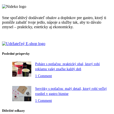
Sme spoľahlivý dodávateľ obalov a doplnkov pre gastro, ktorý ti
pomôže zabaliť tvoje jedlo, nápoje a služby tak, aby to dávalo
zmysel – prakticky, esteticky aj ekonomicky.
Posledné príspevky
Poháre s potlačou: praktický obal, ktorý robí
reklamu vašej značke každý deň
1 Comment
Servítky s potlačou: malý detail, ktorý robí veľký
rozdiel v gastro biznise
1 Comment
Dôležité odkazy