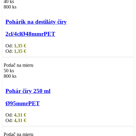
40 ks
800 ks
Výber možností
Tento produkt má viacero variantov. Možnosti si
môžete vybrať na stránke produktu.
Pohárik na destiláty číry
2cl/4cl
Ø48mm
rPET
Od:
1,35
€
Od:
1,35
€
Potlač na mieru
50 ks
800 ks
Výber možností
Tento produkt má viacero variantov. Možnosti si
môžete vybrať na stránke produktu.
Pohár číry 250 ml
Ø95mm
rPET
Od:
4,31
€
Od:
4,31
€
Potlač na mieru