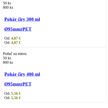
50 ks
800 ks
Výber možností
Tento produkt má viacero variantov. Možnosti si
môžete vybrať na stránke produktu.
Pohár číry 300 ml
Ø95mm
rPET
Od:
4,87
€
Od:
4,87
€
Potlač na mieru
50 ks
800 ks
Výber možností
Tento produkt má viacero variantov. Možnosti si
môžete vybrať na stránke produktu.
Pohár číry 400 ml
Ø95mm
rPET
Od:
5,56
€
Od:
5,56
€