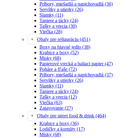
Príbory, miešadlá a napichovadlá
(36)
Servítky a utierky
(26)
Slamky
(11)
Taniere a tácky
(24)
Tašky a vrecia
(30)
Viečka
(28)
Obaly pre reštauráciu
(451)
Boxy na hlavné jedlo
(38)
Krabice a boxy
(52)
Misky
(68)
Papierové vrecká a baliaci papier
(47)
Poháre a fľaše
(72)
Príbory, miešadlá a napichovadlá
(37)
Servítky a utierky
(26)
Slamky
(11)
Taniere a tácky
(24)
Tašky a vrecia
(12)
Viečka
(63)
Zatavovanie
(27)
Obaly pre street food & drink
(464)
Krabice a boxy
(36)
Lodičky a kornúty
(17)
Misky
(68)