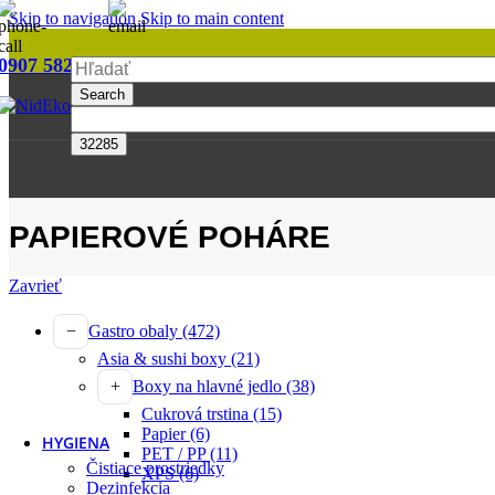
Reštaurácia
Skip to navigation
Skip to main content
Podľa kategórie
0907 582 445
nideko@nideko.sk
Search
Asia & sushi boxy
Krabice a boxy
Lodičky a kornúty
Boxy na hlavné jedlo
Misky
Papierové vrecká a baliaci papier
Poháre a fľaše
PAPIEROVÉ POHÁRE
Príbory, miešadlá a napichovadlá
Servítky a utierky
Zavrieť
Slamky
Taniere a tácky
Gastro obaly
(472)
Tašky a vrecia
Viečka
Asia & sushi boxy
(21)
Zatavovanie
Boxy na hlavné jedlo
(38)
Pokladničné pásky
Cukrová trstina
(15)
Potlač na mieru
Papier
(6)
HYGIENA
PET / PP
(11)
Čistiace prostriedky
XPS
(6)
Dezinfekcia