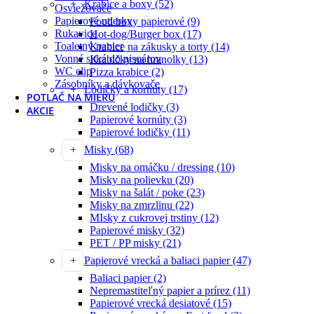
Krabice a boxy
(52)
Osviežovače
Papierové utierky
Food boxy papierové
(9)
Rukavice
Hot-dog/Burger box
(17)
Toaletný papier
Krabice na zákusky a torty
(14)
Vonné sitká do pisoárov
Krabičky na hranolky
(13)
WC clip
Pizza krabice
(2)
Zásobníky a dávkovače
Lodičky a kornúty
(17)
POTLAČ NA MIERU
Drevené lodičky
(3)
AKCIE
Papierové kornúty
(3)
Papierové lodičky
(11)
Misky
(68)
Misky na omáčku / dressing
(10)
Misky na polievku
(20)
Misky na šalát / poke
(23)
Misky na zmrzlinu
(22)
MIsky z cukrovej trstiny
(12)
Papierové misky
(32)
PET / PP misky
(21)
Papierové vrecká a baliaci papier
(47)
Baliaci papier
(2)
Nepremastiteľný papier a prírez
(11)
Papierové vrecká desiatové
(15)