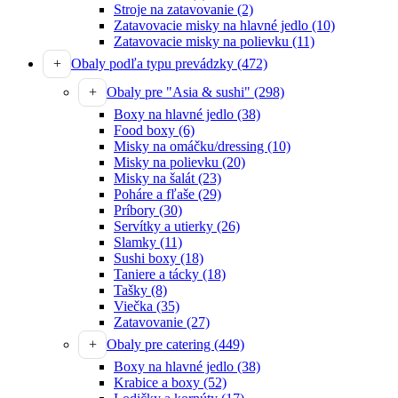
Stroje na zatavovanie
(2)
Zatavovacie misky na hlavné jedlo
(10)
Zatavovacie misky na polievku
(11)
Obaly podľa typu prevádzky
(472)
Obaly pre "Asia & sushi"
(298)
Boxy na hlavné jedlo
(38)
Food boxy
(6)
Misky na omáčku/dressing
(10)
Misky na polievku
(20)
Misky na šalát
(23)
Poháre a fľaše
(29)
Príbory
(30)
Servítky a utierky
(26)
Slamky
(11)
Sushi boxy
(18)
Taniere a tácky
(18)
Tašky
(8)
Viečka
(35)
Zatavovanie
(27)
Obaly pre catering
(449)
Boxy na hlavné jedlo
(38)
Krabice a boxy
(52)