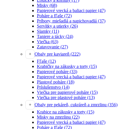
Lodičky a kornúty
(17)
Misky
(68)
Papierové vrecká a baliaci papier
(47)
Poháre a fľaše
(72)
Príbory, miešadlá a napichovadlá
(37)
Servítky a utierky
(26)
Slamky
(11)
Taniere a tácky
(24)
Viečka
(63)
Zatavovanie
(27)
Obaly pre kaviareň
(222)
Fľaše
(12)
Krabičky na zákusky a torty
(15)
Papierové poháre
(33)
Papierové vrecká a baliaci papier
(47)
Plastové poháre
(18)
Príslušenstvo
(14)
Viečka pre papierové poháre
(15)
Viečka pre plastové poháre
(13)
Obaly pre pekáreň, cukráreň a zmrzlinu
(356)
Krabice na zákusky a torty
(15)
Misky na zmrzlinu
(22)
Papierové vrecká a baliaci papier
(47)
Poháre a fľaše
(72)