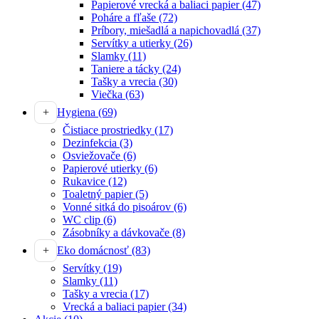
Papierové vrecká a baliaci papier
(47)
Poháre a fľaše
(72)
Príbory, miešadlá a napichovadlá
(37)
Servítky a utierky
(26)
Slamky
(11)
Taniere a tácky
(24)
Tašky a vrecia
(30)
Viečka
(63)
Hygiena
(69)
Čistiace prostriedky
(17)
Dezinfekcia
(3)
Osviežovače
(6)
Papierové utierky
(6)
Rukavice
(12)
Toaletný papier
(5)
Vonné sitká do pisoárov
(6)
WC clip
(6)
Zásobníky a dávkovače
(8)
Eko domácnosť
(83)
Servítky
(19)
Slamky
(11)
Tašky a vrecia
(17)
Vrecká a baliaci papier
(34)