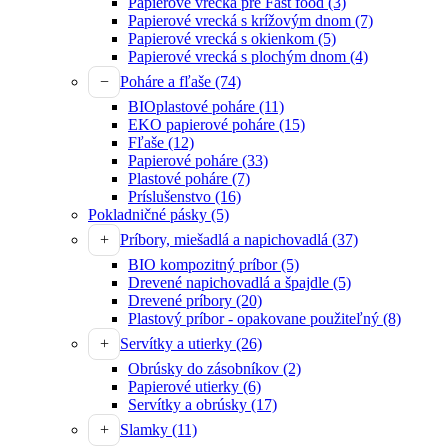
Papierové vrecká pre Fast food
(3)
Papierové vrecká s krížovým dnom
(7)
Papierové vrecká s okienkom
(5)
Papierové vrecká s plochým dnom
(4)
Poháre a fľaše
(74)
BIOplastové poháre
(11)
EKO papierové poháre
(15)
Fľaše
(12)
Papierové poháre
(33)
Plastové poháre
(7)
Príslušenstvo
(16)
Pokladničné pásky
(5)
Príbory, miešadlá a napichovadlá
(37)
BIO kompozitný príbor
(5)
Drevené napichovadlá a špajdle
(5)
Drevené príbory
(20)
Plastový príbor - opakovane použiteľný
(8)
Servítky a utierky
(26)
Obrúsky do zásobníkov
(2)
Papierové utierky
(6)
Servítky a obrúsky
(17)
Slamky
(11)