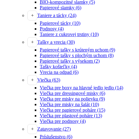
BIO-kompozitné slamky
(5)
Papierové slamky
(6)
Taniere a tácky
(24)
Papierové tácky
(10)
Podnosy
(4)
Taniere z cukrovej trstiny
(10)
Tašky a vrecia
(30)
Papierové tašky s krúteným uchom
(9)
Papierové tašky s plochým uchom
(8)
Papierové tašky s výsekom
(2)
Tašky košieľky
(4)
Vrecia na odpad
(6)
Viečka
(63)
Viečka pre boxy na hlavné jedlo jedlo
(14)
Viečka pre dressingové misky
(6)
Viečka pre misky na polievku
(9)
Viečka pre misky na šalát
(10)
Viečka pre papierové poháre
(15)
Viečka pre plastové poháre
(13)
Viečka pre podnosy
(4)
Zatavovanie
(27)
Príslušenstvo
(6)