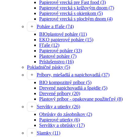
Papierové vrecká pre Fast food
(3)
Papierové vrecká s krížovým dnom
(7)
Papierové vrecká s okienkom
(5)
Papierové vrecká s plochým dnom
(4)
Poháre a fľaše
(74)
BIOplastové poháre
(11)
EKO papierové poháre
(15)
Fľaše
(12)
Papierové poháre
(33)
Plastové poháre
(7)
Príslušenstvo
(16)
Pokladničné pásky
(5)
Príbory, miešadlá a napichovadlá
(37)
BIO kompozitný príbor
(5)
Drevené napichovadlá a špajdle
(5)
Drevené príbory
(20)
Plastový príbor - opakovane použiteľný
(8)
Servítky a utierky
(26)
Obrúsky do zásobníkov
(2)
Papierové utierky
(6)
Servítky a obrúsky
(17)
Slamky
(11)