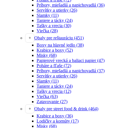
Príbory, miešadlá a napichovadlá
(36)
Servítky a utierky
(26)
Slamky
(11)
Taniere a tácky
(24)
Tašky a vrecia
(30)
Viečka
(28)
Obaly pre reštauráciu
(451)
Boxy na hlavné jedlo
(38)
Krabice a boxy
(52)
Misky
(68)
Papierové vrecká a baliaci papier
(47)
Poháre a fľaše
(72)
Príbory, miešadlá a napichovadlá
(37)
Servítky a utierky
(26)
Slamky
(11)
Taniere a tácky
(24)
Tašky a vrecia
(12)
Viečka
(63)
Zatavovanie
(27)
Obaly pre street food & drink
(464)
Krabice a boxy
(36)
Lodičky a kornúty
(17)
Misky
(68)