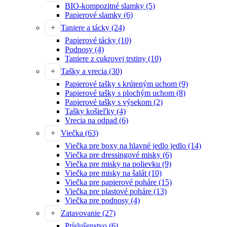
BIO-kompozitné slamky
(5)
Papierové slamky
(6)
Taniere a tácky
(24)
Papierové tácky
(10)
Podnosy
(4)
Taniere z cukrovej trstiny
(10)
Tašky a vrecia
(30)
Papierové tašky s krúteným uchom
(9)
Papierové tašky s plochým uchom
(8)
Papierové tašky s výsekom
(2)
Tašky košieľky
(4)
Vrecia na odpad
(6)
Viečka
(63)
Viečka pre boxy na hlavné jedlo jedlo
(14)
Viečka pre dressingové misky
(6)
Viečka pre misky na polievku
(9)
Viečka pre misky na šalát
(10)
Viečka pre papierové poháre
(15)
Viečka pre plastové poháre
(13)
Viečka pre podnosy
(4)
Zatavovanie
(27)
Príslušenstvo
(6)