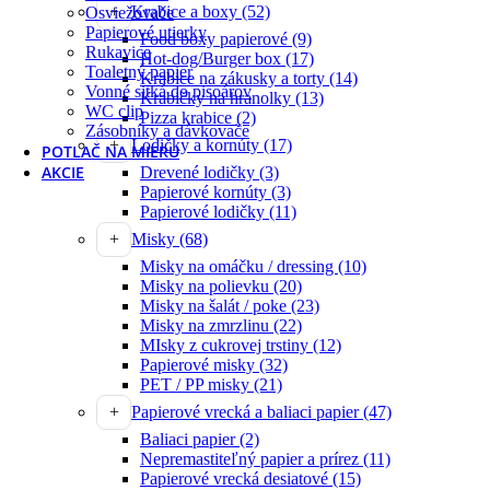
Krabice a boxy
(52)
Osviežovače
Papierové utierky
Food boxy papierové
(9)
Rukavice
Hot-dog/Burger box
(17)
Toaletný papier
Krabice na zákusky a torty
(14)
Vonné sitká do pisoárov
Krabičky na hranolky
(13)
WC clip
Pizza krabice
(2)
Zásobníky a dávkovače
Lodičky a kornúty
(17)
POTLAČ NA MIERU
AKCIE
Drevené lodičky
(3)
Papierové kornúty
(3)
Papierové lodičky
(11)
Misky
(68)
Misky na omáčku / dressing
(10)
Misky na polievku
(20)
Misky na šalát / poke
(23)
Misky na zmrzlinu
(22)
MIsky z cukrovej trstiny
(12)
Papierové misky
(32)
PET / PP misky
(21)
Papierové vrecká a baliaci papier
(47)
Baliaci papier
(2)
Nepremastiteľný papier a prírez
(11)
Papierové vrecká desiatové
(15)