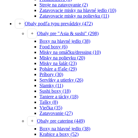
Stroje na zatavovanie
(2)
Zatavovacie misky na hlavné jedlo
(10)
Zatavovacie misky na polievku
(11)
Obaly podľa typu prevádzky
(472)
Obaly pre "Asia & sushi"
(298)
Boxy na hlavné jedlo
(38)
Food boxy
(6)
Misky na omáčku/dressing
(10)
Misky na polievku
(20)
Misky na šalát
(23)
Poháre a fľaše
(29)
Príbory
(30)
Servítky a utierky
(26)
Slamky
(11)
Sushi boxy
(18)
Taniere a tácky
(18)
Tašky
(8)
Viečka
(35)
Zatavovanie
(27)
Obaly pre catering
(449)
Boxy na hlavné jedlo
(38)
Krabice a boxy
(52)