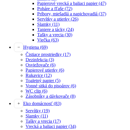
Papierové vrecká a baliaci papier
(47)
Poháre a fľaše
(72)
Príbory, miešadlá a napichovadlá
(37)
Servítky a utierky
(26)
Slamky
(11)
Taniere a tácky
(24)
Tašky a vrecia
(30)
Viečka
(63)
Hygiena
(69)
Čistiace prostriedky
(17)
Dezinfekcia
(3)
Osviežovače
(6)
Papierové utierky
(6)
Rukavice
(12)
Toaletný papier
(5)
Vonné sitká do pisoárov
(6)
WC clip
(6)
Zásobníky a dávkovače
(8)
Eko domácnosť
(83)
Servítky
(19)
Slamky
(11)
Tašky a vrecia
(17)
Vrecká a baliaci papier
(34)