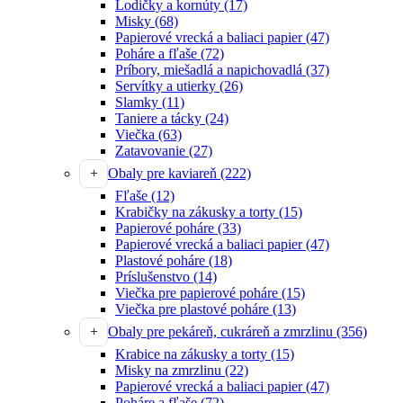
Lodičky a kornúty
(17)
Misky
(68)
Papierové vrecká a baliaci papier
(47)
Poháre a fľaše
(72)
Príbory, miešadlá a napichovadlá
(37)
Servítky a utierky
(26)
Slamky
(11)
Taniere a tácky
(24)
Viečka
(63)
Zatavovanie
(27)
Obaly pre kaviareň
(222)
Fľaše
(12)
Krabičky na zákusky a torty
(15)
Papierové poháre
(33)
Papierové vrecká a baliaci papier
(47)
Plastové poháre
(18)
Príslušenstvo
(14)
Viečka pre papierové poháre
(15)
Viečka pre plastové poháre
(13)
Obaly pre pekáreň, cukráreň a zmrzlinu
(356)
Krabice na zákusky a torty
(15)
Misky na zmrzlinu
(22)
Papierové vrecká a baliaci papier
(47)
Poháre a fľaše
(72)