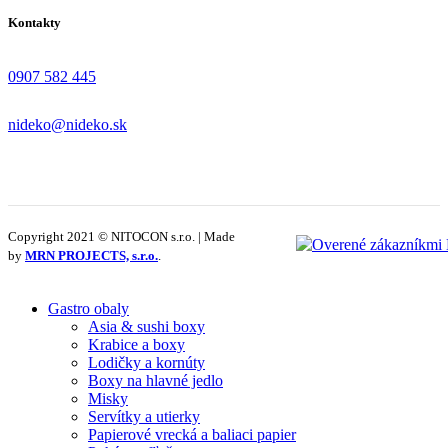
Kontakty
0907 582 445
nideko@nideko.sk
Copyright 2021 © NITOCON s.r.o. | Made
by
MRN PROJECTS, s.r.o.
.
Gastro obaly
Asia & sushi boxy
Krabice a boxy
Lodičky a kornúty
Boxy na hlavné jedlo
Misky
Servítky a utierky
Papierové vrecká a baliaci papier