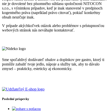
nie je dovolené bez písomného súhlasu spoločnosti NITOCON
s.r.o., s výnimkou prípadov, keď je inak stanovené v predpisoch
kogentného práva (napríklad právo citovať), pokiaľ konkrétny
obsah neurčuje inak.
V prípade akýchkoľvek otázok alebo problémov s prístupnosťou
webových stránok nás neváhajte kontaktovať.
Sme spoľahlivý dodávateľ obalov a doplnkov pre gastro, ktorý ti
pomôže zabaliť tvoje jedlo, nápoje a služby tak, aby to dávalo
zmysel – prakticky, esteticky aj ekonomicky.
Posledné príspevky