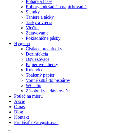
Poháre a fľaše
Príbory, miešadlá a napichovadlá
Slamky
Taniere a tácky
Tašky a vrecia
Viečka
Zatavovanie
Pokladničné pásky
Hygiena
Čistiace prostriedky
Dezinfekcia
Osviežovače
Papierové utierky
Rukavice
Toaletný papier
Vonné sitká do pisoárov
WC clip
Zásobníky a dávkovače
Potlač na mieru
Akcie
O nás
Blog
Kontakt
Prihlásiť / Zaregistrovať