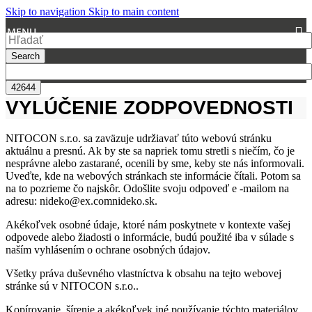
Skip to navigation
Skip to main content
MENU
Search
VYLÚČENIE ZODPOVEDNOSTI
NITOCON s.r.o. sa zaväzuje udržiavať túto webovú stránku
aktuálnu a presnú. Ak by ste sa napriek tomu stretli s niečím, čo je
nesprávne alebo zastarané, ocenili by sme, keby ste nás informovali.
Uveďte, kde na webových stránkach ste informácie čítali. Potom sa
na to pozrieme čo najskôr. Odošlite svoju odpoveď e -mailom na
adresu:
nideko@
ex.com
nideko.sk
.
Akékoľvek osobné údaje, ktoré nám poskytnete v kontexte vašej
odpovede alebo žiadosti o informácie, budú použité iba v súlade s
naším vyhlásením o ochrane osobných údajov.
Všetky práva duševného vlastníctva k obsahu na tejto webovej
stránke sú v NITOCON s.r.o..
Kopírovanie, šírenie a akékoľvek iné používanie týchto materiálov