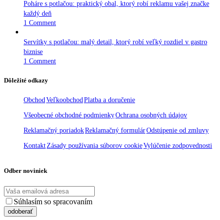
Poháre s potlačou: praktický obal, ktorý robí reklamu vašej značke
každý deň
1 Comment
Servítky s potlačou: malý detail, ktorý robí veľký rozdiel v gastro
biznise
1 Comment
Dôležité odkazy
Obchod
Veľkoobchod
Platba a doručenie
Všeobecné obchodné podmienky
Ochrana osobných údajov
Reklamačný poriadok
Reklamačný formulár
Odstúpenie od zmluvy
Kontakt
Zásady používania súborov cookie
Vylúčenie zodpovednosti
Odber noviniek
Súhlasím so spracovaním
osobných údajov