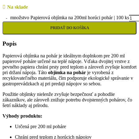
Na sklade
množstvo Papierová objímka na 200ml horúci pohár | 100 ks
PRIDAŤ DO KOŠÍKA
Popis
Papierová objímka na pohár je ideálnym doplnkom pre 200 ml
papierové poháre určené na teplé nápoje. Vďaka dvojitej vrstve z
pevného papiera chráni prsty pred teplom a zároveň zvyšuje komfort
pri držaní nápoja. Táto
objímka na pohár
je vyrobená z
recyklovateľného materiálu, čím podporuje ekologické správanie v
gastroprevádzkach aj pri predaji nápojov so sebou.
Použitie objímky nielenže zvyšuje bezpečnosť a pohodlie
zákazníkov, ale zároveň znižuje potrebu dvojstenných pohárov, čo
šetrí náklady aj prírodu.
Výhody produktu:
Určená pre 200 ml poháre
Chráni pred teplom z horúcich nápojov