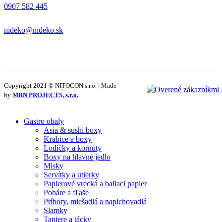
0907 582 445
nideko@nideko.sk
Copyright 2021 © NITOCON s.r.o. | Made
by
MRN PROJECTS, s.r.o.
.
Gastro obaly
Asia & sushi boxy
Krabice a boxy
Lodičky a kornúty
Boxy na hlavné jedlo
Misky
Servítky a utierky
Papierové vrecká a baliaci papier
Poháre a fľaše
Príbory, miešadlá a napichovadlá
Slamky
Taniere a tácky