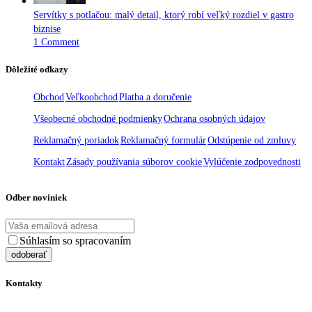
Servítky s potlačou: malý detail, ktorý robí veľký rozdiel v gastro
biznise
1 Comment
Dôležité odkazy
Obchod
Veľkoobchod
Platba a doručenie
Všeobecné obchodné podmienky
Ochrana osobných údajov
Reklamačný poriadok
Reklamačný formulár
Odstúpenie od zmluvy
Kontakt
Zásady používania súborov cookie
Vylúčenie zodpovednosti
Odber noviniek
Súhlasím so spracovaním
osobných údajov
Kontakty