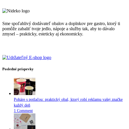
Sme spoľahlivý dodávateľ obalov a doplnkov pre gastro, ktorý ti
pomôže zabaliť tvoje jedlo, nápoje a služby tak, aby to dávalo
zmysel – prakticky, esteticky aj ekonomicky.
Posledné príspevky
Poháre s potlačou: praktický obal, ktorý robí reklamu vašej značke
každý deň
1 Comment