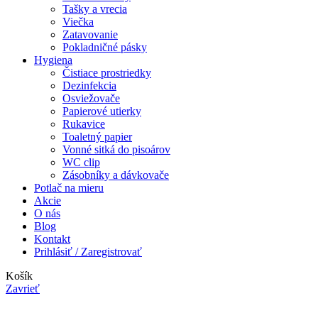
Tašky a vrecia
Viečka
Zatavovanie
Pokladničné pásky
Hygiena
Čistiace prostriedky
Dezinfekcia
Osviežovače
Papierové utierky
Rukavice
Toaletný papier
Vonné sitká do pisoárov
WC clip
Zásobníky a dávkovače
Potlač na mieru
Akcie
O nás
Blog
Kontakt
Prihlásiť / Zaregistrovať
Košík
Zavrieť