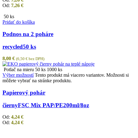
Od:
7,26
€
50 ks
Pridať do košíka
Podnos na 2 poháre
recycled
50 ks
8,00
€
(
6,50
€
bez DPH)
Potlač na mieru
50 ks
1000 ks
Výber možností
Tento produkt má viacero variantov. Možnosti si
môžete vybrať na stránke produktu.
Papierový pohár
čierny
FSC Mix PAP/PE
200ml/8oz
Od:
4,24
€
Od:
4,24
€