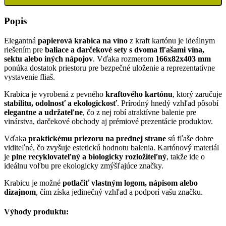
Popis
Elegantná
papierová krabica na víno
z kraft kartónu je ideálnym
riešením pre
baliace a darčekové sety s dvoma fľašami vína,
sektu alebo iných nápojov
. Vďaka rozmerom
166x82x403 mm
ponúka dostatok priestoru pre bezpečné uloženie a reprezentatívne
vystavenie fliaš.
Krabica je vyrobená z pevného
kraftového kartónu
, ktorý zaručuje
stabilitu, odolnosť a ekologickosť
. Prírodný hnedý vzhľad pôsobí
elegantne a udržateľne
, čo z nej robí atraktívne balenie pre
vinárstva, darčekové obchody aj prémiové prezentácie produktov.
Vďaka
praktickému priezoru na prednej strane
sú fľaše dobre
viditeľné, čo zvyšuje estetickú hodnotu balenia. Kartónový materiál
je
plne recyklovateľný a biologicky rozložiteľný
, takže ide o
ideálnu voľbu pre ekologicky zmýšľajúce značky.
Krabicu je možné
potlačiť vlastným logom, nápisom alebo
dizajnom
, čím získa jedinečný vzhľad a podporí vašu značku.
Výhody produktu: