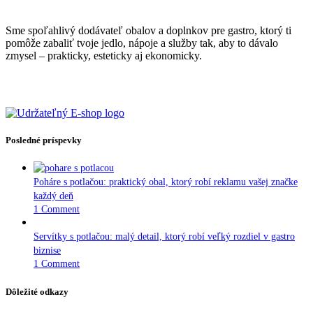
Sme spoľahlivý dodávateľ obalov a doplnkov pre gastro, ktorý ti
pomôže zabaliť tvoje jedlo, nápoje a služby tak, aby to dávalo
zmysel – prakticky, esteticky aj ekonomicky.
Posledné príspevky
Poháre s potlačou: praktický obal, ktorý robí reklamu vašej značke
každý deň
1 Comment
Servítky s potlačou: malý detail, ktorý robí veľký rozdiel v gastro
biznise
1 Comment
Dôležité odkazy