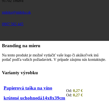
91702 Trnava
nideko@nideko.sk
0907 582 445
Branding na mieru
Na tento produkt je možné vytlačiť vaše logo či akúkoľvek inú
potlač podľa vašich požiadaviek. V prípade záujmu nás kontaktujte.
Varianty výrobku
Papierová taška na víno
Od:
0,27
€
Od:
0,27
€
krútené ucho
hnedá
14x8x39cm