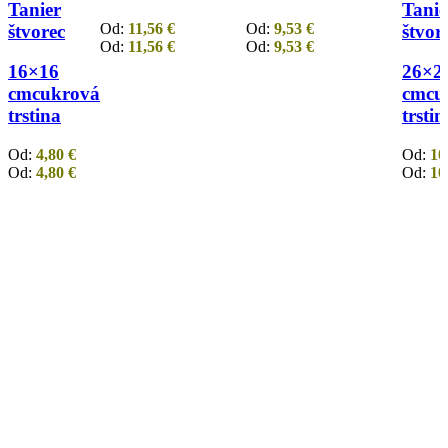
Tanier
Tanie
Od:
11,56
€
Od:
9,53
€
štvorec
štvor
Od:
11,56
€
Od:
9,53
€
16×16
26×2
cm
cukrová
cm
cu
trstina
trstin
Od:
4,80
€
Od:
10
Od:
4,80
€
Od:
10