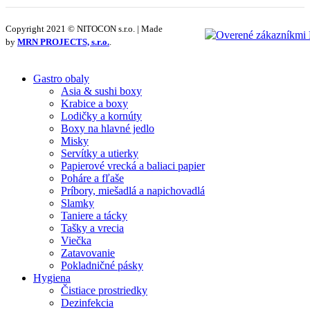
Copyright 2021 © NITOCON s.r.o. | Made
by
MRN PROJECTS, s.r.o.
.
Gastro obaly
Asia & sushi boxy
Krabice a boxy
Lodičky a kornúty
Boxy na hlavné jedlo
Misky
Servítky a utierky
Papierové vrecká a baliaci papier
Poháre a fľaše
Príbory, miešadlá a napichovadlá
Slamky
Taniere a tácky
Tašky a vrecia
Viečka
Zatavovanie
Pokladničné pásky
Hygiena
Čistiace prostriedky
Dezinfekcia