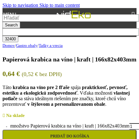
Skip to navigation
Skip to main content
MENU
Search
Domov
/
Gastro obaly
/
Tašky a vrecia
Papierová krabica na víno | kraft | 166x82x403mm
0,64
€
(
0,52
€
bez DPH)
Táto
krabica na víno pre 2 fľaše
spája
praktickosť, pevnosť,
estetiku a ekologickú zodpovednosť
. Vďaka možnosti
vlastnej
potlače
sa stáva ideálnym riešením pre značky, ktoré chcú víno
prezentovať
v štýlovom a personalizovanom obale
.
Na sklade
množstvo Papierová krabica na víno | kraft | 166x82x403mm
PRIDAŤ DO KOŠÍKA