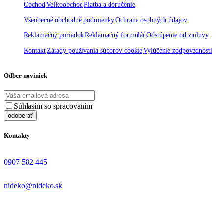
Obchod
Veľkoobchod
Platba a doručenie
Všeobecné obchodné podmienky
Ochrana osobných údajov
Reklamačný poriadok
Reklamačný formulár
Odstúpenie od zmluvy
Kontakt
Zásady používania súborov cookie
Vylúčenie zodpovednosti
Odber noviniek
Súhlasím so spracovaním
osobných údajov
Kontakty
0907 582 445
nideko@nideko.sk