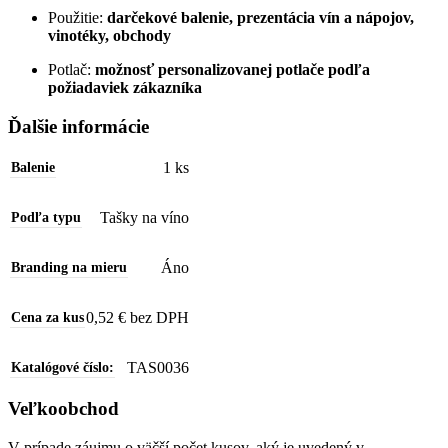
Použitie:
darčekové balenie, prezentácia vín a nápojov,
vinotéky, obchody
Potlač:
možnosť personalizovanej potlače podľa
požiadaviek zákazníka
Ďalšie informácie
1 ks
Balenie
Tašky na víno
Podľa typu
Áno
Branding na mieru
0,52 € bez DPH
Cena za kus
TAS0036
Katalógové číslo:
Veľkoobchod
V prípade záujmu o väčší počet kusov, aký je uvedený v