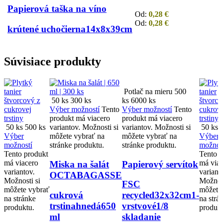
Papierová taška na víno
Od:
0,28
€
Od:
0,28
€
krútené ucho
čierna
14x8x39cm
Súvisiace produkty
Potlač na mieru
500
50 ks
300 ks
ks
6000 ks
Výber možností
Tento
Výber možností
Tento
produkt má viacero
produkt má viacero
50 ks
500 ks
variantov. Možnosti si
variantov. Možnosti si
50 ks
5
Výber
môžete vybrať na
môžete vybrať na
Výber
možností
stránke produktu.
stránke produktu.
možnos
Tento produkt
Tento 
má viacero
má via
Miska na šalát
Papierový servítok
variantov.
variant
OCTABAGASSE
Možnosti si
Možnos
FSC
môžete vybrať
môžete
cukrová
recycled
32x32cm
1-
na stránke
na strá
trstina
hnedá
650
vrstvové
1/8
produktu.
produk
ml
skladanie