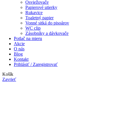
Osviežovače
Papierové utierky
Rukavice
Toaletný papier
Vonné sitká do pisoárov
WC clip
Zásobníky a dávkovače
Potlač na mieru
Akcie
O nás
Blog
Kontakt
Prihlásiť / Zaregistrovať
Košík
Zavrieť