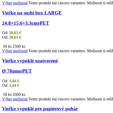
Výber možností
Tento produkt má viacero variantov. Možnosti si môž
Viečko na sushi box LARGE
24,8×15,6×3,3cm
rPET
Od:
30,63
€
Od:
30,63
€
50 ks
2500 ks
Výber možností
Tento produkt má viacero variantov. Možnosti si môž
Viečko vypuklé uzatvorené
Ø 78mm
rPET
Od:
3,44
€
Od:
3,44
€
50 ks
1000 ks
Výber možností
Tento produkt má viacero variantov. Možnosti si môž
Viečko vypuklé pre papierový pohár