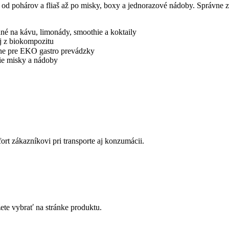
od pohárov a fliaš až po misky, boxy a jednorazové nádoby. Správne zv
né na kávu, limonády, smoothie a koktaily
j z biokompozitu
álne pre EKO gastro prevádzky
cie misky a nádoby
ort zákazníkovi pri transporte aj konzumácii.
ete vybrať na stránke produktu.