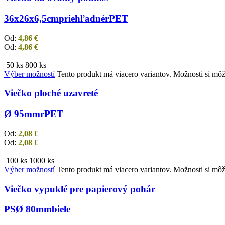
36x26x6,5cm
priehľadné
rPET
Od:
4,86
€
Od:
4,86
€
50 ks
800 ks
Výber možností
Tento produkt má viacero variantov. Možnosti si môž
Viečko ploché uzavreté
Ø 95mm
rPET
Od:
2,08
€
Od:
2,08
€
100 ks
1000 ks
Výber možností
Tento produkt má viacero variantov. Možnosti si môž
Viečko vypuklé pre papierový pohár
PS
Ø 80mm
biele