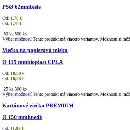
PS
Ø 62mm
biele
Od:
1,78
€
Od:
1,78
€
50 ks
500 ks
Výber možností
Tento produkt má viacero variantov. Možnosti si môž
Viečko na papierovú misku
Ø 115 mm
bioplast CPLA
Od:
10,58
€
Od:
10,58
€
25 ks
300 ks
Výber možností
Tento produkt má viacero variantov. Možnosti si môž
Kartónové viečko PREMIUM
Ø 150 mm
hnedé
Od:
11,93
€