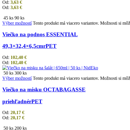
Od:
3,63
€
Od:
3,63
€
45 ks
90 ks
Výber možností
Tento produkt má viacero variantov. Možnosti si môž
Viečko na podnos ESSENTIAL
49,3×32,4×6,5cm
rPET
Od:
102,40
€
Od:
102,40
€
50 ks
300 ks
Výber možností
Tento produkt má viacero variantov. Možnosti si môž
Viečko na misku OCTABAGASSE
priehľadné
rPET
Od:
20,17
€
Od:
20,17
€
50 ks
200 ks