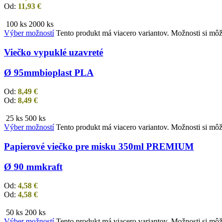
Od:
11,93
€
100 ks
2000 ks
Výber možností
Tento produkt má viacero variantov. Možnosti si môž
Viečko vypuklé uzavreté
Ø 95mm
bioplast PLA
Od:
8,49
€
Od:
8,49
€
25 ks
500 ks
Výber možností
Tento produkt má viacero variantov. Možnosti si môž
Papierové viečko pre misku 350ml PREMIUM
Ø 90 mm
kraft
Od:
4,58
€
Od:
4,58
€
50 ks
200 ks
Výber možností
Tento produkt má viacero variantov. Možnosti si môž