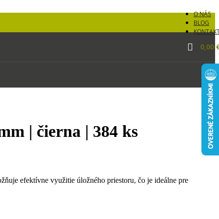
O NÁS
BLOG
KONTAK
0,00
m | čierna | 384 ks
uje efektívne využitie úložného priestoru, čo je ideálne pre