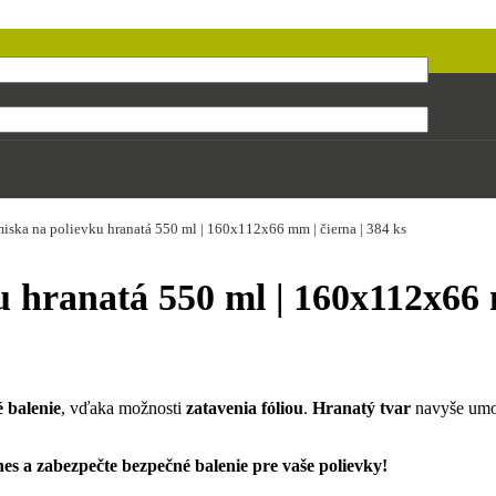
iska na polievku hranatá 550 ml | 160x112x66 mm | čierna | 384 ks
 hranatá 550 ml | 160x112x66 m
 balenie
, vďaka možnosti
zatavenia fóliou
.
Hranatý tvar
navyše umožň
nes a zabezpečte bezpečné balenie pre vaše polievky!