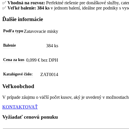
✅
Vhodná na rozvoz:
Perfektné riešenie pre donáškové služby, cater
✅
Veľké balenie:
384 ks
v jednom balení, ideálne pre podniky s v
Ďalšie informácie
Zatavovacie misky
Podľa typu
384 ks
Balenie
0,099 € bez DPH
Cena za kus
ZAT0014
Katalógové číslo:
Veľkoobchod
V prípade záujmu o väčší počet kusov, aký je uvedený v možnostiach
KONTAKTOVAŤ
Vyžiadať cenovú ponuku