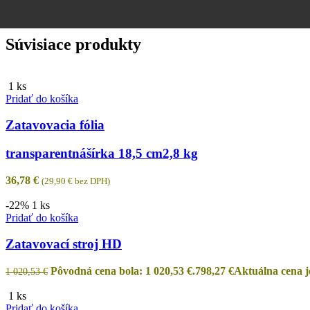
Súvisiace produkty
1 ks
Pridať do košíka
Zatavovacia fólia
transparentná
šírka 18,5 cm
2,8 kg
36,78
€
(
29,90
€
bez DPH)
-22%
1 ks
Pridať do košíka
Zatavovací stroj HD
Pôvodná cena bola: 1 020,53 €.
798,27
€
Aktuálna cena je
1 020,53
€
1 ks
Pridať do košíka