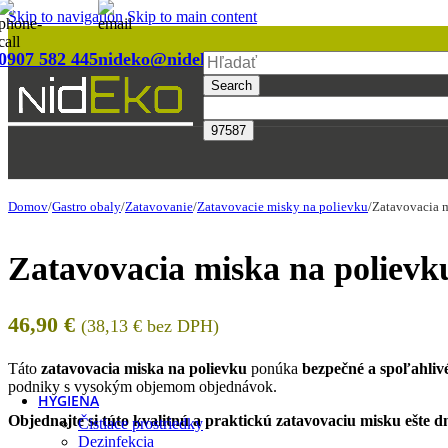
Reštaurácia
Skip to navigation
Skip to main content
Podľa kategórie
0907 582 445
nideko@nideko.sk
Search
Asia & sushi boxy
Krabice a boxy
Lodičky a kornúty
Boxy na hlavné jedlo
Misky
Papierové vrecká a baliaci papier
Poháre a fľaše
Domov
/
Gastro obaly
/
Zatavovanie
/
Zatavovacie misky na polievku
/
Zatavovacia m
Príbory, miešadlá a napichovadlá
Servítky a utierky
Zatavovacia miska na polievku
Slamky
Taniere a tácky
Tašky a vrecia
46,90
€
Viečka
(
38,13
€
bez DPH)
Zatavovanie
Pokladničné pásky
Táto
zatavovacia miska na polievku
ponúka
bezpečné a spoľahlivé
Potlač na mieru
podniky s vysokým objemom objednávok.
HYGIENA
Objednajte si túto kvalitnú a praktickú zatavovaciu misku ešte d
Čistiace prostriedky
Dezinfekcia