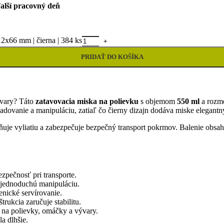
alší pracovný deň
2x66 mm | čierna | 384 ks
PRIDAŤ DO KOŠÍKA
ývary? Táto
zatavovacia miska na polievku
s objemom
550 ml
a rozm
adovanie a manipuláciu, zatiaľ čo čierny dizajn dodáva miske elegantn
aňuje vyliatiu a zabezpečuje bezpečný transport pokrmov. Balenie obsa
zpečnosť pri transporte.
 jednoduchú manipuláciu.
nické servírovanie.
rukcia zaručuje stabilitu.
 na polievky, omáčky a vývary.
a dlhšie.