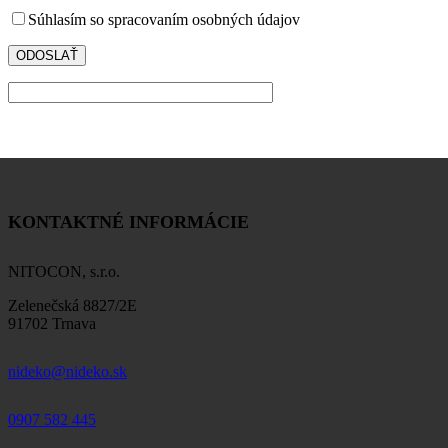
Súhlasím so spracovaním osobných údajov
KONTAKTNÉ INFORMÁCIE
NITOCON, s.r.o.
Zelenečská 8827/2E
91702 Trnava
nideko@nideko.sk
0907 582 445