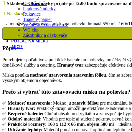
Skladom - Objednávky prijaté po 12:00 budú spracované na ď
Osviežovače
Papierové utierky
Na sklade
Rukavice
Toaletný papier
množstvo Zatavovacia miska na polievku hranatá 550 ml | 160x11
Vonné sitká do pisoárov
WC clip
Zásobníky a dávkovače
POTLAČ NA MIERU
AKCIE
Popis
Potrebujete spoľahlivé a praktické balenie pre polievky, omáčky či v
donáškové služby a catering.
Hranatý tvar
zabezpečuje efektívne skl
Miska ponúka
možnosť uzatvorenia zatavením fóliou
, čím sa zabr
vysokým objemom objednávok.
Prečo si vybrať túto zatavovaciu misku na polievku?
✅
Možnosť uzatvorenia:
Možno ju
zataviť fóliou
pre maximálnu be
✅
Hranatý tvar:
Praktický dizajn umožňuje efektívne skladovanie a
✅
Bezpečné balenie:
Chráni obsah pred vyliatím a zabezpečuje hygie
✅
Odolný materiál:
Vhodná pre teplé aj studené pokrmy, pevná konšt
✅
Praktické rozmery:
160 x 112 x 66 mm, objem 500 ml
– ideálna
✅
Udržanie teploty:
Materiál pomáha uchovať optimálnu teplotu jedl