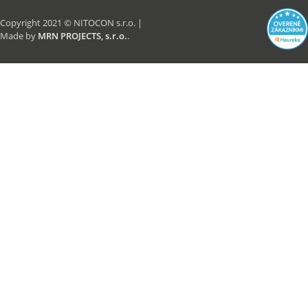
Copyright 2021 © NITOCON s.r.o. |
Made by
MRN PROJECTS, s.r.o.
.