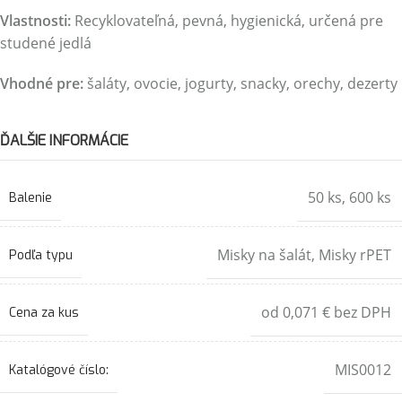
Vlastnosti:
Recyklovateľná, pevná, hygienická, určená pre
studené jedlá
Vhodné pre:
šaláty, ovocie, jogurty, snacky, orechy, dezerty
ĎALŠIE INFORMÁCIE
50 ks
,
600 ks
Balenie
Misky na šalát
,
Misky rPET
Podľa typu
od 0,071 € bez DPH
Cena za kus
MIS0012
Katalógové číslo: