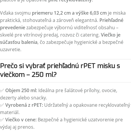
Vďaka svojmu
priemeru 12,2 cm a výške 6,03 cm
je miska
praktická, stohovateľná a zároveň elegantná.
Priehľadné
prevedenie
zabezpečuje výbornú viditeľnosť obsahu –
skvelé pre vitrínový predaj, rozvoz či catering.
Viečko je
súčasťou balenia
, čo zabezpečuje hygienické a bezpečné
uzavretie.
Prečo si vybrať priehľadnú rPET misku s
viečkom – 250 ml?
✅
Objem 250 ml:
Ideálna pre šalátové prílohy, ovocie,
dezerty alebo snacky.
✅
Vyrobená z rPET:
Udržateľný a opakovane recyklovateľný
materiál.
✅
Viečko v cene:
Bezpečné a hygienické uzatvorenie pre
výdaj aj prenos.