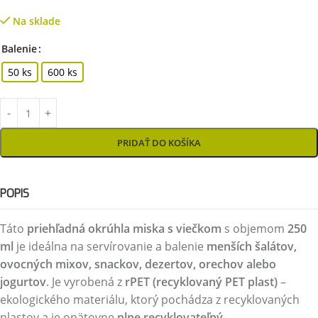
Na sklade
Balenie
50 ks
600 ks
PRIDAŤ DO KOŠÍKA
POPIS
Táto
priehľadná okrúhla miska s viečkom
s objemom
250
ml
je ideálna na servírovanie a balenie
menších šalátov,
ovocných mixov, snackov, dezertov, orechov alebo
jogurtov
. Je vyrobená z
rPET (recyklovaný PET plast)
–
ekologického materiálu, ktorý pochádza z recyklovaných
plastov a je opätovne
plne recyklovateľný
.