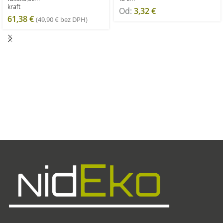
kraft
Od:
3,32
€
61,38
€
(
49,90
€
bez DPH)