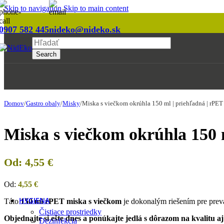
Reštaurácia
Skip to navigation
Skip to main content
Podľa kategórie
0907 582 445
nideko@nideko.sk
Asia & sushi boxy
Search
Krabice a boxy
Lodičky a kornúty
Boxy na hlavné jedlo
Misky
Papierové vrecká a baliaci papier
Poháre a fľaše
Domov
/
Gastro obaly
/
Misky
/
Miska s viečkom okrúhla 150 ml | priehľadná | rPET
Príbory, miešadlá a napichovadlá
Servítky a utierky
Miska s viečkom okrúhla 150 
Slamky
Taniere a tácky
Tašky a vrecia
Od:
4,55
€
Viečka
Zatavovanie
Pokladničné pásky
Od:
4,55
€
Potlač na mieru
HYGIENA
Táto
150 ml rPET miska s viečkom
je dokonalým riešením pre prev
Čistiace prostriedky
Objednajte si ešte dnes a ponúkajte jedlá s dôrazom na kvalitu a
Dezinfekcia