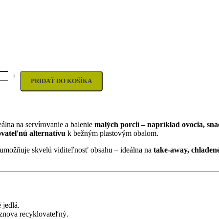
PRIDAŤ DO KOŠÍKA
eálna na servírovanie a balenie
malých porcií – napríklad ovocia, sna
vateľnú alternatívu
k bežným plastovým obalom.
 umožňuje skvelú viditeľnosť obsahu – ideálna na
take-away, chladené
 jedlá.
 znova recyklovateľný.