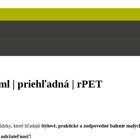
ml | priehľadná | rPET
ádzky, ktoré hľadajú
štýlové, praktické a zodpovedné balenie malých
j udržateľnosť!