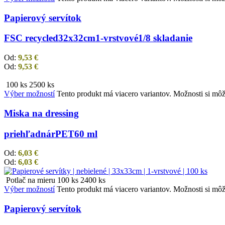
Papierový servítok
FSC recycled
32x32cm
1-vrstvové
1/8 skladanie
Od:
9,53
€
Od:
9,53
€
100 ks
2500 ks
Výber možností
Tento produkt má viacero variantov. Možnosti si môž
Miska na dressing
priehľadná
rPET
60 ml
Od:
6,03
€
Od:
6,03
€
Potlač na mieru
100 ks
2400 ks
Výber možností
Tento produkt má viacero variantov. Možnosti si môž
Papierový servítok