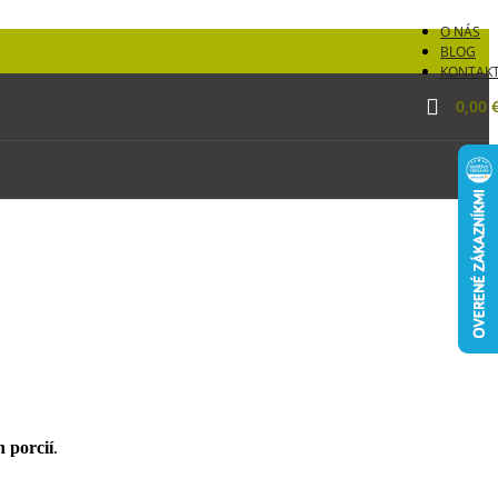
O NÁS
BLOG
KONTAK
0,00
 porcií
.