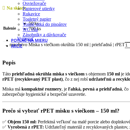
Osviežovače
Na sklade
Papierové utierky
Rukavice
Toaletný papier
50 ks
Vonné sitká do pisoárov
Balenie
700 ks
WC clip
Zásobníky a dávkovače
Vymazať
POTLAČ NA MIERU
množstvo Miska s viečkom okrúhla 150 ml | priehľadná | rPET
AKCIE
Popis
Táto
priehľadná okrúhla miska s viečkom
s objemom
150 ml
je id
rPET (recyklovaný PET plast)
, čo z nej robí
udržateľnú a recyklo
Miska má
kompaktné rozmery
, je
ľahká, pevná a priehľadná
, čo
zabezpečuje hygienické a bezpečné uzavretie.
Prečo si vybrať rPET misku s viečkom – 150 ml?
✅
Objem 150 ml:
Perfektná veľkosť na malé porcie alebo doplnkové
✅
Vyrobená z rPET:
Udržateľný materiál z recyklovaných plastov,