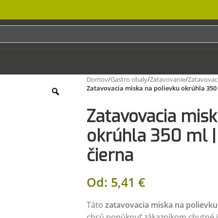
Domov
/
Gastro obaly
/
Zatavovanie
/
Zatavovac
Zatavovacia miska na polievku okrúhla 350
Zatavovacia misk
okrúhla 350 ml |
čierna
Od:
5,41
€
Táto
zatavovacia miska na polievku
chcú ponúknuť zákazníkom chutné j