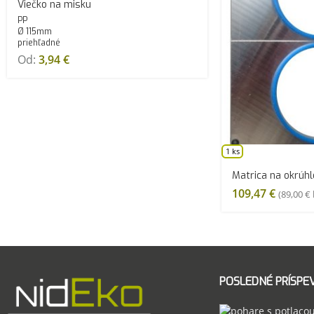
Viečko na misku
PP
Ø 115mm
priehľadné
Od:
3,94
€
1 ks
Matrica na okrúhl
109,47
€
(
89,00
€
POSLEDNÉ PRÍSPE