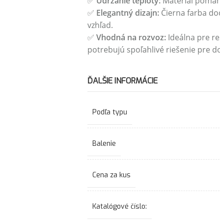
✅
Udržanie teploty:
Materiál pomáha
✅
Elegantný dizajn:
Čierna farba do
vzhľad.
✅
Vhodná na rozvoz:
Ideálna pre re
potrebujú spoľahlivé riešenie pre d
ĎALŠIE INFORMÁCIE
Podľa typu
Balenie
Cena za kus
Katalógové číslo: