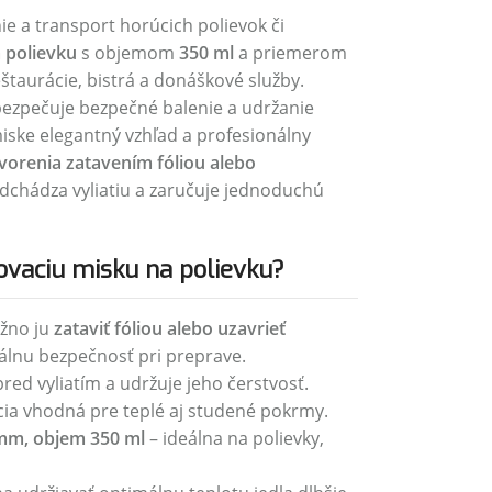
ie a transport horúcich polievok či
 polievku
s objemom
350 ml
a priemerom
štaurácie, bistrá a donáškové služby.
bezpečuje bezpečné balenie a udržanie
miske elegantný vzhľad a profesionálny
orenia zatavením fóliou alebo
edchádza vyliatiu a zaručuje jednoduchú
ovaciu misku na polievku?
žno ju
zataviť fóliou alebo uzavrieť
lnu bezpečnosť pri preprave.
ed vyliatím a udržuje jeho čerstvosť.
ia vhodná pre teplé aj studené pokrmy.
mm, objem 350 ml
– ideálna na polievky,