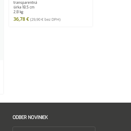
transparentná
šírka 18,5 cm
2,8 kg
36,78
€
(
29,90
€
bez DPH)
ODBER NOVINIEK