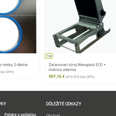
1 ks
e misky 2-dielna
Zatavovací stroj Menupack ECO +
matrica zdarma
bez DPH)
997,16
€
(
810,70
€
bez DPH)
VKY
DÔLEŽITÉ ODKAZY
Poháre s potlačou:
Obchod