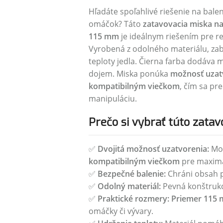
Hľadáte spoľahlivé riešenie na balen
omáčok? Táto
zatavovacia miska na
115 mm
je ideálnym riešením pre re
Vyrobená z odolného materiálu, za
teploty jedla. Čierna farba dodáva 
dojem. Miska ponúka
možnosť uzatv
kompatibilným viečkom
, čím sa pr
manipuláciu.
Prečo si vybrať túto zatav
✅
Dvojitá možnosť uzatvorenia:
Mo
kompatibilným viečkom
pre maximá
✅
Bezpečné balenie:
Chráni obsah pr
✅
Odolný materiál:
Pevná konštrukc
✅
Praktické rozmery:
Priemer 115 
omáčky či vývary.