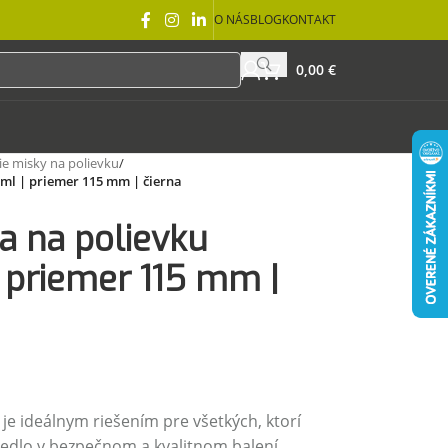
O NÁS
BLOG
KONTAKT
0,00
€
ie misky na polievku
/
 ml | priemer 115 mm | čierna
a na polievku
 priemer 115 mm |
je ideálnym riešením pre všetkých, ktorí
edlo v bezpečnom a kvalitnom balení.