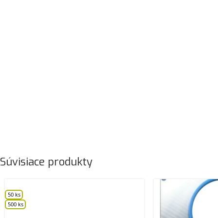
Súvisiace produkty
50 ks
500 ks