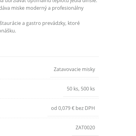
 udržiavať optimálnu teplotu jedla dlhšie.
dáva miske moderný a profesionálny
štaurácie a gastro prevádzky, ktoré
onášku.
Zatavovacie misky
50 ks
,
500 ks
od 0,079 € bez DPH
ZAT0020