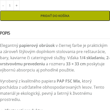
PRIDAŤ DO KOŠÍKA
POPIS
Elegantný
papierový obrúsok
v čiernej farbe je praktickým
a zároveň štýlovým doplnkom stolovania pre reštaurácie,
bary, kaviarne či cateringové služby. Vďaka
1/4 skladaniu
,
2-
vrstvovému prevedeniu
a rozmeru
33 × 33 cm
poskytuje
výbornú absorpciu aj pohodlné použitie.
Vyrobený z kvalitného papiera
PAP FSC Mix
, ktorý
pochádza z udržateľne obhospodarovaných lesov. Tento
materiál je ekologický, pevný a šetrný k životnému
prostrediu.