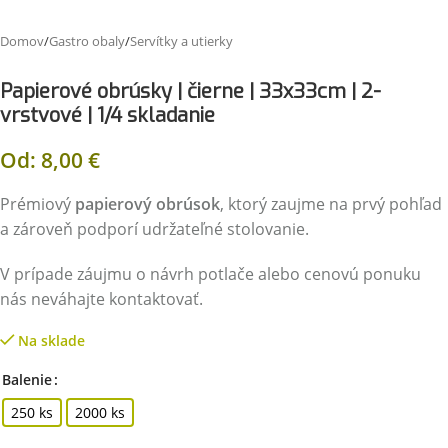
Domov
/
Gastro obaly
/
Servítky a utierky
Papierové obrúsky | čierne | 33x33cm | 2-
vrstvové | 1/4 skladanie
Od:
8,00
€
Prémiový
papierový obrúsok
, ktorý zaujme na prvý pohľad
a zároveň podporí udržateľné stolovanie.
V prípade záujmu o návrh potlače alebo cenovú ponuku
nás neváhajte kontaktovať.
Na sklade
Balenie
250 ks
2000 ks