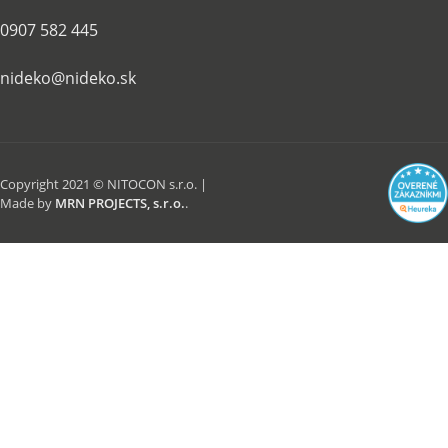
0907 582 445
nideko@nideko.sk
Copyright 2021 © NITOCON s.r.o. |
Made by
MRN PROJECTS, s.r.o.
.