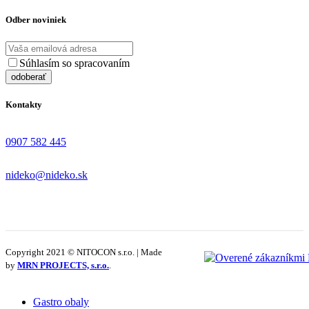
Odber noviniek
Súhlasím so spracovaním
osobných údajov
Kontakty
0907 582 445
nideko@nideko.sk
Copyright 2021 © NITOCON s.r.o. | Made
by
MRN PROJECTS, s.r.o.
.
Gastro obaly