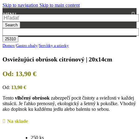
Skip to navigation
Skip to main content
MENU
Search
Domov
/
Gastro obaly
/
Servítky a utierky
Osviežujúci obrúsok citrónový | 20x14cm
Od:
13,90
€
Od:
13,90
€
Tento
vlhčený obrúsok
zabezpečí pocit čistoty a sviežosti v každej
situácii. Je ľahko prenosný, ekologický a šetrný k pokožke. Vhodný
ako doplnok ku každému jedlu alebo baleniu so sebou.
Na sklade
250 ks