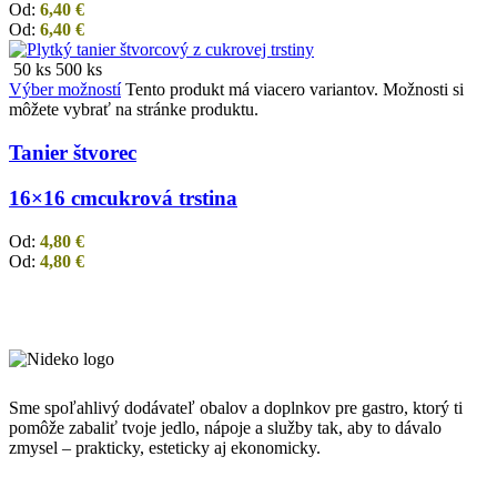
Od:
6,40
€
Od:
6,40
€
50 ks
500 ks
Výber možností
Tento produkt má viacero variantov. Možnosti si
môžete vybrať na stránke produktu.
Tanier štvorec
16×16 cm
cukrová trstina
Od:
4,80
€
Od:
4,80
€
Sme spoľahlivý dodávateľ obalov a doplnkov pre gastro, ktorý ti
pomôže zabaliť tvoje jedlo, nápoje a služby tak, aby to dávalo
zmysel – prakticky, esteticky aj ekonomicky.