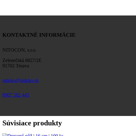
KONTAKTNÉ INFORMÁCIE
NITOCON, s.r.o.
Zelenečská 8827/2E
91702 Trnava
nideko@nideko.sk
0907 582 445
Súvisiace produkty