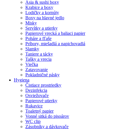
Asia & sushi boxy
Krabice a boxy
Lodičky a kornúty
Boxy na hlavné jedlo
Misky
Servítky a utierky
Papierové vrecká a baliaci papier
Poháre a fľaše
Príbory, miešadlá a napichovadlá
Slamky
Taniere a tácky
Tašky a vrecia
Viečka
Zatavovanie
Pokladničné pásky
Hygiena
Čistiace prostriedky
Dezinfekcia
Osviežovače
Papierové utierky
Rukavice
Toaletný papier
Vonné sitká do pisoárov
WC clip
Zásobníky a dávkovače