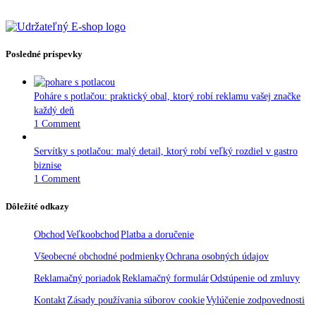
Posledné príspevky
Poháre s potlačou: praktický obal, ktorý robí reklamu vašej značke
každý deň
1 Comment
Servítky s potlačou: malý detail, ktorý robí veľký rozdiel v gastro
biznise
1 Comment
Dôležité odkazy
Obchod
Veľkoobchod
Platba a doručenie
Všeobecné obchodné podmienky
Ochrana osobných údajov
Reklamačný poriadok
Reklamačný formulár
Odstúpenie od zmluvy
Kontakt
Zásady používania súborov cookie
Vylúčenie zodpovednosti