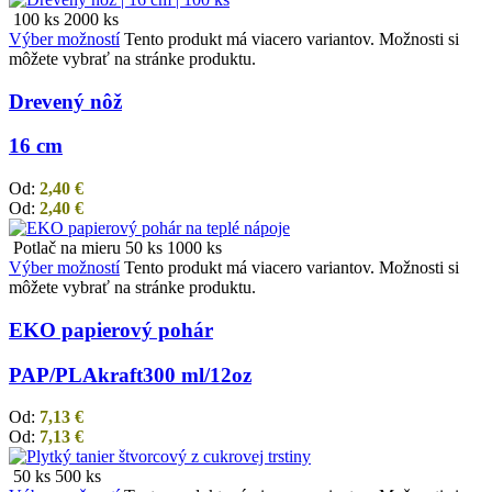
100 ks
2000 ks
Výber možností
Tento produkt má viacero variantov. Možnosti si
môžete vybrať na stránke produktu.
Drevený nôž
16 cm
Od:
2,40
€
Od:
2,40
€
Potlač na mieru
50 ks
1000 ks
Výber možností
Tento produkt má viacero variantov. Možnosti si
môžete vybrať na stránke produktu.
EKO papierový pohár
PAP/PLA
kraft
300 ml/12oz
Od:
7,13
€
Od:
7,13
€
50 ks
500 ks