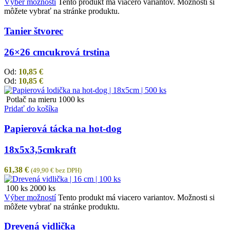
Výber možností
Tento produkt má viacero variantov. Možnosti si
môžete vybrať na stránke produktu.
Tanier štvorec
26×26 cm
cukrová trstina
Od:
10,85
€
Od:
10,85
€
Potlač na mieru
1000 ks
Pridať do košíka
Papierová tácka na hot-dog
18x5x3,5cm
kraft
61,38
€
(
49,90
€
bez DPH)
100 ks
2000 ks
Výber možností
Tento produkt má viacero variantov. Možnosti si
môžete vybrať na stránke produktu.
Drevená vidlička