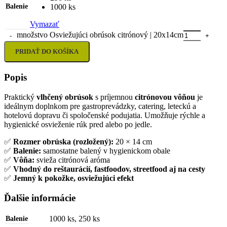
Balenie
1000 ks
Vymazať
množstvo Osviežujúci obrúsok citrónový | 20x14cm
PRIDAŤ DO KOŠÍKA
Popis
Praktický
vlhčený obrúsok
s príjemnou
citrónovou vôňou
je
ideálnym doplnkom pre gastroprevádzky, catering, leteckú a
hotelovú dopravu či spoločenské podujatia. Umožňuje rýchle a
hygienické osvieženie rúk pred alebo po jedle.
✅
Rozmer obrúska (rozložený):
20 × 14 cm
✅
Balenie:
samostatne balený v hygienickom obale
✅
Vôňa:
svieža citrónová aróma
✅
Vhodný do reštaurácií, fastfoodov, streetfood aj na cesty
✅
Jemný k pokožke, osviežujúci efekt
Ďalšie informácie
1000 ks
,
250 ks
Balenie