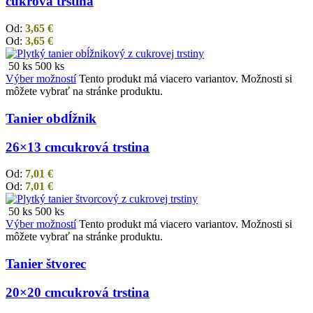
cukrová trstina
Od:
3,65
€
Od:
3,65
€
50 ks
500 ks
Výber možností
Tento produkt má viacero variantov. Možnosti si
môžete vybrať na stránke produktu.
Tanier obdĺžnik
26×13 cm
cukrová trstina
Od:
7,01
€
Od:
7,01
€
50 ks
500 ks
Výber možností
Tento produkt má viacero variantov. Možnosti si
môžete vybrať na stránke produktu.
Tanier štvorec
20×20 cm
cukrová trstina