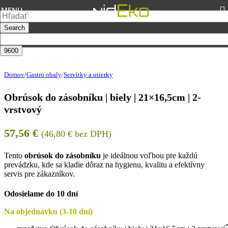
Skip to navigation
Skip to main content
MENU
Search
Domov
/
Gastro obaly
/
Servítky a utierky
Obrúsok do zásobníku | biely | 21×16,5cm | 2-
vrstvový
57,56
€
(
46,80
€
bez DPH)
Tento
obrúsok do zásobníku
je ideálnou voľbou pre každú
prevádzku, kde sa kladie dôraz na hygienu, kvalitu a efektívny
servis pre zákazníkov.
Odosielame do 10 dní
Na objednávku (3-10 dní)