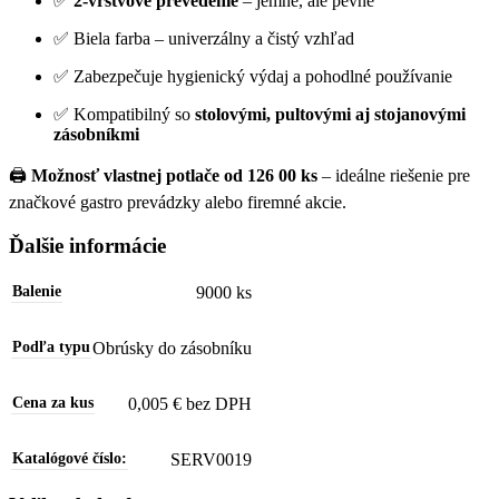
✅
2-vrstvové prevedenie
– jemné, ale pevné
✅ Biela farba – univerzálny a čistý vzhľad
✅ Zabezpečuje hygienický výdaj a pohodlné používanie
✅ Kompatibilný so
stolovými, pultovými aj stojanovými
zásobníkmi
🖨️
Možnosť vlastnej potlače od 126 00 ks
– ideálne riešenie pre
značkové gastro prevádzky alebo firemné akcie.
Ďalšie informácie
9000 ks
Balenie
Obrúsky do zásobníku
Podľa typu
0,005 € bez DPH
Cena za kus
SERV0019
Katalógové číslo: