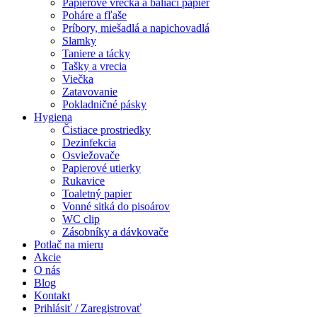
Papierové vrecká a baliaci papier
Poháre a fľaše
Príbory, miešadlá a napichovadlá
Slamky
Taniere a tácky
Tašky a vrecia
Viečka
Zatavovanie
Pokladničné pásky
Hygiena
Čistiace prostriedky
Dezinfekcia
Osviežovače
Papierové utierky
Rukavice
Toaletný papier
Vonné sitká do pisoárov
WC clip
Zásobníky a dávkovače
Potlač na mieru
Akcie
O nás
Blog
Kontakt
Prihlásiť / Zaregistrovať