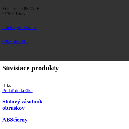
Zelenečská 8827/2E
91702 Trnava
nideko@nideko.sk
0907 582 445
Súvisiace produkty
1 ks
Pridať do košíka
Stolový zásobník
obrúskov
ABS
čierny