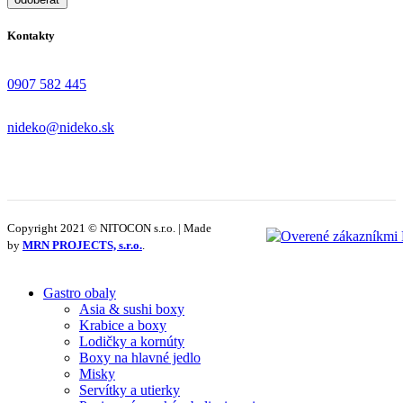
Kontakty
0907 582 445
nideko@nideko.sk
Copyright 2021 © NITOCON s.r.o. | Made
by
MRN PROJECTS, s.r.o.
.
Gastro obaly
Asia & sushi boxy
Krabice a boxy
Lodičky a kornúty
Boxy na hlavné jedlo
Misky
Servítky a utierky