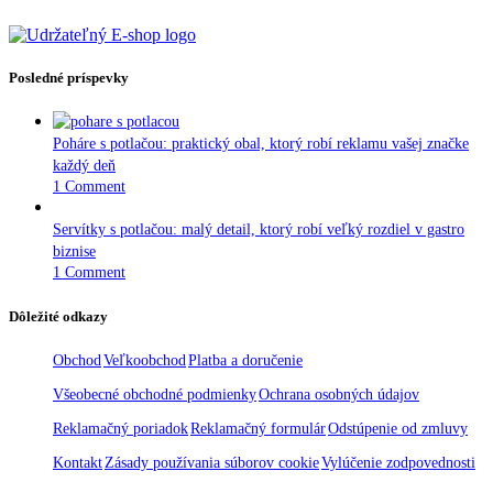
Posledné príspevky
Poháre s potlačou: praktický obal, ktorý robí reklamu vašej značke
každý deň
1 Comment
Servítky s potlačou: malý detail, ktorý robí veľký rozdiel v gastro
biznise
1 Comment
Dôležité odkazy
Obchod
Veľkoobchod
Platba a doručenie
Všeobecné obchodné podmienky
Ochrana osobných údajov
Reklamačný poriadok
Reklamačný formulár
Odstúpenie od zmluvy
Kontakt
Zásady používania súborov cookie
Vylúčenie zodpovednosti