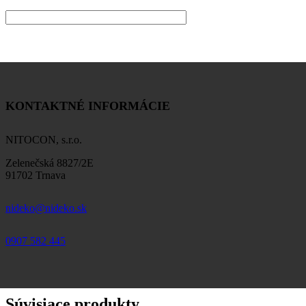
KONTAKTNÉ INFORMÁCIE
NITOCON, s.r.o.
Zelenečská 8827/2E
91702 Trnava
nideko@nideko.sk
0907 582 445
Súvisiace produkty