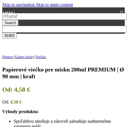
Skip to navigation
Skip to main content
MENU
Search
Domov
/
Gastro obaly
/
Viečka
Papierové viečko pre misku 200ml PREMIUM | Ø
90 mm | kraft
Od:
4,58
€
Od:
4,58
€
Výhody produktu:
Spoľahlivo utesňuje a zároveň zabraňuje nadmernému
zapareniu jedál