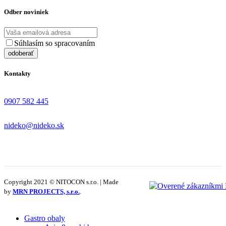
Odber noviniek
Súhlasím so spracovaním
osobných údajov
Kontakty
0907 582 445
nideko@nideko.sk
Copyright 2021 © NITOCON s.r.o. | Made
by
MRN PROJECTS, s.r.o.
.
Gastro obaly