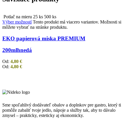
Potlač na mieru
25 ks
500 ks
Výber možností
Tento produkt má viacero variantov. Možnosti si
môžete vybrať na stránke produktu.
EKO papierová miska PREMIUM
200ml
hnedá
Od:
4,80
€
Od:
4,80
€
Sme spoľahlivý dodávateľ obalov a doplnkov pre gastro, ktorý ti
pomôže zabaliť tvoje jedlo, nápoje a služby tak, aby to dávalo
zmysel – prakticky, esteticky aj ekonomicky.