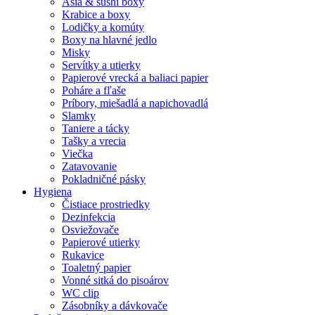
Asia & sushi boxy
Krabice a boxy
Lodičky a kornúty
Boxy na hlavné jedlo
Misky
Servítky a utierky
Papierové vrecká a baliaci papier
Poháre a fľaše
Príbory, miešadlá a napichovadlá
Slamky
Taniere a tácky
Tašky a vrecia
Viečka
Zatavovanie
Pokladničné pásky
Hygiena
Čistiace prostriedky
Dezinfekcia
Osviežovače
Papierové utierky
Rukavice
Toaletný papier
Vonné sitká do pisoárov
WC clip
Zásobníky a dávkovače