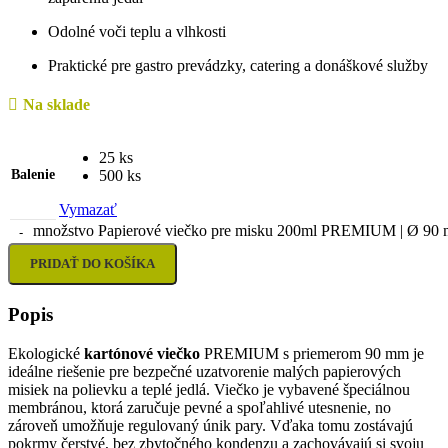
Odolné voči teplu a vlhkosti
Praktické pre gastro prevádzky, catering a donáškové služby
Na sklade
25 ks
Balenie
500 ks
Vymazať
množstvo Papierové viečko pre misku 200ml PREMIUM | Ø 90 m
PRIDAŤ DO KOŠÍKA
Popis
Ekologické
kartónové viečko
PREMIUM s priemerom 90 mm je
ideálne riešenie pre bezpečné uzatvorenie malých papierových
misiek na polievku a teplé jedlá. Viečko je vybavené špeciálnou
membránou, ktorá zaručuje pevné a spoľahlivé utesnenie, no
zároveň umožňuje regulovaný únik pary. Vďaka tomu zostávajú
pokrmy čerstvé, bez zbytočného kondenzu a zachovávajú si svoju