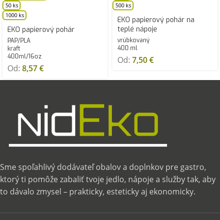
50 ks
500 ks
1000 ks
EKO papierový pohár na
teplé nápoje
EKO papierový pohár
vrúbkovaný
PAP/PLA
400 ml
kraft
400ml/16oz
Od:
7,50
€
Od:
8,57
€
Sme spoľahlivý dodávateľ obalov a doplnkov pre gastro,
ktorý ti pomôže zabaliť tvoje jedlo, nápoje a služby tak, aby
to dávalo zmysel – prakticky, esteticky aj ekonomicky.