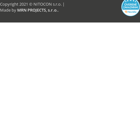
Copyright 2021 © NITOCON s.r.o. |
Made by
MRN PROJECTS, s.r.o.
.