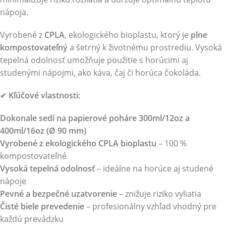
nápoja.
Vyrobené z
CPLA
, ekologického bioplastu, ktorý je
plne
kompostovateľný
a šetrný k životnému prostrediu. Vysoká
tepelná odolnosť umožňuje použitie s horúcimi aj
studenými nápojmi, ako káva, čaj či horúca čokoláda.
✔
Kľúčové vlastnosti:
Dokonale sedí na papierové poháre 300ml/12oz a
400ml/16oz (Ø 90 mm)
Vyrobené z ekologického CPLA bioplastu
– 100 %
kompostovateľné
Vysoká tepelná odolnosť
– ideálne na horúce aj studené
nápoje
Pevné a bezpečné uzatvorenie
– znižuje riziko vyliatia
Čisté biele prevedenie
– profesionálny vzhľad vhodný pre
každú prevádzku