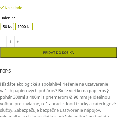
Na sklade
Balenie
50 ks
1000 ks
PRIDAŤ DO KOŠÍKA
POPIS
Hľadáte ekologické a spoľahlivé riešenie na uzatváranie
vašich papierových pohárov?
Biele viečko na papierový
pohár 300ml a 400ml
s priemerom
Ø 90 mm
je ideálnou
voľbou pre kaviarne, reštaurácie, food trucky a cateringové
služby. Zabezpečuje bezpečné uzatvorenie nápojov,
minimalizuje riziko rozliatia a udržuje optimálnu teplotu