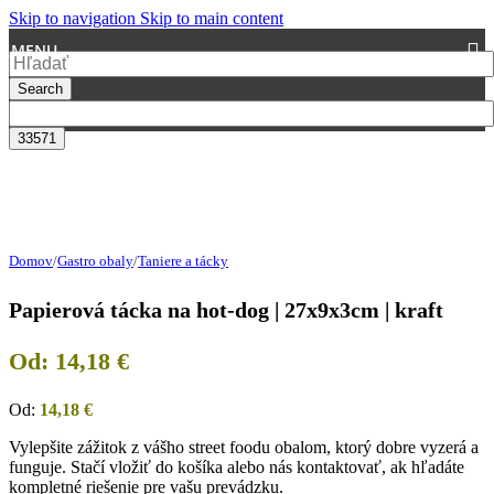
Skip to navigation
Skip to main content
MENU
Search
Domov
/
Gastro obaly
/
Taniere a tácky
Papierová tácka na hot-dog | 27x9x3cm | kraft
Od:
14,18
€
Od:
14,18
€
Vylepšite zážitok z vášho street foodu obalom, ktorý dobre vyzerá a
funguje. Stačí vložiť do košíka alebo nás kontaktovať, ak hľadáte
kompletné riešenie pre vašu prevádzku.