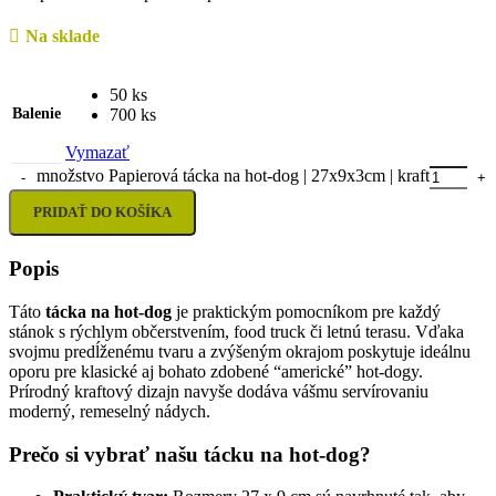
Na sklade
50 ks
Balenie
700 ks
Vymazať
množstvo Papierová tácka na hot-dog | 27x9x3cm | kraft
PRIDAŤ DO KOŠÍKA
Popis
Táto
tácka na hot-dog
je praktickým pomocníkom pre každý
stánok s rýchlym občerstvením, food truck či letnú terasu. Vďaka
svojmu predĺženému tvaru a zvýšeným okrajom poskytuje ideálnu
oporu pre klasické aj bohato zdobené “americké” hot-dogy.
Prírodný kraftový dizajn navyše dodáva vášmu servírovaniu
moderný, remeselný nádych.
Prečo si vybrať našu tácku na hot-dog?