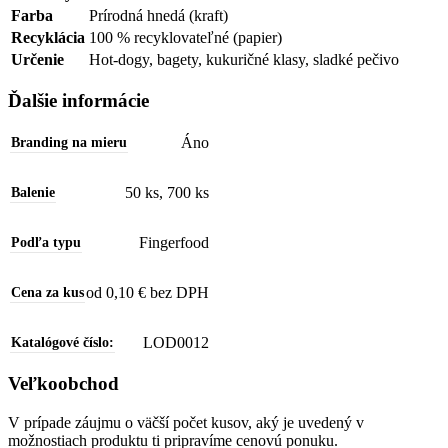
Farba
Prírodná hnedá (kraft)
Recyklácia
100 % recyklovateľné (papier)
Určenie
Hot-dogy, bagety, kukuričné klasy, sladké pečivo
Ďalšie informácie
Áno
Branding na mieru
50 ks
,
700 ks
Balenie
Fingerfood
Podľa typu
od 0,10 € bez DPH
Cena za kus
LOD0012
Katalógové číslo:
Veľkoobchod
V prípade záujmu o väčší počet kusov, aký je uvedený v
možnostiach produktu ti pripravíme cenovú ponuku.