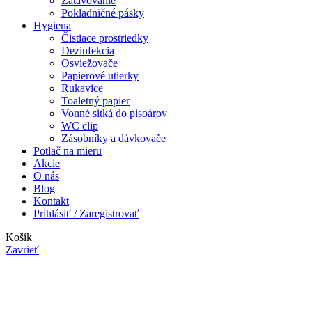
Zatavovanie
Pokladničné pásky
Hygiena
Čistiace prostriedky
Dezinfekcia
Osviežovače
Papierové utierky
Rukavice
Toaletný papier
Vonné sitká do pisoárov
WC clip
Zásobníky a dávkovače
Potlač na mieru
Akcie
O nás
Blog
Kontakt
Prihlásiť / Zaregistrovať
Košík
Zavrieť