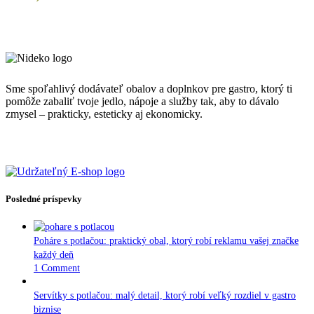
Sme spoľahlivý dodávateľ obalov a doplnkov pre gastro, ktorý ti
pomôže zabaliť tvoje jedlo, nápoje a služby tak, aby to dávalo
zmysel – prakticky, esteticky aj ekonomicky.
Posledné príspevky
Poháre s potlačou: praktický obal, ktorý robí reklamu vašej značke
každý deň
1 Comment
Servítky s potlačou: malý detail, ktorý robí veľký rozdiel v gastro
biznise