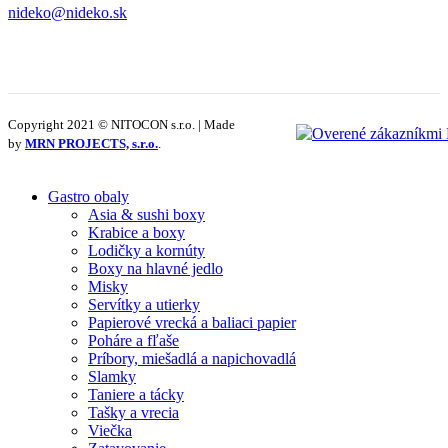
nideko@nideko.sk
Copyright 2021 © NITOCON s.r.o. | Made
by
MRN PROJECTS, s.r.o.
.
Gastro obaly
Asia & sushi boxy
Krabice a boxy
Lodičky a kornúty
Boxy na hlavné jedlo
Misky
Servítky a utierky
Papierové vrecká a baliaci papier
Poháre a fľaše
Príbory, miešadlá a napichovadlá
Slamky
Taniere a tácky
Tašky a vrecia
Viečka