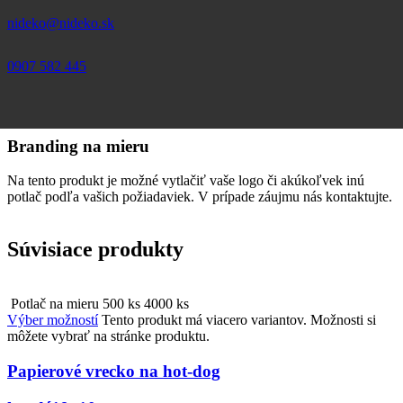
nideko@nideko.sk
0907 582 445
Branding na mieru
Na tento produkt je možné vytlačiť vaše logo či akúkoľvek inú
potlač podľa vašich požiadaviek. V prípade záujmu nás kontaktujte.
Súvisiace produkty
Potlač na mieru
500 ks
4000 ks
Výber možností
Tento produkt má viacero variantov. Možnosti si
môžete vybrať na stránke produktu.
Papierové vrecko na hot-dog