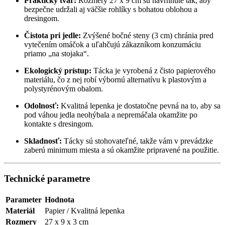
Praktický tvar:
Rozmery 27 x 9 cm sú navrhnuté tak, aby
bezpečne udržali aj väčšie rohlíky s bohatou oblohou a
dresingom.
Čistota pri jedle:
Zvýšené bočné steny (3 cm) chránia pred
vytečením omáčok a uľahčujú zákazníkom konzumáciu
priamo „na stojaka“.
Ekologický prístup:
Tácka je vyrobená z čisto papierového
materiálu, čo z nej robí výbornú alternatívu k plastovým a
polystyrénovým obalom.
Odolnosť:
Kvalitná lepenka je dostatočne pevná na to, aby sa
pod váhou jedla neohýbala a nepremáčala okamžite po
kontakte s dresingom.
Skladnosť:
Tácky sú stohovateľné, takže vám v prevádzke
zaberú minimum miesta a sú okamžite pripravené na použitie.
Technické parametre
Parameter
Hodnota
Materiál
Papier / Kvalitná lepenka
Rozmery
27 x 9 x 3 cm