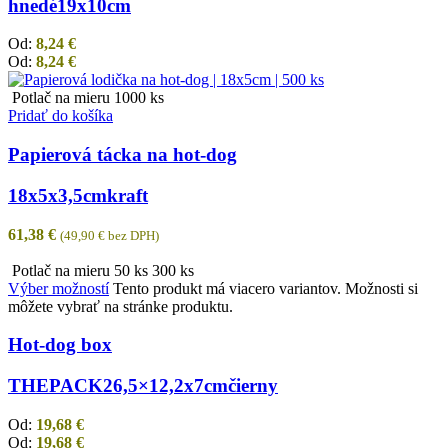
hnedé
19x10cm
Od:
8,24
€
Od:
8,24
€
Potlač na mieru
1000 ks
Pridať do košíka
Papierová tácka na hot-dog
18x5x3,5cm
kraft
61,38
€
(
49,90
€
bez DPH)
Potlač na mieru
50 ks
300 ks
Výber možností
Tento produkt má viacero variantov. Možnosti si
môžete vybrať na stránke produktu.
Hot-dog box
THEPACK
26,5×12,2x7cm
čierny
Od:
19,68
€
Od:
19,68
€