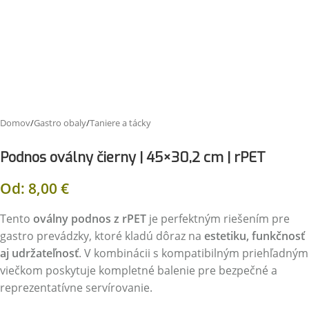
Domov
/
Gastro obaly
/
Taniere a tácky
Podnos oválny čierny | 45×30,2 cm | rPET
Od:
8,00
€
Tento
oválny podnos z rPET
je perfektným riešením pre
gastro prevádzky, ktoré kladú dôraz na
estetiku, funkčnosť
aj udržateľnosť
. V kombinácii s kompatibilným priehľadným
viečkom poskytuje kompletné balenie pre bezpečné a
reprezentatívne servírovanie.