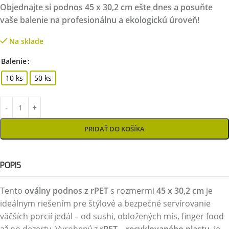
Objednajte si podnos 45 x 30,2 cm ešte dnes a posuňte
vaše balenie na profesionálnu a ekologickú úroveň!
Na sklade
Balenie
10 ks
50 ks
PRIDAŤ DO KOŠÍKA
POPIS
Tento
oválny podnos z rPET
s rozmermi
45 x 30,2 cm
je
ideálnym riešením pre štýlové a bezpečné servírovanie
väčších porcií jedál – od sushi, obložených mís, finger food