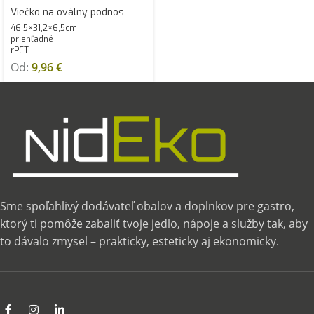
Viečko na oválny podnos
46,5×31,2×6,5cm
priehľadné
rPET
Od:
9,96
€
Sme spoľahlivý dodávateľ obalov a doplnkov pre gastro,
ktorý ti pomôže zabaliť tvoje jedlo, nápoje a služby tak, aby
to dávalo zmysel – prakticky, esteticky aj ekonomicky.