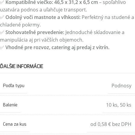
✅
Kompatibilné viečko:
46,5 x 31,2 x 6,5 cm
– spoľahlivo
uzatvára podnos a uľahčuje transport.
✅
Odolný voči mastnote a vlhkosti:
Perfektný na studené a
chladené pokrmy.
✅
Stohovateľné prevedenie:
Jednoduché skladovanie a
manipulácia aj pri väčších objemoch.
✅
Vhodné pre rozvoz, catering aj predaj z vitrín.
ĎALŠIE INFORMÁCIE
Podnosy
Podľa typu
10 ks
,
50 ks
Balenie
od 0,58 € bez DPH
Cena za kus