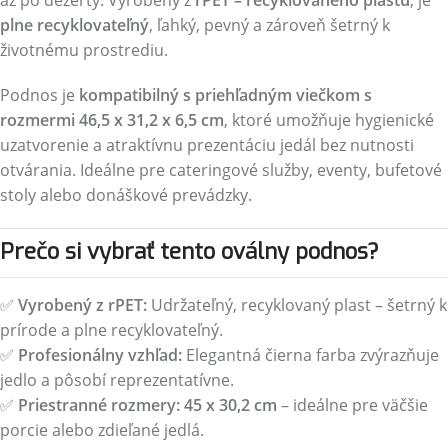
až po dezerty. Vyrobený z
rPET – recyklovaného plastu
, je
plne recyklovateľný
, ľahký, pevný a zároveň šetrný k
životnému prostrediu.
Podnos je
kompatibilný s priehľadným viečkom s
rozmermi 46,5 x 31,2 x 6,5 cm
, ktoré umožňuje hygienické
uzatvorenie a atraktívnu prezentáciu jedál bez nutnosti
otvárania. Ideálne pre cateringové služby, eventy, bufetové
stoly alebo donáškové prevádzky.
Prečo si vybrať tento oválny podnos?
✅
Vyrobený z rPET:
Udržateľný, recyklovaný plast – šetrný k
prírode a plne recyklovateľný.
✅
Profesionálny vzhľad:
Elegantná čierna farba zvýrazňuje
jedlo a pôsobí reprezentatívne.
✅
Priestranné rozmery:
45 x 30,2 cm
– ideálne pre väčšie
porcie alebo zdieľané jedlá.