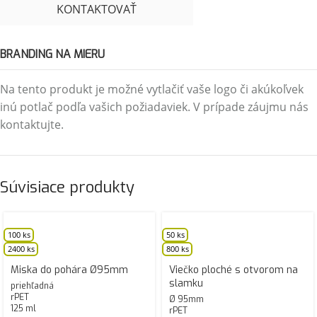
KONTAKTOVAŤ
BRANDING NA MIERU
Na tento produkt je možné vytlačiť vaše logo či akúkoľvek
inú potlač podľa vašich požiadaviek. V prípade záujmu nás
kontaktujte.
Súvisiace produkty
100 ks
50 ks
2400 ks
800 ks
Miska do pohára Ø95mm
Viečko ploché s otvorom na
slamku
priehľadná
rPET
Ø 95mm
125 ml
rPET