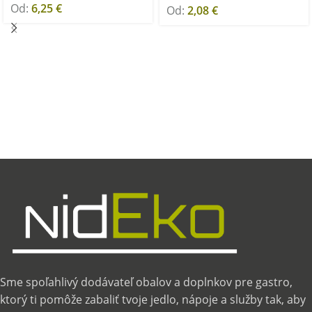
Od:
6,25
€
Od:
2,08
€
Sme spoľahlivý dodávateľ obalov a doplnkov pre gastro,
ktorý ti pomôže zabaliť tvoje jedlo, nápoje a služby tak, aby