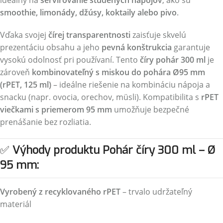
ideálny na
servírovanie studených nápojov
, ako sú
smoothie, limonády, džúsy, koktaily alebo pivo
.
Vďaka svojej
čírej transparentnosti
zaisťuje skvelú
prezentáciu obsahu a jeho
pevná konštrukcia
garantuje
vysokú odolnosť pri používaní. Tento
číry pohár 300 ml
je
zároveň
kombinovateľný s miskou do pohára Ø95 mm
(rPET, 125 ml)
– ideálne riešenie na kombináciu nápoja a
snacku (napr. ovocia, orechov, müsli). Kompatibilita s
rPET
viečkami s priemerom 95 mm
umožňuje bezpečné
prenášanie bez rozliatia.
✅
Výhody produktu Pohár číry 300 ml – Ø
95 mm:
Vyrobený z recyklovaného rPET
– trvalo udržateľný
materiál