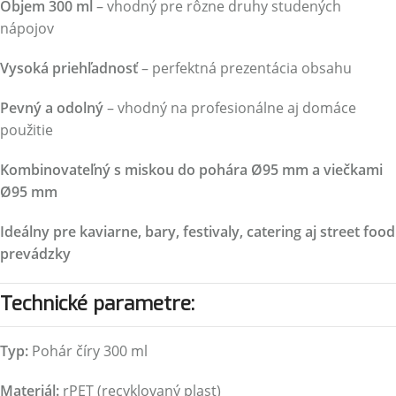
Objem 300 ml
– vhodný pre rôzne druhy studených
nápojov
Vysoká priehľadnosť
– perfektná prezentácia obsahu
Pevný a odolný
– vhodný na profesionálne aj domáce
použitie
Kombinovateľný s miskou do pohára Ø95 mm a viečkami
Ø95 mm
Ideálny pre kaviarne, bary, festivaly, catering aj street food
prevádzky
Technické parametre:
Typ:
Pohár číry 300 ml
Materiál:
rPET (recyklovaný plast)