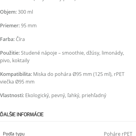
Objem:
300 ml
Priemer:
95 mm
Farba:
Číra
Použitie:
Studené nápoje – smoothie, džúsy, limonády,
pivo, koktaily
Kompatibilita:
Miska do pohára Ø95 mm (125 ml), rPET
viečka Ø95 mm
Vlastnosti:
Ekologický, pevný, ľahký, priehľadný
ĎALŠIE INFORMÁCIE
Poháre rPET
Podľa typu