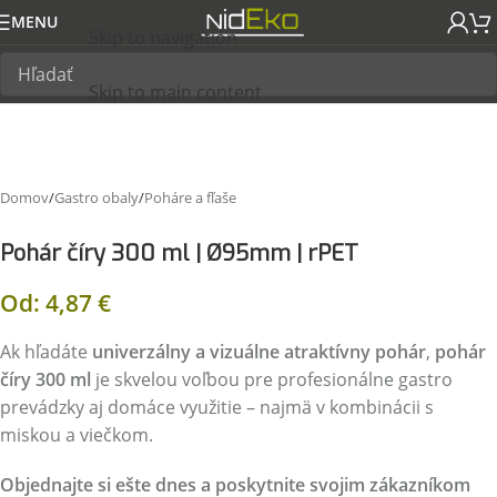
MENU
Skip to navigation
Skip to main content
Domov
/
Gastro obaly
/
Poháre a fľaše
Pohár číry 300 ml | Ø95mm | rPET
Od:
4,87
€
Ak hľadáte
univerzálny a vizuálne atraktívny pohár
,
pohár
číry 300 ml
je skvelou voľbou pre profesionálne gastro
prevádzky aj domáce využitie – najmä v kombinácii s
miskou a viečkom.
Objednajte si ešte dnes a poskytnite svojim zákazníkom