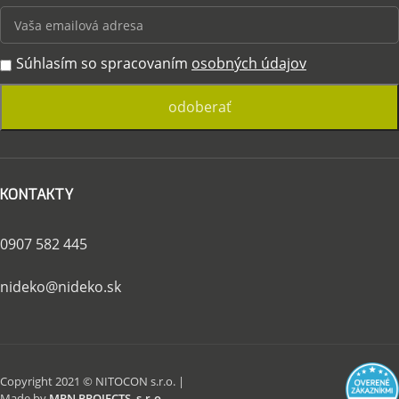
Súhlasím so spracovaním
osobných údajov
KONTAKTY
0907 582 445
nideko@nideko.sk
Copyright 2021 © NITOCON s.r.o. |
Made by
MRN PROJECTS, s.r.o.
.