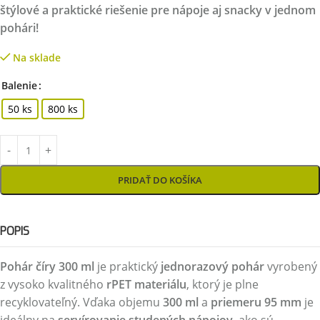
štýlové a praktické riešenie pre nápoje aj snacky v jednom
pohári!
Na sklade
Balenie
50 ks
800 ks
PRIDAŤ DO KOŠÍKA
POPIS
Pohár číry 300 ml
je praktický
jednorazový pohár
vyrobený
z vysoko kvalitného
rPET materiálu
, ktorý je plne
recyklovateľný. Vďaka objemu
300 ml
a
priemeru 95 mm
je