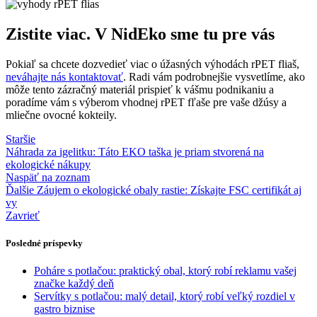
Zistite viac. V NidEko sme tu pre vás
Pokiaľ sa chcete dozvedieť viac o úžasných výhodách rPET fliaš,
neváhajte nás kontaktovať
. Radi vám podrobnejšie vysvetlíme, ako
môže tento zázračný materiál prispieť k vášmu podnikaniu a
poradíme vám s výberom vhodnej rPET fľaše pre vaše džúsy a
mliečne ovocné kokteily.
Staršie
Náhrada za igelitku: Táto EKO taška je priam stvorená na
ekologické nákupy
Naspäť na zoznam
Ďalšie
Záujem o ekologické obaly rastie: Získajte FSC certifikát aj
vy
Zavrieť
Posledné príspevky
Poháre s potlačou: praktický obal, ktorý robí reklamu vašej
značke každý deň
Servítky s potlačou: malý detail, ktorý robí veľký rozdiel v
gastro biznise