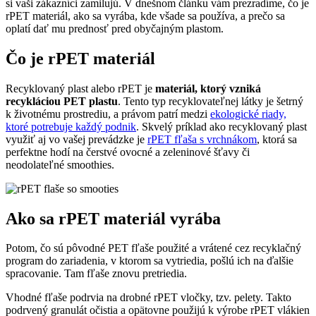
si vaši zákazníci zamilujú. V dnešnom článku vám prezradíme, čo je
rPET materiál, ako sa vyrába, kde všade sa používa, a prečo sa
oplatí dať mu prednosť pred obyčajným plastom.
Čo je rPET materiál
Recyklovaný plast alebo rPET je
materiál, ktorý vzniká
recykláciou PET plastu
. Tento typ recyklovateľnej látky je šetrný
k životnému prostrediu, a právom patrí medzi
ekologické riady,
ktoré potrebuje každý podnik
. Skvelý príklad ako recyklovaný plast
využiť aj vo vašej prevádzke je
rPET fľaša s vrchnákom
, ktorá sa
perfektne hodí na čerstvé ovocné a zeleninové šťavy či
neodolateľné smoothies.
Ako sa rPET materiál vyrába
Potom, čo sú pôvodné PET fľaše použité a vrátené cez recyklačný
program do zariadenia, v ktorom sa vytriedia, pošlú ich na ďalšie
spracovanie. Tam fľaše znovu pretriedia.
Vhodné fľaše podrvia na drobné rPET vločky, tzv. pelety. Takto
podrvený granulát očistia a opätovne použijú k výrobe rPET vlákien