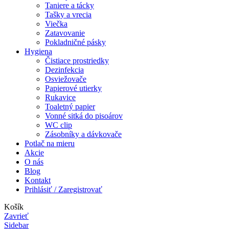
Taniere a tácky
Tašky a vrecia
Viečka
Zatavovanie
Pokladničné pásky
Hygiena
Čistiace prostriedky
Dezinfekcia
Osviežovače
Papierové utierky
Rukavice
Toaletný papier
Vonné sitká do pisoárov
WC clip
Zásobníky a dávkovače
Potlač na mieru
Akcie
O nás
Blog
Kontakt
Prihlásiť / Zaregistrovať
Košík
Zavrieť
Sidebar