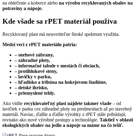
na oblečenie a koberce alebo
na výrobu recyklovaných obalov na
potraviny a nápoje.
Kde všade sa rPET materiál používa
Recyklovaný plast má neuveriteľne široké spektrum využitia.
Medzi veci z rPET materiálu patria:
– snehové zábrany,
– záhradné ploty,
– informačné tabule v mestách či obciach,
– protihlukové steny,
– lavičky v parku,
– hľadisko a tribúna na hokejovom štadióne,
– detské ihrisko,
– priemyslené tehly.
Ako vidíte
recyklovateľný plast nájdete takmer všade
–
od
lavičiek v parku cez záhradné ploty na predmestiach až po stavebný
materiál. Naviac, ďalšie a ďalšie výrobky z rPET stále pribúdajú,
rovnako ako nové výrobné postupy a technológie.
Taktiež v oblasti
ekologických obalov na jedlo a nápoje sa máme na čo tešiť.