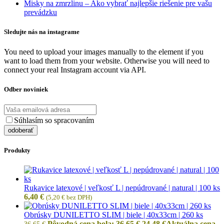
Misky na zmrzlinu – Ako vybrať najlepšie riešenie pre vašu
prevádzku
Sledujte nás na instagrame
You need to upload your images manually to the element if you
want to load them from your website. Otherwise you will need to
connect your real Instagram account via API.
Odber noviniek
Súhlasím so spracovaním
osobných údajov
Produkty
Rukavice latexové | veľkosť L | nepúdrované | natural | 100 ks
6,40
€
(
5,20
€
bez DPH)
Obrúsky DUNILETTO SLIM | biele | 40x33cm | 260 ks
Pôvodná cena bola: 36,65 €.
24,48
€
Aktuálna cena