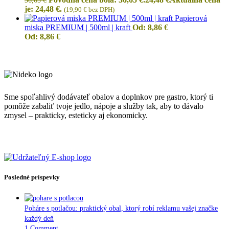
36,65
€
je: 24,48 €.
(
19,90
€
bez DPH)
Papierová
miska PREMIUM | 500ml | kraft
Od:
8,86
€
Od:
8,86
€
Sme spoľahlivý dodávateľ obalov a doplnkov pre gastro, ktorý ti
pomôže zabaliť tvoje jedlo, nápoje a služby tak, aby to dávalo
zmysel – prakticky, esteticky aj ekonomicky.
Posledné príspevky
Poháre s potlačou: praktický obal, ktorý robí reklamu vašej značke
každý deň
1 Comment