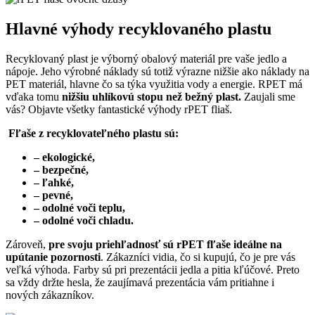
Hlavné výhody recyklovaného plastu
Recyklovaný plast je výborný obalový materiál pre vaše jedlo a
nápoje. Jeho výrobné náklady sú totiž výrazne nižšie ako náklady na
PET materiál, hlavne čo sa týka využitia vody a energie. RPET má
vďaka tomu
nižšiu uhlíkovú stopu než bežný plast.
Zaujali sme
vás?
Objavte všetky fantastické výhody rPET fliaš.
Fľaše z recyklovateľného plastu sú:
– ekologické,
– bezpečné,
– ľahké,
– pevné,
– odolné voči teplu,
– odolné voči chladu.
Zároveň,
pre svoju priehľadnosť sú rPET fľaše ideálne na
upútanie pozornosti
. Zákazníci vidia, čo si kupujú, čo je pre vás
veľká výhoda. Farby sú pri prezentácii jedla a pitia kľúčové. Preto
sa vždy držte hesla, že zaujímavá prezentácia vám pritiahne i
nových zákazníkov.