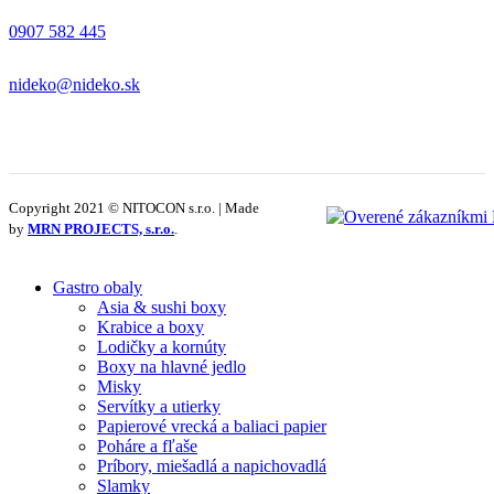
0907 582 445
nideko@nideko.sk
Copyright 2021 © NITOCON s.r.o. | Made
by
MRN PROJECTS, s.r.o.
.
Gastro obaly
Asia & sushi boxy
Krabice a boxy
Lodičky a kornúty
Boxy na hlavné jedlo
Misky
Servítky a utierky
Papierové vrecká a baliaci papier
Poháre a fľaše
Príbory, miešadlá a napichovadlá
Slamky