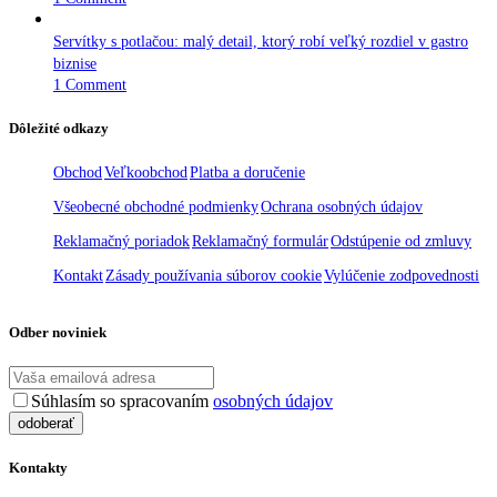
Servítky s potlačou: malý detail, ktorý robí veľký rozdiel v gastro
biznise
1 Comment
Dôležité odkazy
Obchod
Veľkoobchod
Platba a doručenie
Všeobecné obchodné podmienky
Ochrana osobných údajov
Reklamačný poriadok
Reklamačný formulár
Odstúpenie od zmluvy
Kontakt
Zásady používania súborov cookie
Vylúčenie zodpovednosti
Odber noviniek
Súhlasím so spracovaním
osobných údajov
Kontakty