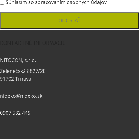
Súhlasím so spracovaním osobných údajov
KONTAKTNÉ INFORMÁCIE
NITOCON, s.r.o.
Zelenečská 8827/2E
91702 Trnava
nideko@nideko.sk
0907 582 445