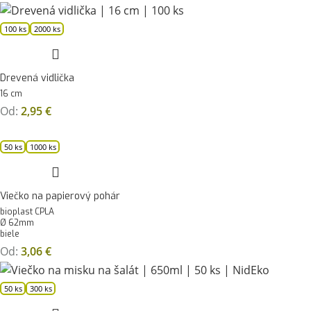
100 ks
2000 ks
Drevená vidlička
16 cm
Od:
2,95
€
50 ks
1000 ks
Viečko na papierový pohár
bioplast CPLA
Ø 62mm
biele
Od:
3,06
€
50 ks
300 ks