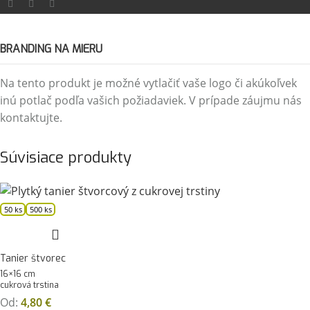
BRANDING NA MIERU
Na tento produkt je možné vytlačiť vaše logo či akúkoľvek
inú potlač podľa vašich požiadaviek. V prípade záujmu nás
kontaktujte.
Súvisiace produkty
50 ks
500 ks
Tanier štvorec
16×16 cm
cukrová trstina
Od:
4,80
€