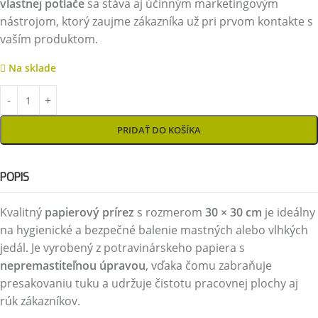
vlastnej potlače
sa stáva aj účinným marketingovým
nástrojom, ktorý zaujme zákazníka už pri prvom kontakte s
vaším produktom.
Na sklade
PRIDAŤ DO KOŠÍKA
POPIS
Kvalitný
papierový prírez
s rozmerom
30 × 30 cm
je ideálny
na hygienické a bezpečné balenie mastných alebo vlhkých
jedál. Je vyrobený z potravinárskeho papiera s
nepremastiteľnou úpravou
, vďaka čomu zabraňuje
presakovaniu tuku a udržuje čistotu pracovnej plochy aj
rúk zákazníkov.