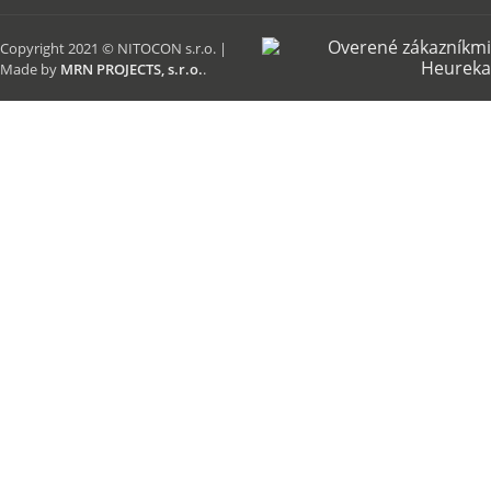
Copyright 2021 © NITOCON s.r.o. |
Made by
MRN PROJECTS, s.r.o.
.