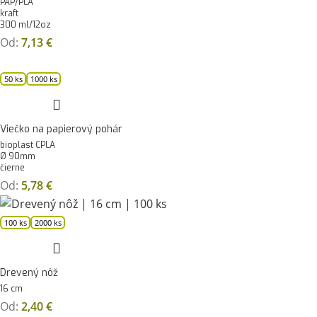
PAP/PLA
kraft
300 ml/12oz
Od:
7,13
€
50 ks
1000 ks
Viečko na papierový pohár
bioplast CPLA
Ø 90mm
čierne
Od:
5,78
€
100 ks
2000 ks
Drevený nôž
16 cm
Od:
2,40
€