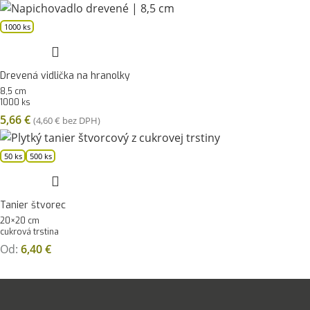
1000 ks
Drevená vidlička na hranolky
8,5 cm
1000 ks
5,66
€
(
4,60
€
bez DPH)
50 ks
500 ks
Tanier štvorec
20×20 cm
cukrová trstina
Od:
6,40
€