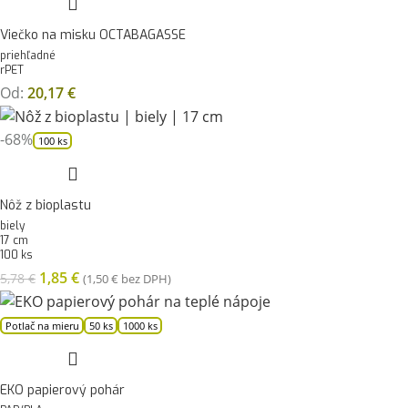
Viečko na misku OCTABAGASSE
priehľadné
rPET
Od:
20,17
€
-68%
100 ks
Nôž z bioplastu
biely
17 cm
100 ks
1,85
€
5,78
€
(
1,50
€
bez DPH)
Potlač na mieru
50 ks
1000 ks
EKO papierový pohár