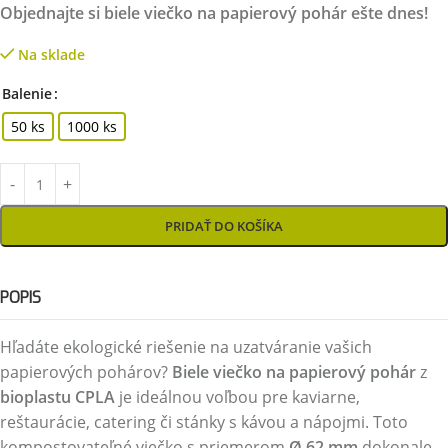
Objednajte si biele viečko na papierový pohár ešte dnes!
Na sklade
Balenie
50 ks
1000 ks
PRIDAŤ DO KOŠÍKA
POPIS
Hľadáte ekologické riešenie na uzatváranie vašich
papierových pohárov?
Biele viečko na papierový pohár
z
bioplastu CPLA
je ideálnou voľbou pre kaviarne,
reštaurácie, catering či stánky s kávou a nápojmi. Toto
kompostovateľné viečko s priemerom
Ø 62 mm
dokonale