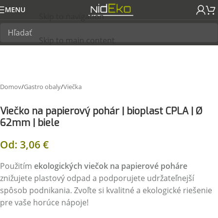
MENU
Skip to navigation
Skip to main content
Domov
/
Gastro obaly
/
Viečka
Viečko na papierový pohár | bioplast CPLA | Ø
62mm | biele
Od:
3,06
€
Použitím
ekologických viečok na papierové poháre
znižujete plastový odpad a podporujete udržateľnejší
spôsob podnikania. Zvoľte si kvalitné a ekologické riešenie
pre vaše horúce nápoje!