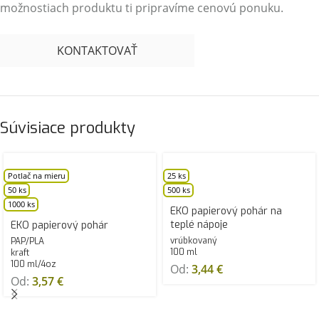
možnostiach produktu ti pripravíme cenovú ponuku.
KONTAKTOVAŤ
Súvisiace produkty
Potlač na mieru
25 ks
50 ks
500 ks
1000 ks
EKO papierový pohár na
teplé nápoje
EKO papierový pohár
vrúbkovaný
PAP/PLA
100 ml
kraft
100 ml/4oz
Od:
3,44
€
Od:
3,57
€