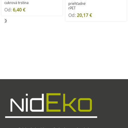
cukrová trstina
priehľadné
rPET
Od:
6,40
€
Od:
20,17
€