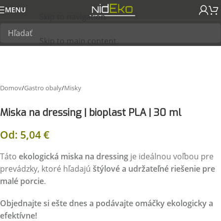
MENU
Skip to navigation
Skip to main content
Domov
/
Gastro obaly
/
Misky
Miska na dressing | bioplast PLA | 30 ml
Od:
5,04
€
Táto
ekologická miska na dressing
je ideálnou voľbou pre
prevádzky, ktoré hľadajú
štýlové a udržateľné riešenie pre
malé porcie
.
Objednajte si ešte dnes a podávajte omáčky ekologicky a
efektívne!