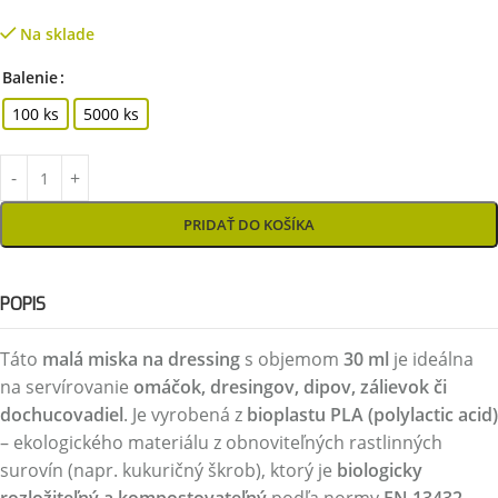
Na sklade
Balenie
100 ks
5000 ks
PRIDAŤ DO KOŠÍKA
POPIS
Táto
malá miska na dressing
s objemom
30 ml
je ideálna
na servírovanie
omáčok, dresingov, dipov, zálievok či
dochucovadiel
. Je vyrobená z
bioplastu PLA (polylactic acid)
– ekologického materiálu z obnoviteľných rastlinných
surovín (napr. kukuričný škrob), ktorý je
biologicky