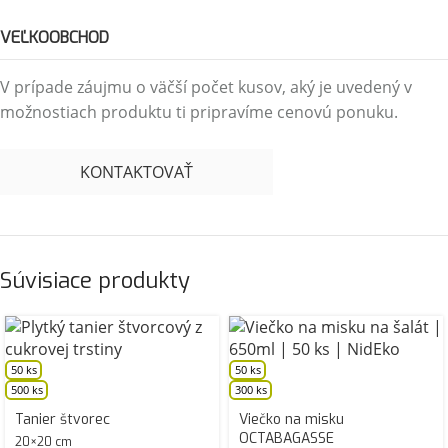
VEĽKOOBCHOD
V prípade záujmu o väčší počet kusov, aký je uvedený v
možnostiach produktu ti pripravíme cenovú ponuku.
KONTAKTOVAŤ
Súvisiace produkty
50 ks
50 ks
500 ks
300 ks
Tanier štvorec
Viečko na misku
OCTABAGASSE
20×20 cm