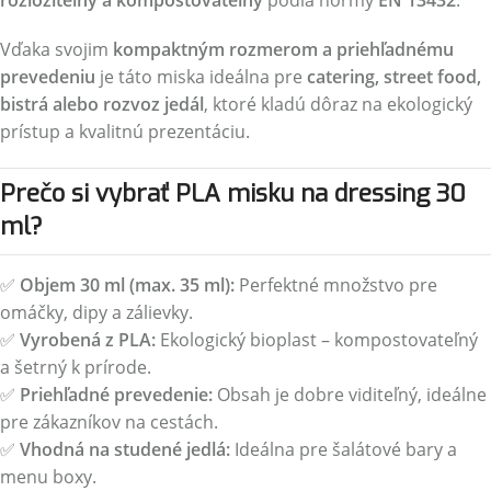
rozložiteľný a kompostovateľný
podľa normy
EN 13432
.
Vďaka svojim
kompaktným rozmerom a priehľadnému
prevedeniu
je táto miska ideálna pre
catering, street food,
bistrá alebo rozvoz jedál
, ktoré kladú dôraz na ekologický
prístup a kvalitnú prezentáciu.
Prečo si vybrať PLA misku na dressing 30
ml?
✅
Objem 30 ml (max. 35 ml):
Perfektné množstvo pre
omáčky, dipy a zálievky.
✅
Vyrobená z PLA:
Ekologický bioplast – kompostovateľný
a šetrný k prírode.
✅
Priehľadné prevedenie:
Obsah je dobre viditeľný, ideálne
pre zákazníkov na cestách.
✅
Vhodná na studené jedlá:
Ideálna pre šalátové bary a
menu boxy.