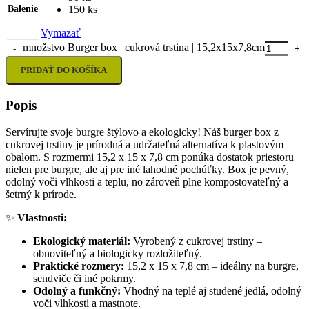
Balenie
150 ks
Vymazať
množstvo Burger box | cukrová trstina | 15,2x15x7,8cm
PRIDAŤ DO KOŠÍKA
Popis
Servírujte svoje burgre štýlovo a ekologicky! Náš burger box z
cukrovej trstiny je prírodná a udržateľná alternatíva k plastovým
obalom. S rozmermi 15,2 x 15 x 7,8 cm ponúka dostatok priestoru
nielen pre burgre, ale aj pre iné lahodné pochúťky. Box je pevný,
odolný voči vlhkosti a teplu, no zároveň plne kompostovateľný a
šetrný k prírode.
✨
Vlastnosti:
Ekologický materiál:
Vyrobený z cukrovej trstiny –
obnoviteľný a biologicky rozložiteľný.
Praktické rozmery:
15,2 x 15 x 7,8 cm – ideálny na burgre,
sendviče či iné pokrmy.
Odolný a funkčný:
Vhodný na teplé aj studené jedlá, odolný
voči vlhkosti a mastnote.