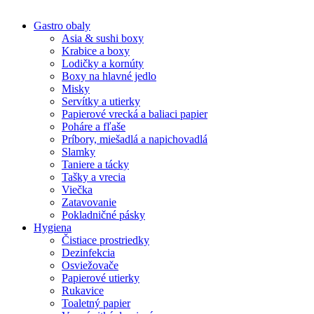
Gastro obaly
Asia & sushi boxy
Krabice a boxy
Lodičky a kornúty
Boxy na hlavné jedlo
Misky
Servítky a utierky
Papierové vrecká a baliaci papier
Poháre a fľaše
Príbory, miešadlá a napichovadlá
Slamky
Taniere a tácky
Tašky a vrecia
Viečka
Zatavovanie
Pokladničné pásky
Hygiena
Čistiace prostriedky
Dezinfekcia
Osviežovače
Papierové utierky
Rukavice
Toaletný papier