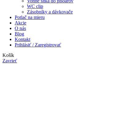
Vonné sitká do pisoárov
WC clip
Zásobníky a dávkovače
Potlač na mieru
Akcie
O nás
Blog
Kontakt
Prihlásiť / Zaregistrovať
Košík
Zavrieť