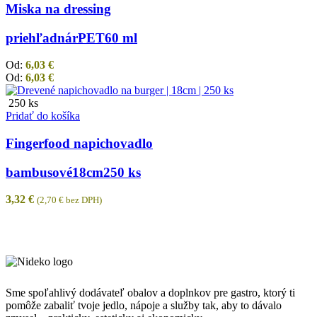
Miska na dressing
priehľadná
rPET
60 ml
Od:
6,03
€
Od:
6,03
€
250 ks
Pridať do košíka
Fingerfood napichovadlo
bambusové
18cm
250 ks
3,32
€
(
2,70
€
bez DPH)
Sme spoľahlivý dodávateľ obalov a doplnkov pre gastro, ktorý ti
pomôže zabaliť tvoje jedlo, nápoje a služby tak, aby to dávalo