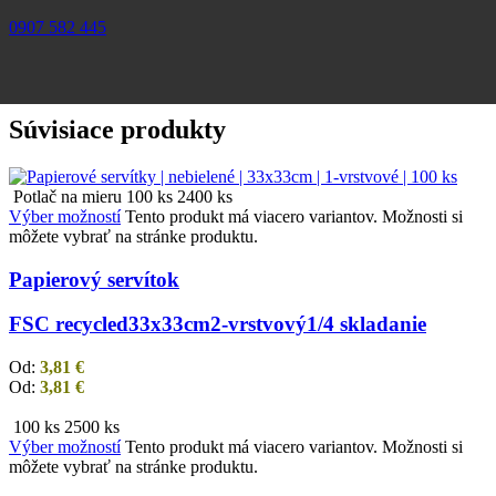
0907 582 445
Súvisiace produkty
Potlač na mieru
100 ks
2400 ks
Výber možností
Tento produkt má viacero variantov. Možnosti si
môžete vybrať na stránke produktu.
Papierový servítok
FSC recycled
33x33cm
2-vrstvový
1/4 skladanie
Od:
3,81
€
Od:
3,81
€
100 ks
2500 ks
Výber možností
Tento produkt má viacero variantov. Možnosti si
môžete vybrať na stránke produktu.