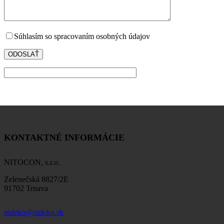
Súhlasím so spracovaním osobných údajov
KONTAKTNÉ INFORMÁCIE
NITOCON, s.r.o.
Zelenečská 8827/2E
91702 Trnava
nideko@nideko.sk