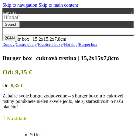
Skip to navigation
Skip to main content
MENU
Search
Domov
/
Gastro obaly
/
Krabice a boxy
/
Hot-dog/Burger box
Burger box | cukrová trstina | 15,2x15x7,8cm
Od:
9,35
€
Od:
9,35
€
Zabaľte svoje burgre zodpovedne – s burger boxom z cukrovej
trstiny ponúknete nielen skvelé jedlo, ale aj starostlivosť o našu
planétu!
Na sklade
50 ks