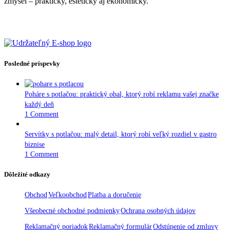
zmysel – prakticky, esteticky aj ekonomicky.
Posledné príspevky
Poháre s potlačou: praktický obal, ktorý robí reklamu vašej značke
každý deň
1 Comment
Servítky s potlačou: malý detail, ktorý robí veľký rozdiel v gastro
biznise
1 Comment
Dôležité odkazy
Obchod
Veľkoobchod
Platba a doručenie
Všeobecné obchodné podmienky
Ochrana osobných údajov
Reklamačný poriadok
Reklamačný formulár
Odstúpenie od zmluvy