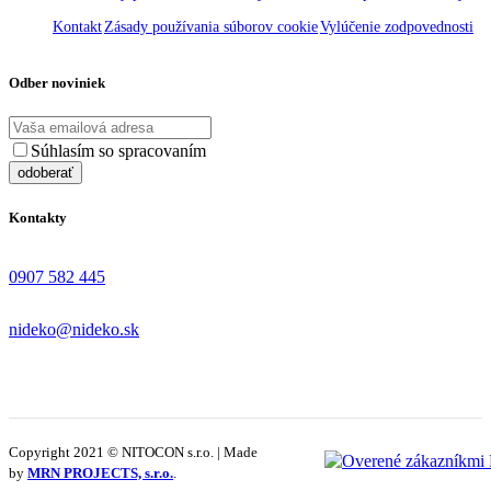
Kontakt
Zásady používania súborov cookie
Vylúčenie zodpovednosti
Odber noviniek
Súhlasím so spracovaním
osobných údajov
Kontakty
0907 582 445
nideko@nideko.sk
Copyright 2021 © NITOCON s.r.o. | Made
by
MRN PROJECTS, s.r.o.
.