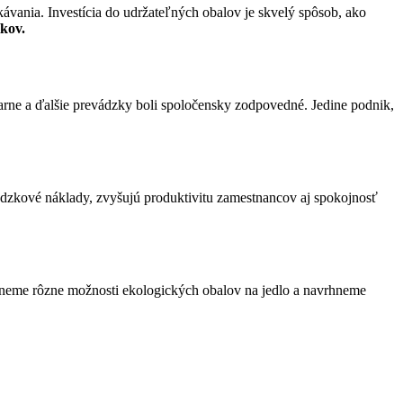
akávania. Investícia do udržateľných obalov je skvelý spôsob, ako
íkov.
viarne a ďalšie prevádzky boli spoločensky zodpovedné. Jedine podnik,
vádzkové náklady, zvyšujú produktivitu zamestnancov aj spokojnosť
neme rôzne možnosti ekologických obalov na jedlo a navrhneme