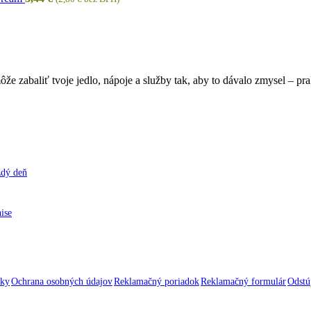
e zabaliť tvoje jedlo, nápoje a služby tak, aby to dávalo zmysel – pra
ždý deň
nise
nky
Ochrana osobných údajov
Reklamačný poriadok
Reklamačný formulár
Odstú