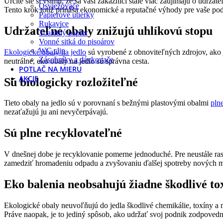
Určite ste si všimli, že sa vaši zákazníci stále viac zaujímajú o udrž
Osviežovače
Tento krok totiž prináša ekonomické a reputačné výhody pre vaše podni
Papierové utierky
Rukavice
Udržateľné obaly znižujú uhlíkovú stopu
Toaletný papier
Vonné sitká do pisoárov
WC clip
Ekologické obaly na jedlo
sú vyrobené z obnoviteľných zdrojov, ako 
Zásobníky a dávkovače
neutrálne, eko obaly na jedlo sú správna cesta.
POTLAČ NA MIERU
AKCIE
Sú biologicky rozložiteľné
Tieto obaly na jedlo sú v porovnaní s bežnými plastovými obalmi
pln
nezaťažujú ju ani nevyčerpávajú.
Sú plne recyklovateľné
V dnešnej dobe je recyklovanie pomerne jednoduché. Pre neustále ra
zamedziť hromadeniu odpadu a zvyšovaniu ďalšej spotreby nových ma
Eko balenia neobsahujú žiadne škodlivé to
Ekologické obaly neuvoľňujú do jedla škodlivé chemikálie, toxíny a m
Práve naopak, je to jediný spôsob, ako udržať svoj podnik zodpoved