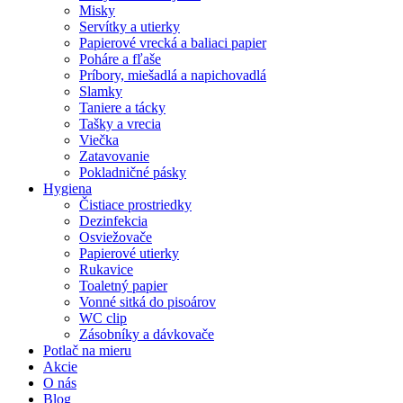
Misky
Servítky a utierky
Papierové vrecká a baliaci papier
Poháre a fľaše
Príbory, miešadlá a napichovadlá
Slamky
Taniere a tácky
Tašky a vrecia
Viečka
Zatavovanie
Pokladničné pásky
Hygiena
Čistiace prostriedky
Dezinfekcia
Osviežovače
Papierové utierky
Rukavice
Toaletný papier
Vonné sitká do pisoárov
WC clip
Zásobníky a dávkovače
Potlač na mieru
Akcie
O nás
Blog