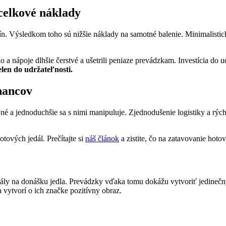
 celkové náklady
n. Výsledkom toho sú nižšie náklady na samotné balenie. Minimalistick
lo a nápoje dlhšie čerstvé a ušetrili peniaze prevádzkam. Investícia d
ielen do udržateľnosti.
nancov
é a jednoduchšie sa s nimi manipuluje. Zjednodušenie logistiky a rýchl
tových jedál. Prečítajte si
náš článok
a zistite, čo na zatavovanie hoto
iály na donášku jedla. Prevádzky vďaka tomu dokážu vytvoriť jedinečný 
 vytvorí o ich značke pozitívny obraz.