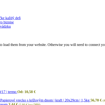
ačke každý deň
ro biznise
revádzku
to load them from your website. Otherwise you will need to connect yo
/17 | termo
Od:
10,58
€
Papierové vrecko s krížovým dnom | kraft | 20x29cm | 1,5kg
56,70
€
(
Dream
3,44
€
(
2,80
€
bez DPH)