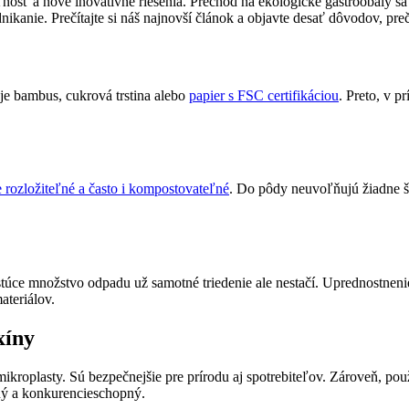
ateľnosť a nové inovatívne riešenia. Prechod na ekologické gastroobaly 
kanie. Prečítajte si náš najnovší článok a objavte desať dôvodov, preč
je bambus, cukrová trstina alebo
papier s FSC certifikáciou
. Preto, v p
e rozložiteľné a často i kompostovateľné
. Do pôdy neuvoľňujú žiadne šk
stúce množstvo odpadu už samotné triedenie ale nestačí. Uprednostne
teriálov.
xíny
ikroplasty. Sú bezpečnejšie pre prírodu aj spotrebiteľov. Zároveň, po
ný a konkurencieschopný.