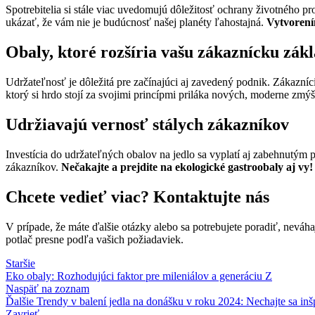
Spotrebitelia si stále viac uvedomujú dôležitosť ochrany životného pr
ukázať, že vám nie je budúcnosť našej planéty ľahostajná.
Vytvorení
Obaly, ktoré rozšíria vašu zákaznícku zák
Udržateľnosť je dôležitá pre začínajúci aj zavedený podnik. Zákazníc
ktorý si hrdo stojí za svojimi princípmi priláka nových, moderne zmý
Udržiavajú vernosť stálych zákazníkov
Investícia do udržateľných obalov na jedlo sa vyplatí aj zabehnutým
zákazníkov.
Nečakajte a prejdite na ekologické gastroobaly aj vy!
Chcete vedieť viac? Kontaktujte nás
V prípade, že máte ďalšie otázky alebo sa potrebujete poradiť, neváha
potlač presne podľa vašich požiadaviek.
Staršie
Eko obaly: Rozhodujúci faktor pre mileniálov a generáciu Z
Naspäť na zoznam
Ďalšie
Trendy v balení jedla na donášku v roku 2024: Nechajte sa inš
Zavrieť