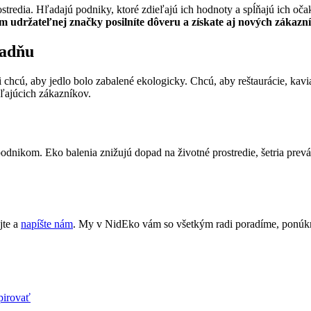
ostredia. Hľadajú podniky, ktoré zdieľajú ich hodnoty a spĺňajú ich oč
m udržateľnej značky posilníte dôveru a získate aj nových zákazn
ladňu
i chcú, aby jedlo bolo zabalené ekologicky. Chcú, aby reštaurácie, ka
šľajúcich zákazníkov.
 podnikom. Eko balenia znižujú dopad na životné prostredie, šetria pre
jte a
napíšte nám
. My v NidEko vám so všetkým radi poradíme, ponúk
pirovať