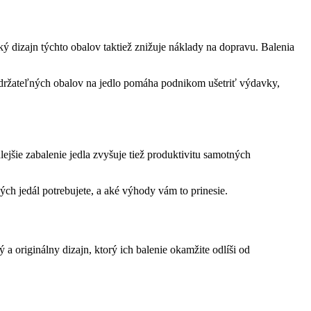
ý dizajn týchto obalov taktiež znižuje náklady na dopravu. Balenia
o udržateľných obalov na jedlo pomáha podnikom ušetriť výdavky,
ejšie zabalenie jedla zvyšuje tiež produktivitu samotných
vých jedál potrebujete, a aké výhody vám to prinesie.
a originálny dizajn, ktorý ich balenie okamžite odlíši od