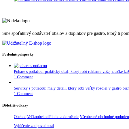
Sme spoľahlivý dodávateľ obalov a doplnkov pre gastro, ktorý ti pomôž
Posledné príspevky
Poháre s potlačou: praktický obal, ktorý robí reklamu vašej značke ka
1 Comment
Servítky s potlačou: malý detail, ktorý robí veľký rozdiel v gastro biz
1 Comment
Dôležité odkazy
Obchod
Veľkoobchod
Platba a doručenie
Všeobecné obchodné podmie
Vylúčenie zodpovednosti