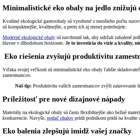
Minimalistické eko obaly na jedlo znižujú
Kvalitné ekologické gastroobaly sú vyrobené z menšieho počtu suroví
sú kompaktnejšie, kvalitnejšie, a preto ich aj menej potrebujete.
Moderné ekologické obaly
sú navrhnuté tak, aby udržali zabalené jed
hlavne v dlhodobom horizonte.
Je to investícia do vízie a kvality, n
Eko riešenia zvyšujú produktivitu zamest
Vďaka svojej veľkosti sú minimalistické eko obaly ľahšie skladovateľn
zamestnancov.
Náš tip:
Produktivitu vašich zamestnancov zvýši zatavovanie ho
Príležitosť pre nové dizajnové nápady
Materiály na ekologické obaly sú často flexibilnejšie ako bežné mater
konkurencie. Navyše,
potlač obalov
pridá podnikom pridá na kvalite a
Eko balenia zlepšujú imidž vašej značky