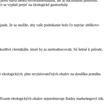
sa preto stáva nielen environmentálnou, ale aj obchodnou potrebou.
o sa vyplatí prejsť na ekologické gastroobaly.
rípade, že sa snažíte, aby vaše podnikanie bolo čo najviac uhlíkovo
odlivé chemikálie, ktoré by ju znehodnocovali. Sú šetrné k prírode,
nie ekologických, plne recyklovateľných obalov na donášku pomáha
užívanie ekologických obalov nepredstavuje žiadny marketingový trik.