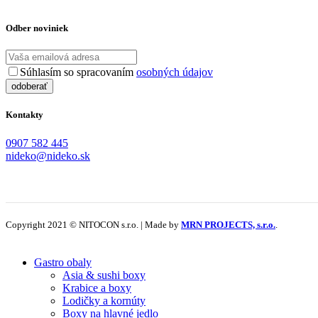
Odber noviniek
Súhlasím so spracovaním
osobných údajov
Kontakty
0907 582 445
nideko@nideko.sk
Copyright 2021 © NITOCON s.r.o. | Made by
MRN PROJECTS, s.r.o.
.
Gastro obaly
Asia & sushi boxy
Krabice a boxy
Lodičky a kornúty
Boxy na hlavné jedlo