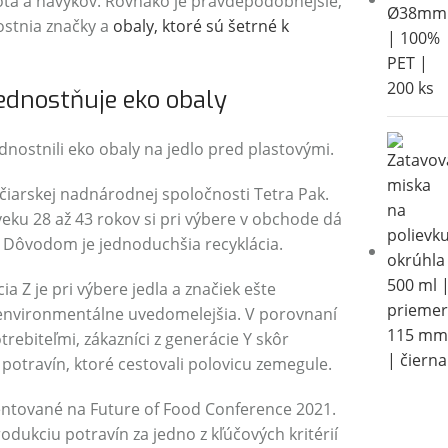
vota a návykov. Rovnako je pravdepodobnejšie,
ostnia značky a
obaly, ktoré sú šetrné k
rednostňuje eko obaly
dnostnili eko obaly na jedlo pred plastovými.
čiarskej nadnárodnej spoločnosti Tetra Pak.
eku 28 až 43 rokov si pri výbere v obchode dá
. Dôvodom je jednoduchšia recyklácia.
a Z je pri výbere jedla a značiek ešte
 environmentálne uvedomelejšia. V porovnaní
trebiteľmi, zákazníci z generácie Y skôr
otravín, ktoré cestovali polovicu zemegule.
ntované na Future of Food Conference 2021.
rodukciu potravín za jedno z kľúčových kritérií