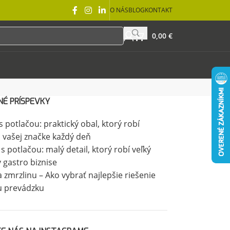
O NÁS
BLOG
KONTAKT
0,00
€
NÉ PRÍSPEVKY
 potlačou: praktický obal, ktorý robí
 vašej značke každý deň
 s potlačou: malý detail, ktorý robí veľký
v gastro biznise
 zmrzlinu – Ako vybrať najlepšie riešenie
u prevádzku