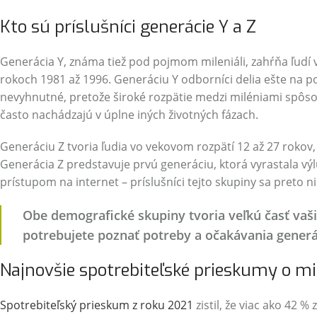
Kto sú príslušníci generácie Y a Z
Generácia Y, známa tiež pod pojmom mileniáli, zahŕňa ľudí
rokoch 1981 až 1996. Generáciu Y odborníci delia ešte na po
nevyhnutné, pretože široké rozpätie medzi miléniami spôsobu
často nachádzajú v úplne iných životných fázach.
Generáciu Z tvoria ľudia vo vekovom rozpätí 12 až 27 rokov, 
Generácia Z predstavuje prvú generáciu, ktorá vyrastala v
prístupom na internet – príslušníci tejto skupiny sa preto n
Obe demografické skupiny tvoria veľkú časť vaš
potrebujete poznať potreby a očakávania generác
Najnovšie spotrebiteľské prieskumy o mil
Spotrebiteľský prieskum z roku 2021
zistil, že viac ako 42 