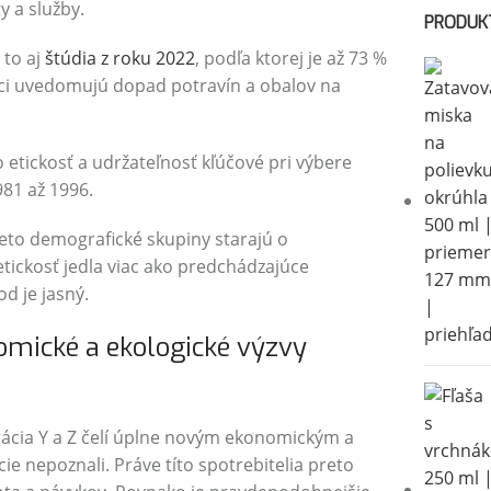
 a služby.
PRODUK
 to aj
štúdia z roku 2022
, podľa ktorej je až 73 %
níci uvedomujú dopad potravín a obalov na
 etickosť a udržateľnosť kľúčové pri výbere
981 až 1996.
ieto demografické skupiny starajú o
etickosť jedla viac ako predchádzajúce
d je jasný.
mické a ekologické výzvy
ácia Y a Z čelí úplne novým ekonomickým a
 nepoznali. Práve títo spotrebitelia preto