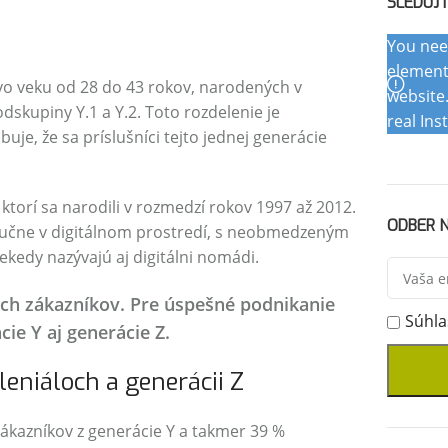
SLEDUJ
You nee
element
 vo veku od 28 do 43 rokov, narodených v
website
dskupiny Y.1 a Y.2. Toto rozdelenie je
real Ins
je, že sa príslušníci tejto jednej generácie
ktorí sa narodili v rozmedzí rokov 1997 až 2012.
ODBER N
ýlučne v digitálnom prostredí, s neobmedzeným
iekedy nazývajú aj digitálni nomádi.
ich zákazníkov. Pre úspešné podnikanie
Súhla
ie Y aj generácie Z.
eniáloch a generácii Z
% zákazníkov z generácie Y a takmer 39 %