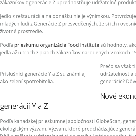
zákazníkov z generácie Z uprednostňuje udržateľné produkty
Jedlo z reštaurácií a na donášku nie je výnimkou. Potvrdzuje
mladých ľudí z Generácie Z presvedčených, že si ich roves
životné prostredie.
Podľa
prieskumu organizácie Food Institute
sú hodnoty, ako
jedla až u troch z piatich zákazníkov narodených v rokoch 1
Prečo sa však t
Príslušníci generácie Y a Z sú známi aj
udržateľnosť a 
ako zelení spotrebitelia.
generácie? Dôvo
Nové ekono
generácií Y a Z
Podľa kanadskej prieskumnej spoločnosti GlobeScan, gener
ekologickým výzvam. Výzvam, ktoré predchádzajúce generácie