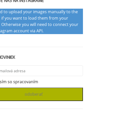
TE NÁS NA INSTAGRAME
d to upload your images manually to the
 if you want to load them from your
. Otherwise you will need to connect your
tagram account via API.
OVINIEK
sím so spracovaním
osobných údajov