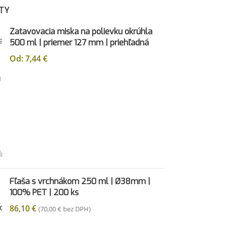
TY
Zatavovacia miska na polievku okrúhla
500 ml | priemer 127 mm | priehľadná
Od:
7,44
€
Fľaša s vrchnákom 250 ml | Ø38mm |
100% PET | 200 ks
86,10
€
(
70,00
€
bez DPH)