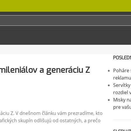
POSLED
mileniálov a generáciu Z
Poháre s
reklamu
Servítky
rozdiel 
Misky na
pre vaš
eráciu Z. V dnešnom článku vám prezradíme, kto
rafických skupín odlišujú od ostatných, a prečo