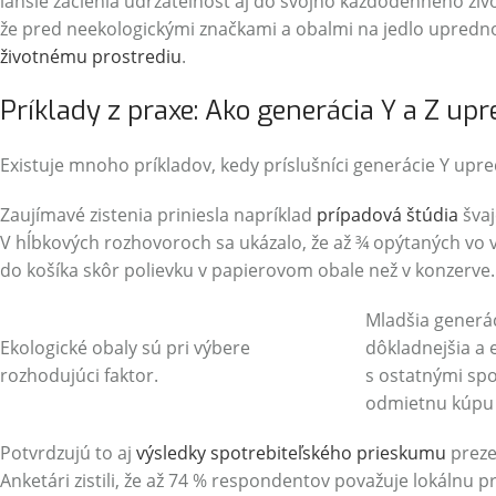
ľahšie začlenia udržateľnosť aj do svojho každodenného ži
že pred neekologickými značkami a obalmi na jedlo upredn
životnému prostrediu
.
Príklady z praxe: Ako generácia Y a Z up
Existuje mnoho príkladov, kedy príslušníci generácie Y upre
Zaujímavé zistenia priniesla napríklad
prípadová štúdia
švaj
V hĺbkových rozhovoroch sa ukázalo, že až ¾ opýtaných vo v
do košíka skôr polievku v papierovom obale než v konzerve
Mladšia generáci
Ekologické obaly sú pri výbere
dôkladnejšia a
rozhodujúci faktor.
s ostatnými spo
odmietnu kúpu p
Potvrdzujú to aj
výsledky spotrebiteľského prieskumu
preze
Anketári zistili, že až 74 % respondentov považuje lokálnu p