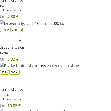
Tanier štvorec
16×16 cm
cukrová trstina
Od:
4,80
€
100 ks
2000 ks
Drevená lyžica
16 cm
Od:
3,32
€
50 ks
500 ks
Tanier štvorec
26×26 cm
cukrová trstina
Od:
10,85
€