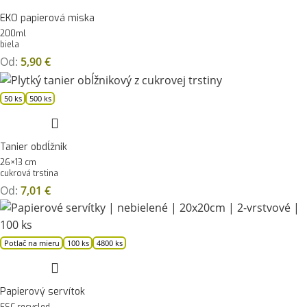
EKO papierová miska
200ml
biela
Od:
5,90
€
50 ks
500 ks
Tanier obdĺžnik
26×13 cm
cukrová trstina
Od:
7,01
€
Potlač na mieru
100 ks
4800 ks
Papierový servítok
FSC recycled