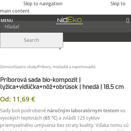
Skip to navigation
Skip to
main content
MENU
Search
Domov
/
Gastro obaly
/
Príbory, miešadlá a napichovadlá
Príborová sada bio-kompozit |
lyžica+vidlička+nôž+obrúsok | hnedá | 18,5 cm
Od:
11,69
€
Sady boli podrobené
náročným laboratórnym testom
vo
vysokých teplotách (
65 °C
) a zvládli 125 cyklov
priemyselného umývania bez straty kvality. Vďaka tomu sú