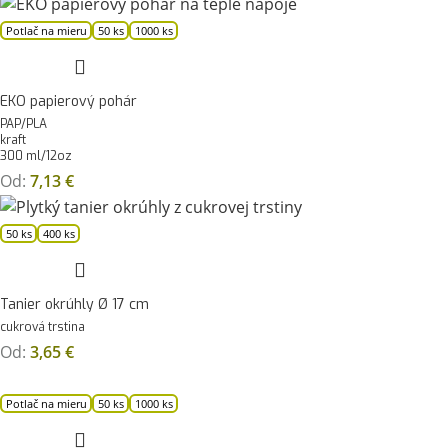
Potlač na mieru
50 ks
1000 ks
EKO papierový pohár
PAP/PLA
kraft
300 ml/12oz
Od:
7,13
€
50 ks
400 ks
Tanier okrúhly Ø 17 cm
cukrová trstina
Od:
3,65
€
Potlač na mieru
50 ks
1000 ks