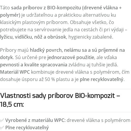
Táto
sada príborov z BIO-kompozitu (drevené vlákna +
polymér)
je udržateľnou a praktickou alternatívou ku
klasickým plastovým príborom. Obsahuje všetko, čo
potrebujete na servírovanie jedla na cestách či pri výdaji –
lyžicu, vidličku, nôž a obrúsok
, hygienicky zabalené.
Príbory majú
hladký povrch, nelámu sa a sú príjemné na
dotyk
. Sú určené pre
jednorazové použitie
, ale vďaka
pevnosti a kvalite spracovania
zvládnu aj tuhšie jedlá.
Materiál WPC
kombinuje drevené vlákna s polymérom, čím
dosahuje úsporu až 50 % plastu a je
plne recyklovateľný
.
Vlastnosti sady príborov BIO-kompozit –
18,5 cm:
✅
Vyrobené z materiálu WPC:
drevené vlákna s polymérom
✅
Plne recyklovateľný