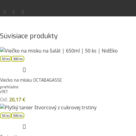
Súvisiace produkty
50 ks
300 ks
Viečko na misku OCTABAGASSE
priehľadné
rPET
Od:
20,17
€
50 ks
500 ks