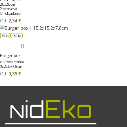
20x20cm
2-vrstvový
1/4 skladanie
Od:
2,34
€
50 ks
150 ks
Burger box
cukrová trstina
15,2x15x7,8cm
Od:
9,35
€