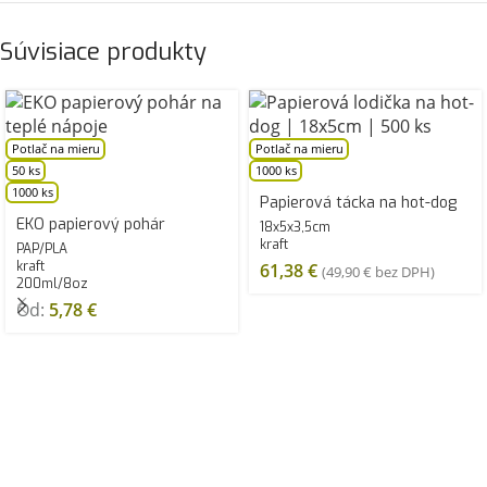
Súvisiace produkty
Potlač na mieru
Potlač na mieru
50 ks
1000 ks
1000 ks
Papierová tácka na hot-dog
EKO papierový pohár
18x5x3,5cm
kraft
PAP/PLA
kraft
61,38
€
(
49,90
€
bez DPH)
200ml/8oz
Od:
5,78
€