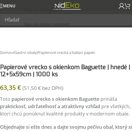
MENU
Skip to navigation
Skip to main content
Domov
/
Gastro obaly
/
Papierové vrecká a baliaci papier
Papierové vrecko s okienkom Baguette | hnedé |
12+5x59cm | 1000 ks
63,35
€
(
51,50
€
bez DPH)
Toto
papierové vrecko s okienkom Baguette
prináša
praktickosť, udržateľnosť a atraktívny vzhľad
pre všetkých,
ktorí chcú ponúknuť kvalitné produkty v modernom obale.
Objednajte si ešte dnes a dajte svojmu pečivu obal, ktorý si