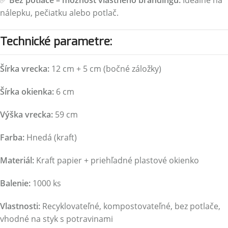
✅
Bez potlače – možnosť vlastného brandingu:
Ideálne na
nálepku, pečiatku alebo potlač.
Technické parametre:
Šírka vrecka:
12 cm + 5 cm (bočné záložky)
Šírka okienka:
6 cm
Výška vrecka:
59 cm
Farba:
Hnedá (kraft)
Materiál:
Kraft papier + priehľadné plastové okienko
Balenie:
1000 ks
Vlastnosti:
Recyklovateľné, kompostovateľné, bez potlače,
vhodné na styk s potravinami