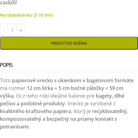
zaslúži!
Na objednávku (3-10 dní)
PRIDAŤ DO KOŠÍKA
POPIS
Toto
papierové vrecko s okienkom v bagetovom formáte
má rozmer
12 cm šírka + 5 cm bočné záložky × 59 cm
výška
, čo z neho robí ideálne balenie pre
bagety, dlhé
pečivo a podobné produkty
. Vrecko je vyrobené z
kvalitného kraftového papiera
, ktorý je
recyklovateľný,
kompostovateľný a bezpečný na priamy kontakt s
potravinami
.