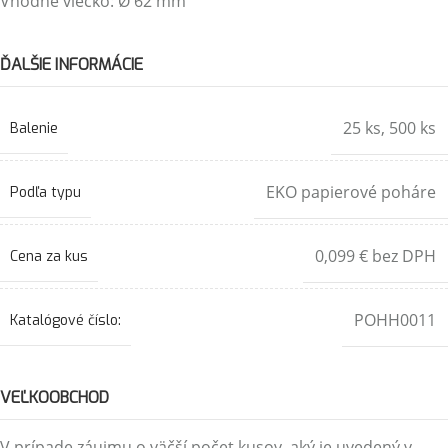
Vhodné viečko: Ø 62 mm
ĎALŠIE INFORMÁCIE
25 ks
,
500 ks
Balenie
EKO papierové poháre
Podľa typu
0,099 € bez DPH
Cena za kus
POHH0011
Katalógové číslo:
VEĽKOOBCHOD
V prípade záujmu o väčší počet kusov, aký je uvedený v