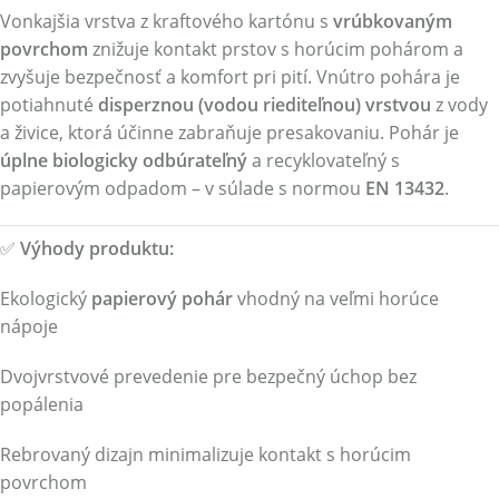
Vonkajšia vrstva z kraftového kartónu s
vrúbkovaným
povrchom
znižuje kontakt prstov s horúcim pohárom a
zvyšuje bezpečnosť a komfort pri pití. Vnútro pohára je
potiahnuté
disperznou (vodou riediteľnou) vrstvou
z vody
a živice, ktorá účinne zabraňuje presakovaniu. Pohár je
úplne biologicky odbúrateľný
a recyklovateľný s
papierovým odpadom – v súlade s normou
EN 13432
.
✅
Výhody produktu:
Ekologický
papierový pohár
vhodný na veľmi horúce
nápoje
Dvojvrstvové prevedenie pre bezpečný úchop bez
popálenia
Rebrovaný dizajn minimalizuje kontakt s horúcim
povrchom