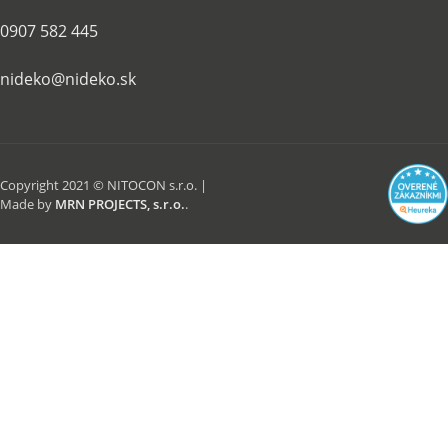
0907 582 445
nideko@nideko.sk
Copyright 2021 © NITOCON s.r.o. |
Made by
MRN PROJECTS, s.r.o.
.