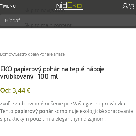
MENU
Skip to navigation
Skip to main content
Domov
/
Gastro obaly
/
Poháre a fľaše
EKO papierový pohár na teplé nápoje |
vrúbkovaný | 100 ml
Od:
3,44
€
Zvoľte zodpovedné riešenie pre Vašu gastro prevádzku.
Tento
papierový pohár
kombinuje ekologické spracovanie
s praktickým použitím a elegantným dizajnom.