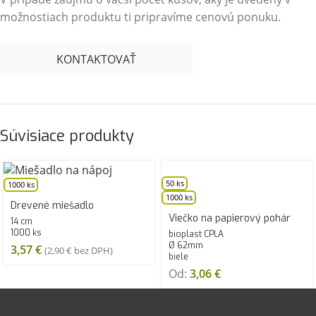
možnostiach produktu ti pripravíme cenovú ponuku.
KONTAKTOVAŤ
Súvisiace produkty
50 ks
1000 ks
1000 ks
Drevené miešadlo
Viečko na papierový pohár
14 cm
1000 ks
bioplast CPLA
Ø 62mm
3,57
€
(
2,90
€
bez DPH)
biele
Od:
3,06
€