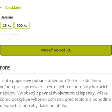
Na sklade
Balenie
25 ks
500 ks
PRIDAŤ DO KOŠÍKA
POPIS
Tento
papierový pohár
s objemom 100 ml je ideálnou
voľbou pre espresso, ristretto alebo ochutnávky horúcich
nápojov. Vyrobený z
pevnej dvojvrstvovej lepenky
, vďaka
čomu poskytuje výbornú ochranu pred teplom a pohodlné
držanie bez potreby ďalšieho obalu.