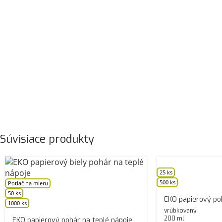
Súvisiace produkty
25 ks
500 ks
Potlač na mieru
50 ks
EKO papierový po
1000 ks
vrúbkovaný
200 ml
EKO papierový pohár na teplé nápoje