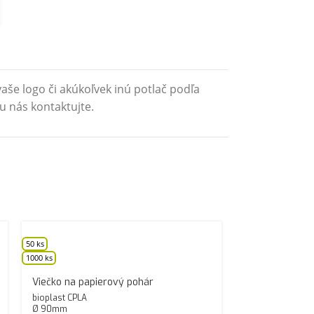
aše logo či akúkoľvek inú potlač podľa
u nás kontaktujte.
50 ks
1000 ks
Viečko na papierový pohár
bioplast CPLA
Ø 90mm