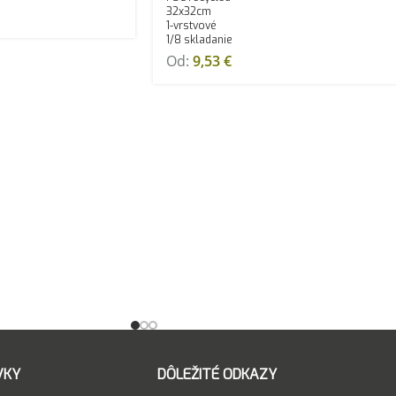
32x32cm
1-vrstvové
1/8 skladanie
Od:
9,53
€
VKY
DÔLEŽITÉ ODKAZY