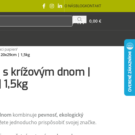
O NÁS
BLOG
KONTAKT
0,00
€
aci papier
/
 20x29cm | 1,5kg
 s krížovým dnom |
 1,5kg
 dnom
kombinuje
pevnosť, ekologický
ôžete jednoducho prispôsobiť svojej značke.