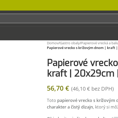
Domov
/
Gastro obaly
/
Papierové vrecká a bali
Papierové vrecko s krížovým dnom | kraft |
Papierové vrecko
kraft | 20x29cm |
56,70
€
(
46,10
€
bez DPH)
Toto
papierové vrecko s krížovým
charakter a čistý dizajn
, ktorý si m