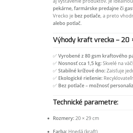
aj vystavenie produktov. Je ideálno
pekárne, farmárske predajne či ga
Vrecko je
bez potlače
, a preto vho
alebo potlač
.
Výhody kraft vrecka – 20 ×
✅
Vyrobené z 80 gsm kraftového pa
✅
Nosnosť cca 1,5 kg:
Skvelé na väč
✅
Stabilné krížové dno:
Zaisťuje je
✅
Ekologické riešenie:
Recyklovateľ
✅
Bez potlače – možnosť personaliz
Technické parametre:
Rozmery:
20 × 29 cm
Farba:
Hnedá (kraft)