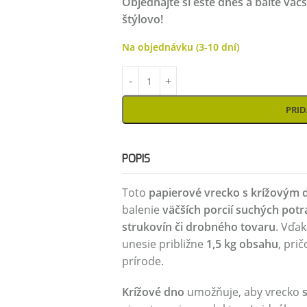
Objednajte si ešte dnes a balte vä
štýlovo!
Na objednávku (3-10 dní)
PRID
POPIS
Toto
papierové vrecko s krížovým
balenie
väčších porcií suchých potra
strukovín či drobného tovaru
. Vďa
unesie približne
1,5 kg obsahu
, pri
prírode.
Krížové dno
umožňuje, aby vrecko