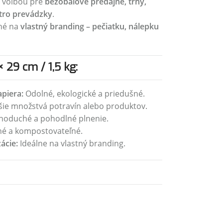
u voľbou pre
bezobalové predajne, trhy,
stro prevádzky
.
dné na
vlastný branding – pečiatku, nálepku
 29 cm / 1,5 kg:
piera:
Odolné, ekologické a priedušné.
šie množstvá potravín alebo produktov.
dnoduché a pohodlné plnenie.
né a kompostovateľné.
ácie:
Ideálne na vlastný branding.