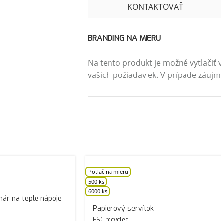
KONTAKTOVAŤ
BRANDING NA MIERU
Na tento produkt je možné vytlačiť v
vašich požiadaviek. V prípade záujm
Potlač na mieru
500 ks
6000 ks
hár na teplé nápoje
Papierový servítok
FSC recycled