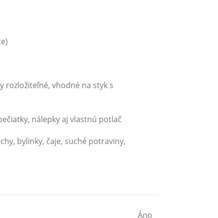
ce)
y rozložiteľné, vhodné na styk s
čiatky, nálepky aj vlastnú potlač
hy, bylinky, čaje, suché potraviny,
Áno