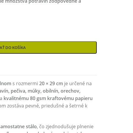
čšie množstvá potravín zodpovedne a
AŤ DO KOŠÍKA
 dnom
s rozmermi
20 × 29 cm
je určené na
vín, pečiva, múky, obilnín, orechov,
ka
kvalitnému 80 gsm kraftovému papieru
čom zostáva pevné, priedušné a šetrné k
samostatne stálo
, čo zjednodušuje plnenie