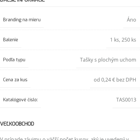
Áno
Branding na mieru
1 ks
,
250 ks
Balenie
Tašky s plochým uchom
Podľa typu
od 0,24 € bez DPH
Cena za kus
TAS0013
Katalógové číslo:
VEĽKOOBCHOD
V prípade záujmu o väčší počet kusov, aký je uvedený v