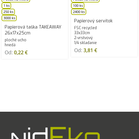
1 ks
100 ks
250 ks
2400 ks
3000 ks
Papierový servítok
Papierová taška TAKEAWAY
FSC recycled
26x17x25cm
33x33cm
2-vrstvový
ploché ucho
1/4 skladanie
hnedá
Od:
3,81
€
Od:
0,22
€