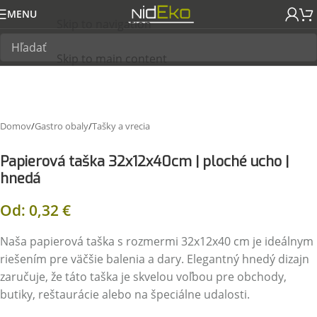
MENU
Skip to navigation
Skip to main content
Domov
/
Gastro obaly
/
Tašky a vrecia
Papierová taška 32x12x40cm | ploché ucho |
hnedá
Od:
0,32
€
Naša papierová taška s rozmermi 32x12x40 cm je ideálnym
riešením pre väčšie balenia a dary. Elegantný hnedý dizajn
zaručuje, že táto taška je skvelou voľbou pre obchody,
butiky, reštaurácie alebo na špeciálne udalosti.