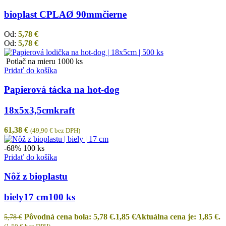
bioplast CPLA
Ø 90mm
čierne
Od:
5,78
€
Od:
5,78
€
Potlač na mieru
1000 ks
Pridať do košíka
Papierová tácka na hot-dog
18x5x3,5cm
kraft
61,38
€
(
49,90
€
bez DPH)
-68%
100 ks
Pridať do košíka
Nôž z bioplastu
biely
17 cm
100 ks
Pôvodná cena bola: 5,78 €.
1,85
€
Aktuálna cena je: 1,85 €.
5,78
€