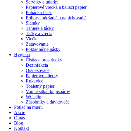
Servítky a utierky
Papierové vrecká a baliaci papier
Poháre a fľaše
Príbory, miešadlá a napichovadlá
Slamky
Taniere a tácky
Tašky a vrecia
Viečka
Zatavovanie
Pokladničné pásky
Hygiena
Čistiace prostriedky
Dezinfekcia
Osviežovače
Papierové utierky
Rukavice
Toaletný papier
Vonné sitká do pisoárov
WC clip
Zásobníky a dávkovače
Potlač na mieru
Akcie
O nás
Blog
Kontakt