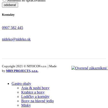
Súhlasím so spracovaním
osobných údajov
Kontakty
0907 582 445
nideko@nideko.sk
Copyright 2021 © NITOCON s.r.o. | Made
by
MRN PROJECTS, s.r.o.
.
Gastro obaly
Asia & sushi boxy
Krabice a boxy
Lodičky a kornúty
Boxy na hlavné jedlo
Misky