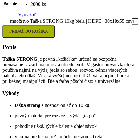
Balenie
2000 ks
Vymazať
množstvo Taška STRONG 10kg biela | HDPE | 30x18x55 cm
PRIDAŤ DO KOŠÍKA
Popis
Taška STRONG
je pevná „košieľka“ určená na bezpečné
prenášanie ťažších nákupov a objednávok. V gastro prevádzkach sa
používa najmä na výdaj jedla so sebou, rozvoz, odnos viacerých
balení alebo fliaš. Vďaka vyššej nosnosti drží tvar a nepretrhne sa
pri bežnej manipulácii. Biela farba pôsobí čisto a univerzálne.
Výhody
taška strong
s nosnosťou až do 10 kg
pevný materiál pre rozvoz a výdaj „to go“
pohodlné ušká, rýchle balenie objednávok
vhodná pre bistrá, reštaurácie, pekárne aj retail