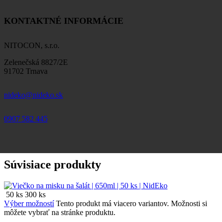
KONTAKTNÉ INFORMÁCIE
NITOCON, s.r.o.
Zelenečská 8827/2E
91702 Trnava
nideko@nideko.sk
0907 582 445
Súvisiace produkty
50 ks
300 ks
Výber možností
Tento produkt má viacero variantov. Možnosti si
môžete vybrať na stránke produktu.