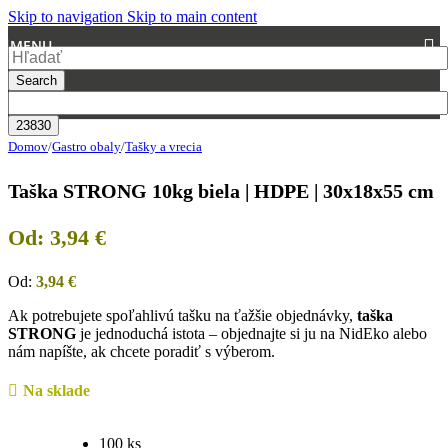
Skip to navigation
Skip to main content
MENU
Search
Domov
/
Gastro obaly
/
Tašky a vrecia
Taška STRONG 10kg biela | HDPE | 30x18x55 cm
Od:
3,94
€
Od:
3,94
€
Ak potrebujete spoľahlivú tašku na ťažšie objednávky,
taška
STRONG
je jednoduchá istota – objednajte si ju na NidEko alebo
nám napíšte, ak chcete poradiť s výberom.
Na sklade
100 ks