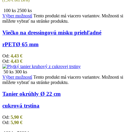
(
1,50
€
bez DPH)
100 ks
2500 ks
Výber možností
Tento produkt má viacero variantov. Možnosti si
môžete vybrať na stránke produktu.
Viečko na dressingovú misku priehľadné
rPET
Ø 65 mm
Od:
4,43
€
Od:
4,43
€
50 ks
300 ks
Výber možností
Tento produkt má viacero variantov. Možnosti si
môžete vybrať na stránke produktu.
Tanier okrúhly Ø 22 cm
cukrová trstina
Od:
5,90
€
Od:
5,90
€