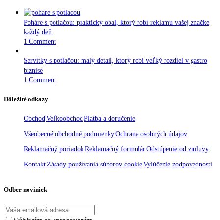
Poháre s potlačou: praktický obal, ktorý robí reklamu vašej značke
každý deň
1 Comment
Servítky s potlačou: malý detail, ktorý robí veľký rozdiel v gastro
biznise
1 Comment
Dôležité odkazy
Obchod
Veľkoobchod
Platba a doručenie
Všeobecné obchodné podmienky
Ochrana osobných údajov
Reklamačný poriadok
Reklamačný formulár
Odstúpenie od zmluvy
Kontakt
Zásady používania súborov cookie
Vylúčenie zodpovednosti
Odber noviniek