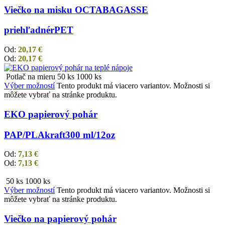
Viečko na misku OCTABAGASSE
priehľadné
rPET
Od:
20,17
€
Od:
20,17
€
Potlač na mieru
50 ks
1000 ks
Výber možností
Tento produkt má viacero variantov. Možnosti si
môžete vybrať na stránke produktu.
EKO papierový pohár
PAP/PLA
kraft
300 ml/12oz
Od:
7,13
€
Od:
7,13
€
50 ks
1000 ks
Výber možností
Tento produkt má viacero variantov. Možnosti si
môžete vybrať na stránke produktu.
Viečko na papierový pohár