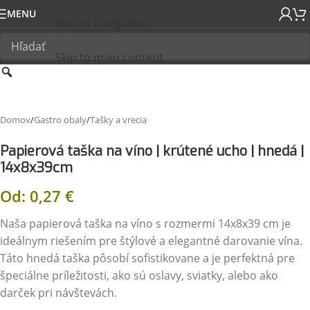
MENU
Skip to navigation
Skip to main content
Domov
/
Gastro obaly
/
Tašky a vrecia
Papierová taška na víno | krútené ucho | hnedá |
14x8x39cm
Od:
0,27
€
Naša papierová taška na víno s rozmermi 14x8x39 cm je
ideálnym riešením pre štýlové a elegantné darovanie vína.
Táto hnedá taška pôsobí sofistikovane a je perfektná pre
špeciálne príležitosti, ako sú oslavy, sviatky, alebo ako
darček pri návštevách.