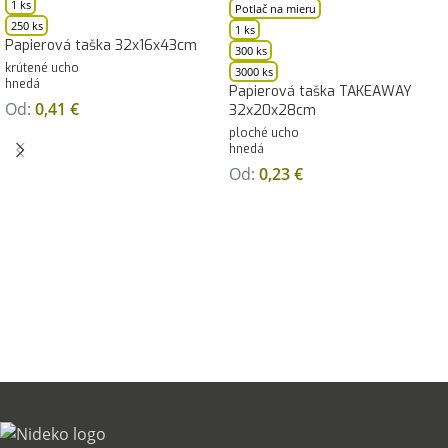
1 ks
Potlač na mieru
250 ks
1 ks
Papierová taška 32x16x43cm
300 ks
krútené ucho
3000 ks
hnedá
Papierová taška TAKEAWAY
Od:
0,41
€
32x20x28cm
ploché ucho
hnedá
Od:
0,23
€