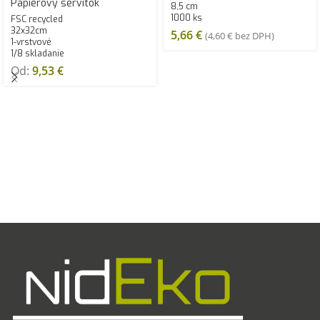
Papierový servítok
8,5 cm
1000 ks
FSC recycled
32x32cm
5,66
€
(
4,60
€
bez DPH)
1-vrstvové
1/8 skladanie
Od:
9,53
€