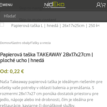
MENU
Skip to navigation
Skip to main content
Domov
/
Gastro obaly
/
Tašky a vrecia
Papierová taška TAKEAWAY 28x17x27cm |
ploché ucho | hnedá
Od:
0,22
€
Naša Takeaway papierová taška je ideálnym riešením pre
všetky vaše potreby v oblasti balenia a prenášania. S
rozmermi 28x17x27 cm ponúka dostatok priestoru pre
jedlo, nápoje alebo iné drobnosti, čím je ideálna pre
reštaurácie, kaviarne či donáškové služby.