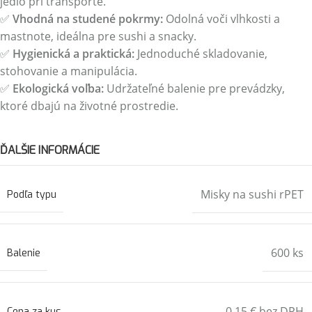
jedlo pri transporte.
✅
Vhodná na studené pokrmy:
Odolná voči vlhkosti a
mastnote, ideálna pre sushi a snacky.
✅
Hygienická a praktická:
Jednoduché skladovanie,
stohovanie a manipulácia.
✅
Ekologická voľba:
Udržateľné balenie pre prevádzky,
ktoré dbajú na životné prostredie.
ĎALŠIE INFORMÁCIE
Misky na sushi rPET
Podľa typu
600 ks
Balenie
0,15 € bez DPH
Cena za kus