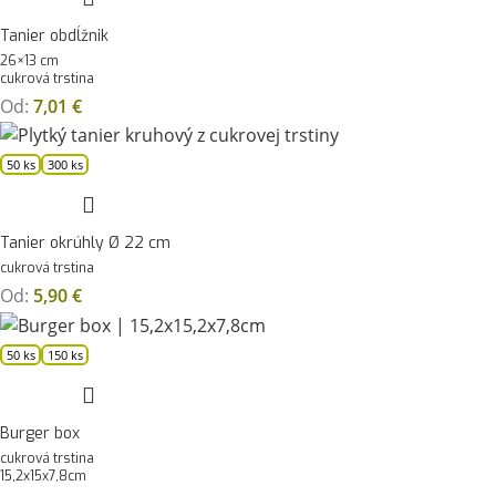
Tanier obdĺžnik
26×13 cm
cukrová trstina
Od:
7,01
€
50 ks
300 ks
Tanier okrúhly Ø 22 cm
cukrová trstina
Od:
5,90
€
50 ks
150 ks
Burger box
cukrová trstina
15,2x15x7,8cm