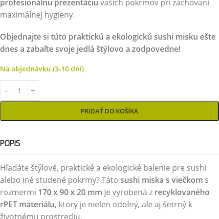
profesionálnu prezentáciu
vašich pokrmov pri zachovaní
maximálnej hygieny.
Objednajte si túto praktickú a ekologickú sushi misku ešte
dnes a zabaľte svoje jedlá štýlovo a zodpovedne!
Na objednávku (3-10 dní)
PRIDAŤ DO KOŠÍKA
POPIS
Hľadáte štýlové, praktické a ekologické balenie pre sushi
alebo iné studené pokrmy? Táto
sushi miska s viečkom
s
rozmermi
170 x 90 x 20 mm
je vyrobená z
recyklovaného
rPET materiálu
, ktorý je nielen odolný, ale aj šetrný k
životnému prostrediu.