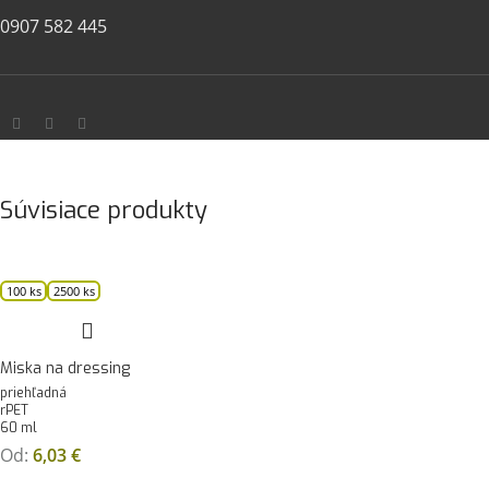
0907 582 445
Súvisiace produkty
100 ks
2500 ks
Miska na dressing
priehľadná
rPET
60 ml
Od:
6,03
€