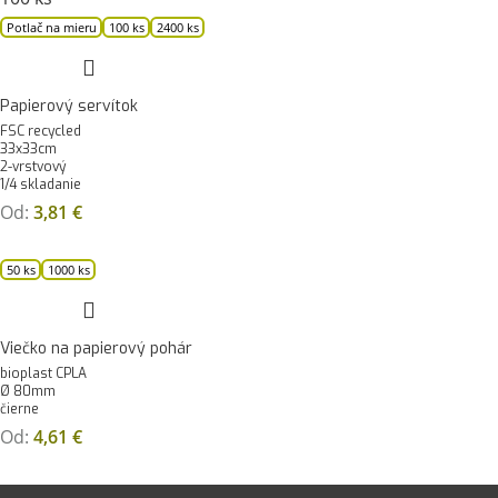
Potlač na mieru
100 ks
2400 ks
Papierový servítok
FSC recycled
33x33cm
2-vrstvový
1/4 skladanie
Od:
3,81
€
50 ks
1000 ks
Viečko na papierový pohár
bioplast CPLA
Ø 80mm
čierne
Od:
4,61
€