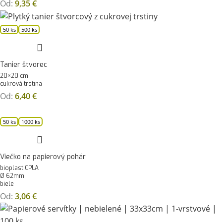
Od:
9,35
€
50 ks
500 ks
Tanier štvorec
20×20 cm
cukrová trstina
Od:
6,40
€
50 ks
1000 ks
Viečko na papierový pohár
bioplast CPLA
Ø 62mm
biele
Od:
3,06
€