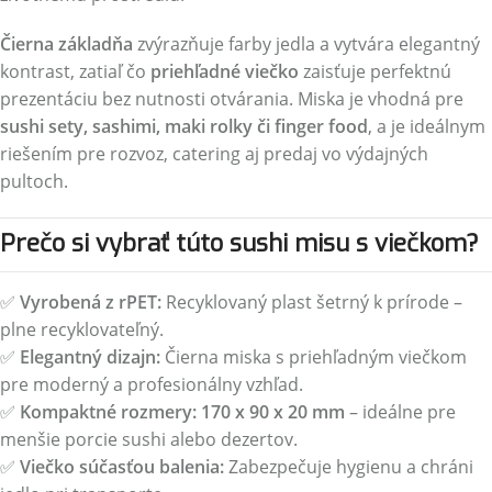
Čierna základňa
zvýrazňuje farby jedla a vytvára elegantný
kontrast, zatiaľ čo
priehľadné viečko
zaisťuje perfektnú
prezentáciu bez nutnosti otvárania. Miska je vhodná pre
sushi sety, sashimi, maki rolky či finger food
, a je ideálnym
riešením pre rozvoz, catering aj predaj vo výdajných
pultoch.
Prečo si vybrať túto sushi misu s viečkom?
✅
Vyrobená z rPET:
Recyklovaný plast šetrný k prírode –
plne recyklovateľný.
✅
Elegantný dizajn:
Čierna miska s priehľadným viečkom
pre moderný a profesionálny vzhľad.
✅
Kompaktné rozmery:
170 x 90 x 20 mm
– ideálne pre
menšie porcie sushi alebo dezertov.
✅
Viečko súčasťou balenia:
Zabezpečuje hygienu a chráni