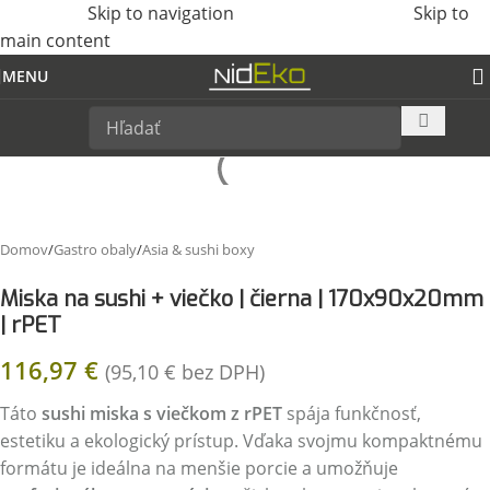
Skip to navigation
Skip to
main content
MENU
Domov
/
Gastro obaly
/
Asia & sushi boxy
Miska na sushi + viečko | čierna | 170x90x20mm
| rPET
116,97
€
(
95,10
€
bez DPH)
Táto
sushi miska s viečkom z rPET
spája funkčnosť,
estetiku a ekologický prístup. Vďaka svojmu kompaktnému
formátu je ideálna na menšie porcie a umožňuje