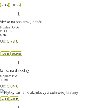
50 ks
1000 ks
Viečko na papierový pohár
bioplast CPLA
Ø 90mm
biele
Od:
5,78
€
100 ks
5000 ks
Miska na dressing
bioplast PLA
30 ml
Od:
5,04
€
50 ks
500 ks