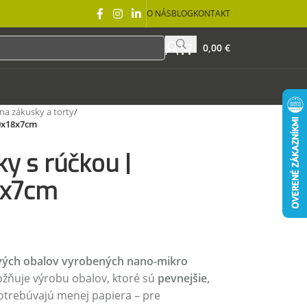
O NÁS
BLOG
KONTAKT
0,00
€
na zákusky a torty
/
20x18x7cm
ky s rúčkou |
8x7cm
vých obalov vyrobených nano-mikro
žňuje výrobu obalov, ktoré sú
pevnejšie,
otrebúvajú menej papiera – pre