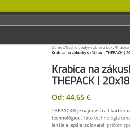
Domov
/
Gastro obaly
/
Krabice a boxy
/
Krabice 
Krabica na zákusky s rúčkou | THEPACK | 
Krabica na zákus
THEPACK | 20x1
Od:
44,65
€
THEPACK® je najnovší rad kartóno
technológiou.
Táto technológia umo
ľahšie a lepšie izolované
, pričom sp