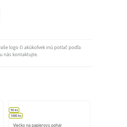
aše logo či akúkoľvek inú potlač podľa
u nás kontaktujte.
50 ks
1000 ks
Viečko na papierový pohár