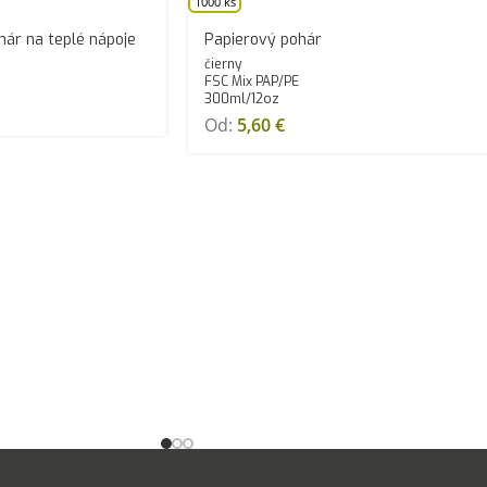
1000 ks
hár na teplé nápoje
Papierový pohár
čierny
FSC Mix PAP/PE
300ml/12oz
Od:
5,60
€