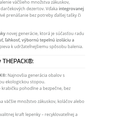
alenie väčšieho množstva zákuskov,
či darčekových dezertov. Vďaka
integrovanej
vé prenášanie bez potreby ďalšej tašky či
nky
novej generácie, ktorá je súčasťou radu
, ľahkosť, výbornú tepelnú izoláciu a
pieva k udržateľnejšiemu spôsobu balenia.
ky THEPACK®:
K®:
Najnovšia generácia obalov s
u ekologickou stopou.
 krabičku pohodlne a bezpečne, bez
na väčšie množstvo zákuskov, koláčov alebo
alitnej kraft lepenky – recyklovateľnej a