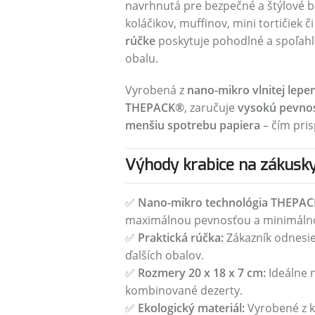
navrhnutá pre bezpečné a štýlové b
koláčikov, muffinov, mini tortičiek 
rúčke
poskytuje pohodlné a spoľahli
obalu.
Vyrobená z
nano-mikro vlnitej lepe
THEPACK®
, zaručuje
vysokú pevnosť
menšiu spotrebu papiera
– čím pris
Výhody krabice na zákus
✅
Nano-mikro technológia THEPAC
maximálnou pevnosťou a minimálno
✅
Praktická rúčka:
Zákazník odnesie
ďalších obalov.
✅
Rozmery 20 x 18 x 7 cm:
Ideálne 
kombinované dezerty.
✅
Ekologický materiál:
Vyrobené z kv