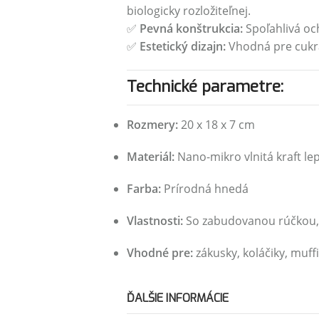
biologicky rozložiteľnej.
✅
Pevná konštrukcia:
Spoľahlivá oc
✅
Estetický dizajn:
Vhodná pre cukrár
Technické parametre:
Rozmery:
20 x 18 x 7 cm
Materiál:
Nano-mikro vlnitá kraft le
Farba:
Prírodná hnedá
Vlastnosti:
So zabudovanou rúčkou, o
Vhodné pre:
zákusky, koláčiky, muff
ĎALŠIE INFORMÁCIE