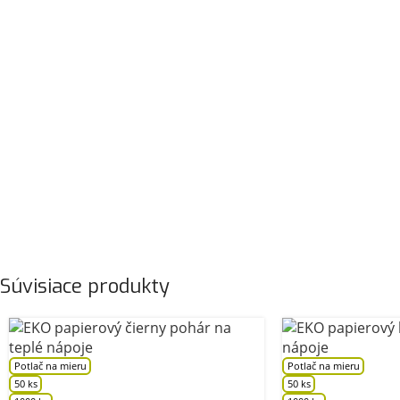
Súvisiace produkty
Potlač na mieru
Potlač na mieru
50 ks
50 ks