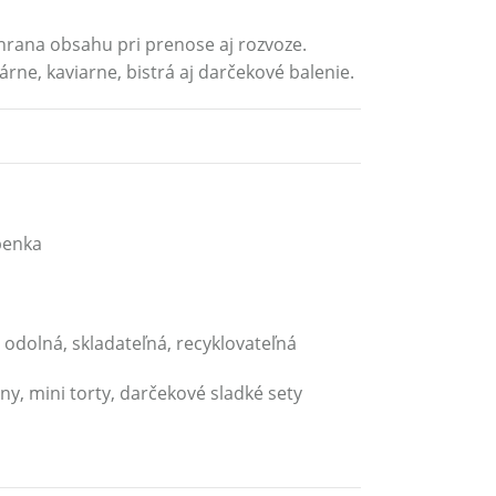
hrana obsahu pri prenose aj rozvoze.
ne, kaviarne, bistrá aj darčekové balenie.
penka
dolná, skladateľná, recyklovateľná
iny, mini torty, darčekové sladké sety