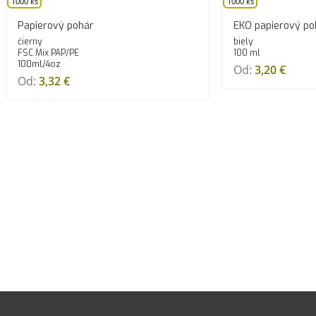
1000 ks
1000 ks
Papierový pohár
EKO papierový po
čierny
biely
FSC Mix PAP/PE
100 ml
100ml/4oz
Od:
3,20
€
Od:
3,32
€