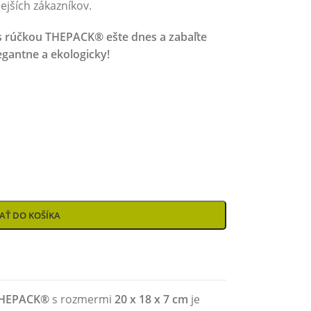
ejších zákazníkov.
 s rúčkou THEPACK® ešte dnes a zabaľte
egantne a ekologicky!
AŤ DO KOŠÍKA
 THEPACK®
s rozmermi
20 x 18 x 7 cm
je