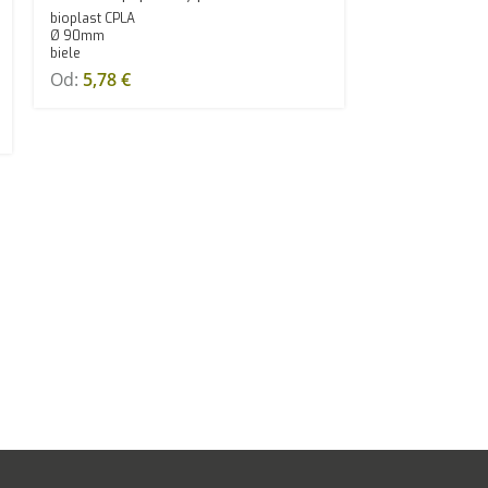
bioplast CPLA
Ø 90mm
biele
Od:
5,78
€
Potlač na mieru
50 ks
1000 ks
Papierový poh
čierny
FSC Mix PAP/PE
200ml/8oz
Od:
4,24
€