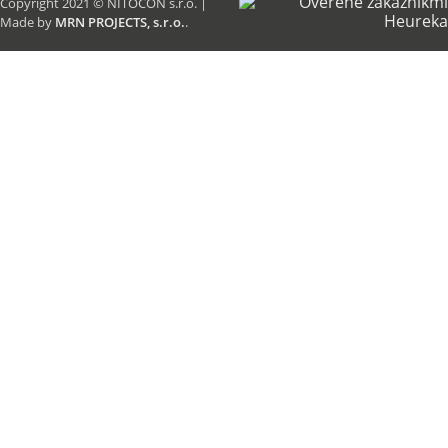
Copyright 2021 © NITOCON s.r.o. |
Made by
MRN PROJECTS, s.r.o.
.