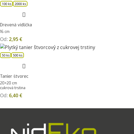
100 ks
2000 ks
Drevená vidlička
16 cm
Od:
2,95
€
50 ks
500 ks
Tanier štvorec
20×20 cm
cukrová trstina
Od:
6,40
€