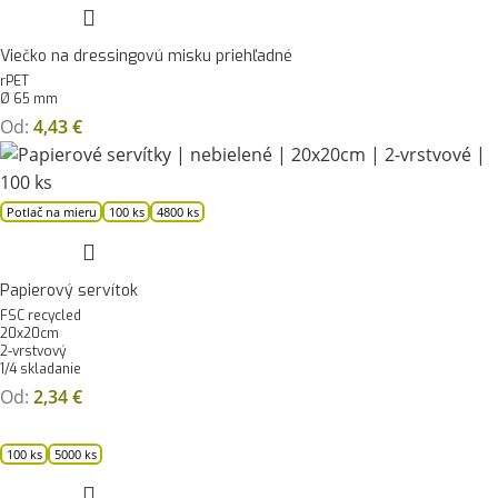
Viečko na dressingovú misku priehľadné
rPET
Ø 65 mm
Od:
4,43
€
Potlač na mieru
100 ks
4800 ks
Papierový servítok
FSC recycled
20x20cm
2-vrstvový
1/4 skladanie
Od:
2,34
€
100 ks
5000 ks