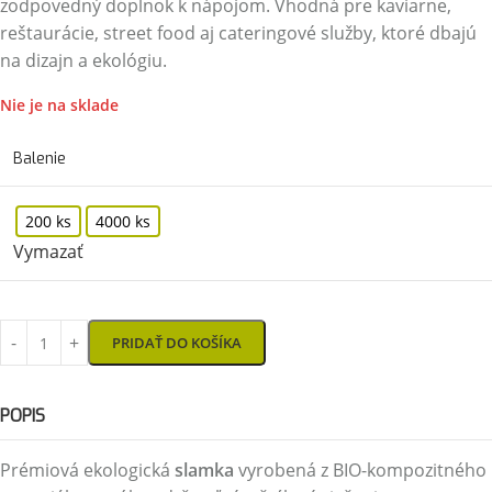
zodpovedný doplnok k nápojom. Vhodná pre kaviarne,
reštaurácie, street food aj cateringové služby, ktoré dbajú
na dizajn a ekológiu.
Nie je na sklade
Balenie
200 ks
4000 ks
Vymazať
PRIDAŤ DO KOŠÍKA
POPIS
Prémiová ekologická
slamka
vyrobená z BIO-kompozitného