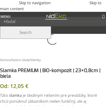
Skip to navigation
Skip to
main content
MENU
Search
Domov
/
Gastro obaly
/
Slamky
Slamka PREMIUM | BIO-kompozit | 23×0,8cm |
biela
Od:
12,05
€
Táto
slamka
je ideálnym riešením pre prevádzky, ktoré
chcú ponúknuť zákazníkom nielen funkčný, ale aj