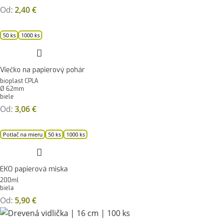
Od:
2,40
€
50 ks
1000 ks
Viečko na papierový pohár
bioplast CPLA
Ø 62mm
biele
Od:
3,06
€
Potlač na mieru
50 ks
1000 ks
EKO papierová miska
200ml
biela
Od:
5,90
€