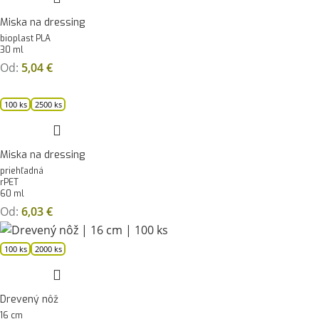
Miska na dressing
bioplast PLA
30 ml
Od:
5,04
€
100 ks
2500 ks
Miska na dressing
priehľadná
rPET
60 ml
Od:
6,03
€
100 ks
2000 ks
Drevený nôž
16 cm