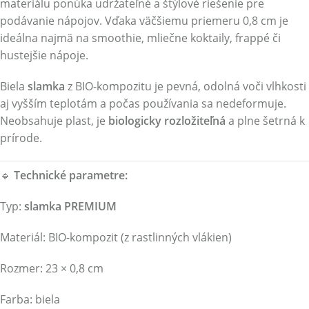
materiálu ponúka udržateľné a štýlové riešenie pre
podávanie nápojov. Vďaka väčšiemu priemeru 0,8 cm je
ideálna najmä na smoothie, mliečne koktaily, frappé či
hustejšie nápoje.
Biela
slamka
z BIO-kompozitu je pevná, odolná voči vlhkosti
aj vyšším teplotám a počas používania sa nedeformuje.
Neobsahuje plast, je
biologicky rozložiteľná
a plne šetrná k
prírode.
🔹
Technické parametre:
Typ:
slamka PREMIUM
Materiál: BIO-kompozit (z rastlinných vlákien)
Rozmer: 23 × 0,8 cm
Farba: biela