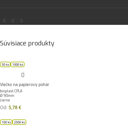
Súvisiace produkty
50 ks
1000 ks
Viečko na papierový pohár
bioplast CPLA
Ø 90mm
čierne
Od:
5,78
€
100 ks
2500 ks