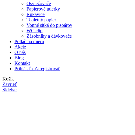
Osviežovače
Papierové utierky
Rukavice
Toaletný papier
Vonné sitká do pisoárov
WC clip
Zásobníky a dávkovače
Potlač na mieru
Akcie
O nás
Blog
Kontakt
Prihlásiť / Zaregistrovať
Košík
Zavrieť
Sidebar