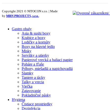
Copyright 2021 © NITOCON s.r.o. | Made
by
MRN PROJECTS, s.r.o.
.
Gastro obaly
Asia & sushi boxy
Krabice a boxy
Lodičky a kornúty
Boxy na hlavné jedlo
Misky
Servítky a utierky
Papierové vrecká a baliaci papier
Poháre a fľaše
Príbory, miešadlá a napichovadlá
Slamky
Taniere a tácky
Tašky a vrecia
Viečka
Zatavovanie
Pokladničné pásky
Hygiena
Čistiace prostriedky
Dezinfekcia