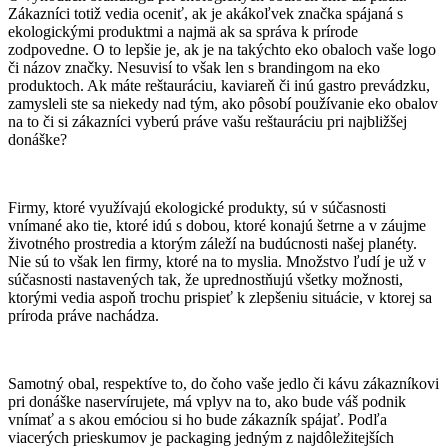
Zákazníci totiž vedia oceniť, ak je akákoľvek značka spájaná s
ekologickými produktmi a najmä ak sa správa k prírode
zodpovedne. O to lepšie je, ak je na takýchto eko obaloch vaše logo
či názov značky. Nesuvisí to však len s brandingom na eko
produktoch. Ak máte reštauráciu, kaviareň či inú gastro prevádzku,
zamysleli ste sa niekedy nad tým, ako pôsobí používanie eko obalov
na to či si zákazníci vyberú práve vašu reštauráciu pri najbližšej
donáške?
Firmy, ktoré využívajú ekologické produkty, sú v súčasnosti
vnímané ako tie, ktoré idú s dobou, ktoré konajú šetrne a v záujme
životného prostredia a ktorým záleží na budúcnosti našej planéty.
Nie sú to však len firmy, ktoré na to myslia. Množstvo ľudí je už v
súčasnosti nastavených tak, že uprednostňujú všetky možnosti,
ktorými vedia aspoň trochu prispieť k zlepšeniu situácie, v ktorej sa
príroda práve nachádza.
Samotný obal, respektíve to, do čoho vaše jedlo či kávu zákazníkovi
pri donáške naservírujete, má vplyv na to, ako bude váš podnik
vnímať a s akou emóciou si ho bude zákazník spájať. Podľa
viacerých prieskumov je packaging jedným z najdôležitejších