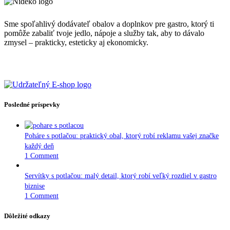
Sme spoľahlivý dodávateľ obalov a doplnkov pre gastro, ktorý ti
pomôže zabaliť tvoje jedlo, nápoje a služby tak, aby to dávalo
zmysel – prakticky, esteticky aj ekonomicky.
Posledné príspevky
Poháre s potlačou: praktický obal, ktorý robí reklamu vašej značke
každý deň
1 Comment
Servítky s potlačou: malý detail, ktorý robí veľký rozdiel v gastro
biznise
1 Comment
Dôležité odkazy