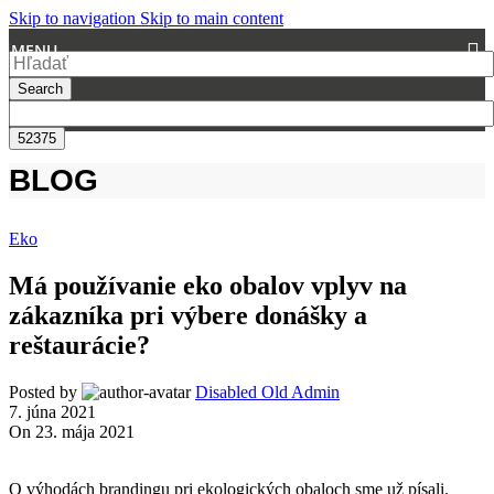
Skip to navigation
Skip to main content
MENU
Search
BLOG
Eko
Má používanie eko obalov vplyv na
zákazníka pri výbere donášky a
reštaurácie?
Posted by
Disabled Old Admin
7. júna 2021
On 23. mája 2021
O výhodách brandingu pri ekologických obaloch sme už písali.