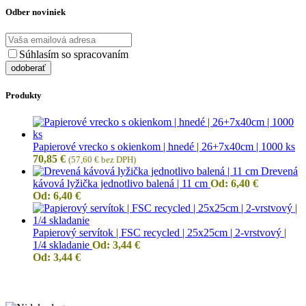
Odber noviniek
Súhlasím so spracovaním
osobných údajov
Produkty
Papierové vrecko s okienkom | hnedé | 26+7x40cm | 1000 ks
70,85
€
(
57,60
€
bez DPH)
Drevená
kávová lyžička jednotlivo balená | 11 cm
Od:
6,40
€
Od:
6,40
€
Papierový servítok | FSC recycled | 25x25cm | 2-vrstvový |
1/4 skladanie
Od:
3,44
€
Od:
3,44
€