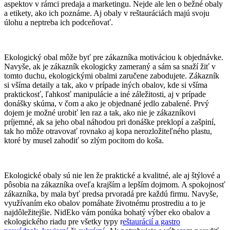
aspektov v rámci predaja a marketingu. Nejde ale len o bežné obaly
a etikety, ako ich poznáme. Aj obaly v reštauráciách majú svoju
úlohu a neptreba ich podceňovať.
Ekologický obal môže byť pre zákazníka motiváciou k objednávke.
Navyše, ak je zákazník ekologicky zameraný a sám sa snaží žiť v
tomto duchu, ekologickými obalmi zaručene zabodujete. Zákazník
si všíma detaily a tak, ako v prípade iných obalov, kde si všíma
praktickosť, ľahkosť manipulácie a iné záležitosti, aj v prípade
donášky skúma, v čom a ako je objednané jedlo zabalené. Prvý
dojem je možné urobiť len raz a tak, ako nie je zákazníkovi
príjemné, ak sa jeho obal náhodou pri donáške preklopí a zašpiní,
tak ho môže otravovať rovnako aj kopa nerozložiteľného plastu,
ktoré by musel zahodiť so zlým pocitom do koša.
Ekologické obaly sú nie len že praktické a kvalitné, ale aj štýlové a
pôsobia na zákazníka oveľa krajším a lepším dojmom. A spokojnosť
zákazníka, by mala byť predsa prvoradá pre každú firmu. Navyše,
využívaním eko obalov pomáhate životnému prostrediu a to je
najdôležitejšie. NidEko vám ponúka bohatý výber eko obalov a
ekologického riadu pre všetky typy r
eštaurácií a gastro