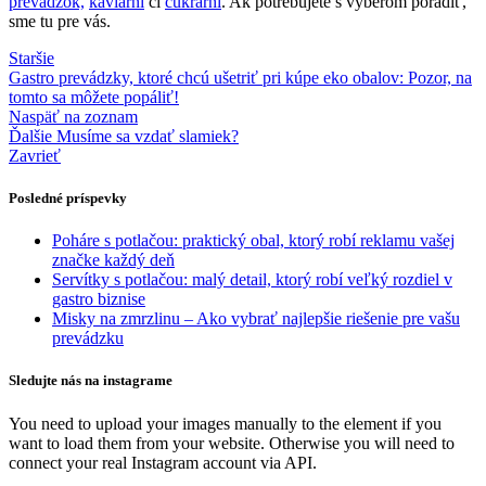
prevádzok,
kaviarní
či
cukrární
. Ak potrebujete s výberom poradiť,
sme tu pre vás.
Staršie
Gastro prevádzky, ktoré chcú ušetriť pri kúpe eko obalov: Pozor, na
tomto sa môžete popáliť!
Naspäť na zoznam
Ďalšie
Musíme sa vzdať slamiek?
Zavrieť
Posledné príspevky
Poháre s potlačou: praktický obal, ktorý robí reklamu vašej
značke každý deň
Servítky s potlačou: malý detail, ktorý robí veľký rozdiel v
gastro biznise
Misky na zmrzlinu – Ako vybrať najlepšie riešenie pre vašu
prevádzku
Sledujte nás na instagrame
You need to upload your images manually to the element if you
want to load them from your website. Otherwise you will need to
connect your real Instagram account via API.